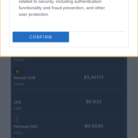
related to security, including authentication
$100,000,000,000,000.00
Morpho Vault
functionality and fraud prevention, and other
(STEAKEURCV)
user protection.
$0.032
Epoch Island
(EPOCH)
CONFIRM
$16.49
Stride Staked Injective
(STINJ)
$3,407.11
Vested XOR
(VXOR)
$0.022
JDB
(JDB)
$0.0085
FibSwap DEX
(FIBO)