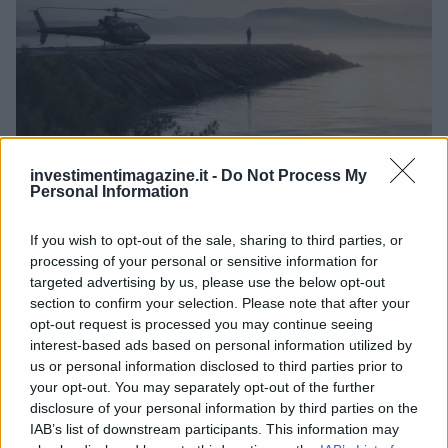
investimentimagazine.it -
Do Not Process My
Reparti aeronavali della Guardia di Finanza: controllo del
Personal Information
territorio e contrasto agli illeciti
Francesca Galli · 8 Ago 2026
If you wish to opt-out of the sale, sharing to third parties, or
processing of your personal or sensitive information for
FINANZA
targeted advertising by us, please use the below opt-out
section to confirm your selection. Please note that after your
opt-out request is processed you may continue seeing
interest-based ads based on personal information utilized by
us or personal information disclosed to third parties prior to
your opt-out. You may separately opt-out of the further
disclosure of your personal information by third parties on the
IAB’s list of downstream participants. This information may