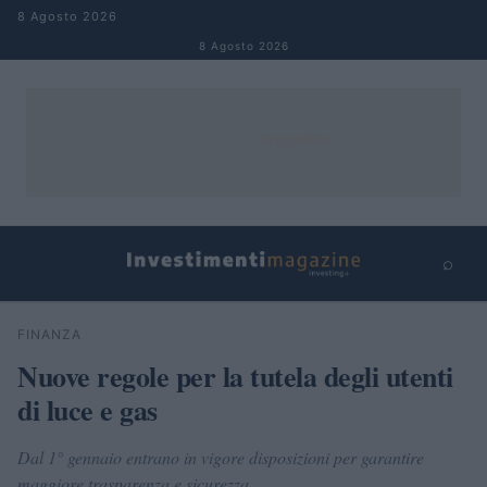
Salta al contenuto
8 Agosto 2026
8 Agosto 2026
⌕
×
⌕
FINANZA
Cerca
Nuove regole per la tutela degli utenti
di luce e gas
Dal 1° gennaio entrano in vigore disposizioni per garantire
maggiore trasparenza e sicurezza