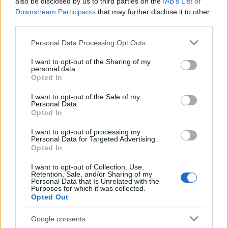
also be disclosed by us to third parties on the
IAB’s List of
Downstream Participants
that may further disclose it to other
third parties.
Please note that this website/app uses one or more Google
Personal Data Processing Opt Outs
services and may gather and store information including but
Governo e opposizione in contrasto: le accuse di Conte sulle
not limited to your visit or usage behaviour. You may click to
I want to opt-out of the Sharing of my
mascherine contraffatte
personal data.
grant or deny consent to Google and its third-party tags to
Opted In
Francesca Galli · 7 Ago 2026
use your data for below specified purposes in below Google
consent section.
I want to opt-out of the Sale of my
FINANZA
Personal Data.
Opted In
I want to opt-out of processing my
Personal Data for Targeted Advertising.
Opted In
I want to opt-out of Collection, Use,
Retention, Sale, and/or Sharing of my
Personal Data that Is Unrelated with the
Purposes for which it was collected.
Opted Out
Google consents