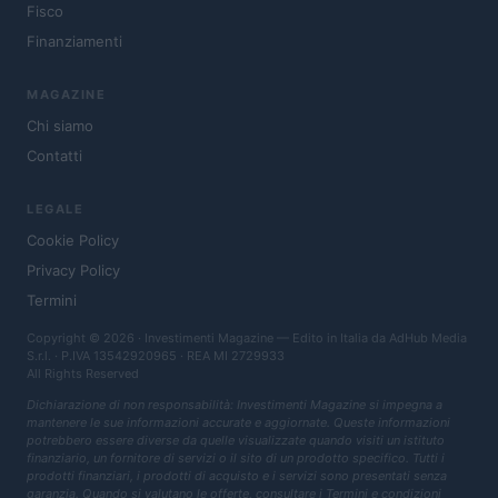
Fisco
Finanziamenti
MAGAZINE
Chi siamo
Contatti
LEGALE
Cookie Policy
Privacy Policy
Termini
Copyright © 2026 · Investimenti Magazine — Edito in Italia da
AdHub Media
S.r.l.
· P.IVA 13542920965 · REA MI 2729933
All Rights Reserved
Dichiarazione di non responsabilità: Investimenti Magazine si impegna a
mantenere le sue informazioni accurate e aggiornate. Queste informazioni
potrebbero essere diverse da quelle visualizzate quando visiti un istituto
finanziario, un fornitore di servizi o il sito di un prodotto specifico. Tutti i
prodotti finanziari, i prodotti di acquisto e i servizi sono presentati senza
garanzia. Quando si valutano le offerte, consultare i Termini e condizioni