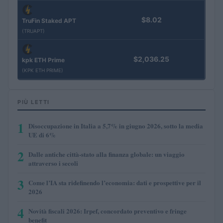
$8.02
TruFin Staked APT
(TRUAPT)
$2,036.25
kpk ETH Prime
(KPK ETH PRIME)
PIÙ LETTI
1
Disoccupazione in Italia a 5,7% in giugno 2026, sotto la media
UE di 6%
2
Dalle antiche città-stato alla finanza globale: un viaggio
attraverso i secoli
3
Come l’IA sta ridefinendo l’economia: dati e prospettive per il
2026
4
Novità fiscali 2026: Irpef, concordato preventivo e fringe
benefit