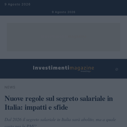
Salta al contenuto
9 Agosto 2026
9 Agosto 2026
⌕
×
⌕
NEWS
Cerca
Nuove regole sul segreto salariale in
Italia: impatti e sfide
Dal 2026 il segreto salariale in Italia sarà abolito, ma a quale
costo per le PMI?