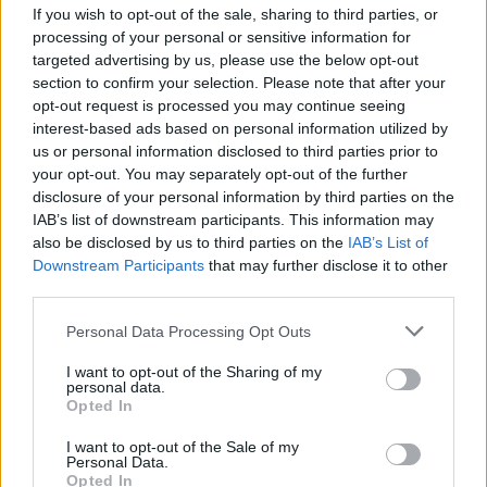
If you wish to opt-out of the sale, sharing to third parties, or
processing of your personal or sensitive information for
targeted advertising by us, please use the below opt-out
section to confirm your selection. Please note that after your
opt-out request is processed you may continue seeing
interest-based ads based on personal information utilized by
us or personal information disclosed to third parties prior to
your opt-out. You may separately opt-out of the further
disclosure of your personal information by third parties on the
IAB’s list of downstream participants. This information may
also be disclosed by us to third parties on the
IAB’s List of
Petrolio in calo, Brent a 88.9 USD dopo un ribasso del 8.3%
Downstream Participants
that may further disclose it to other
Andrea Innocenti · 7 Ago 2026
third parties.
Please note that this website/app uses one or more Google
Personal Data Processing Opt Outs
NEWS
services and may gather and store information including but
not limited to your visit or usage behaviour. You may click to
I want to opt-out of the Sharing of my
personal data.
grant or deny consent to Google and its third-party tags to
Opted In
use your data for below specified purposes in below Google
consent section.
I want to opt-out of the Sale of my
Personal Data.
Opted In