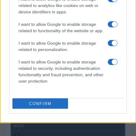
related to analytics like cookies on web or
device identifiers in apps.
Petrolio in calo: Brent a 91,82$, ribassi a due cifre per greggio
e oro
I want to allow Google to enable storage
Andrea Innocenti · 5 Ago 2026
related to functionality of the website or app.
I want to allow Google to enable storage
related to personalization.
QUOTAZIONI CRYPTO
I want to allow Google to enable storage
Nome
Prezzo
related to security, including authentication
functionality and fraud prevention, and other
user protection.
Eureka Bridged PAX
$4,187.30
Gold (Terra
(PAXG)
CONFIRM
Kinza Babylon Staked
$83,270.00
BTC
(KBTC)