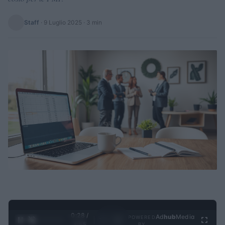
Staff
·
9 Luglio 2025
· 3 min
0:28 /
Ad
hub
Media
POWERED
1
/
4
3:55
BY