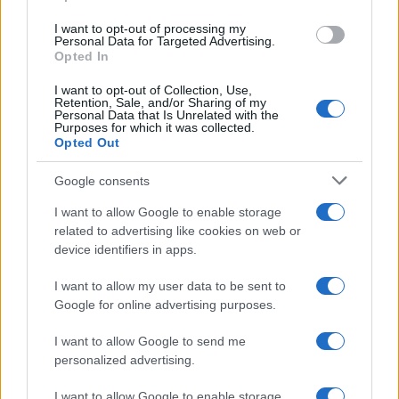
I want to opt-out of processing my
Personal Data for Targeted Advertising.
Opted In
I want to opt-out of Collection, Use,
Retention, Sale, and/or Sharing of my
Personal Data that Is Unrelated with the
Petrolio in calo: Brent a 88.9 dollari, ribassi diffusi tra le
Purposes for which it was collected.
materie prime
Opted Out
Andrea Innocenti · 6 Ago 2026
Google consents
NEWS
I want to allow Google to enable storage
related to advertising like cookies on web or
device identifiers in apps.
I want to allow my user data to be sent to
Google for online advertising purposes.
I want to allow Google to send me
personalized advertising.
I want to allow Google to enable storage