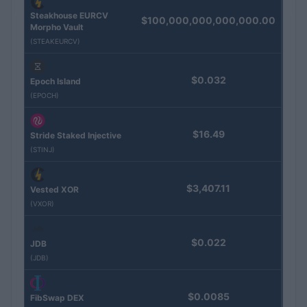
Steakhouse EURCV
$100,000,000,000,000.00
Morpho Vault
(STEAKEURCV)
$0.032
Epoch Island
(EPOCH)
$16.49
Stride Staked Injective
(STINJ)
$3,407.11
Vested XOR
(VXOR)
$0.022
JDB
(JDB)
$0.0085
FibSwap DEX