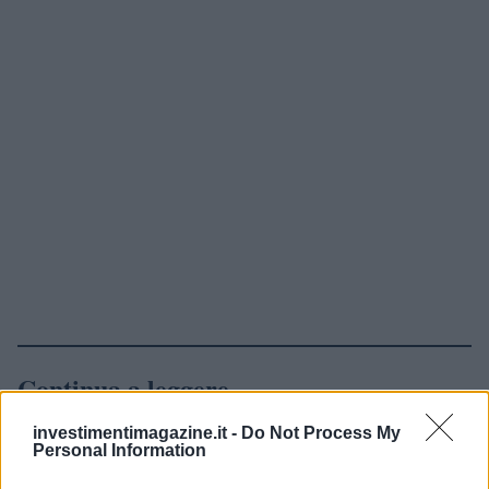
Continua a leggere
investimentimagazine.it -
Do Not Process My
NEWS
Personal Information