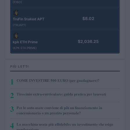
(FIBO)
$8.02
TruFin Staked APT
(TRUAPT)
$2,036.25
kpk ETH Prime
(KPK ETH PRIME)
PIÙ LETTI
1
COME INVESTIRE 500 EURO (per guadagnare)?
2
Tirocinio extra-curriculare: guida pratica per laureati
3
Per le auto usate conviene di più un finanziamento in
concessionaria o un prestito personale?
4
La macchina usata più affidabile: un investimento che esige
ponderazione