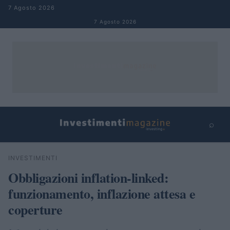
Salta al contenuto
7 Agosto 2026
7 Agosto 2026
⌕
×
⌕
INVESTIMENTI
Cerca
Obbligazioni inflation-linked:
funzionamento, inflazione attesa e
coperture