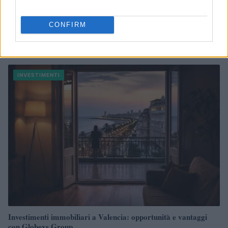
CONFIRM
Come distinguere rumore e informazione azionabile nei
mercati
Edoardo Marchesi · 7 Ago 2026
INVESTIMENTI
Investimenti immobiliari a Valencia: opportunità e vantaggi
con Globexs Group