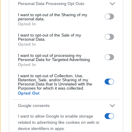
di investimenti veronese partendo dai bilanci
Please note that this website/app uses one or more Google
Personal Data Processing Opt Outs
depositati alla Camera di Commercio; è
services and may gather and store information including but
analista finanziaria che coordina dossier su
not limited to your visit or usage behaviour. You may click to
I want to opt-out of the Sharing of my
personal data.
PMI e mercati. Laureata in economia, collabora
grant or deny consent to Google and its third-party tags to
Opted In
con camerali locali e cura newsletter
use your data for below specified purposes in below Google
economiche territoriali.
consent section.
I want to opt-out of the Sale of my
Personal Data.
Opted In
I want to opt-out of processing my
Personal Data for Targeted Advertising.
Opted In
I want to opt-out of Collection, Use,
Retention, Sale, and/or Sharing of my
Personal Data that Is Unrelated with the
Purposes for which it was collected.
Opted Out
Google consents
I want to allow Google to enable storage
related to advertising like cookies on web or
device identifiers in apps.