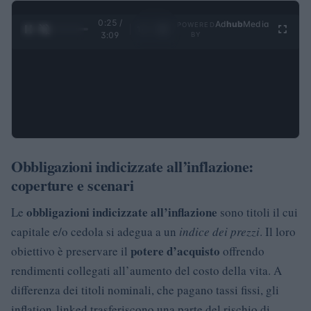
0:26 /
Ad
hub
Media
POWERED
1
/
4
3:09
BY
Obbligazioni indicizzate all’inflazione:
coperture e scenari
obbligazioni indicizzate all’inflazione
Le
sono titoli il cui
capitale e/o cedola si adegua a un
indice dei prezzi
. Il loro
potere d’acquisto
obiettivo è preservare il
offrendo
rendimenti collegati all’aumento del costo della vita. A
differenza dei titoli nominali, che pagano tassi fissi, gli
inflation-linked trasferiscono una parte del rischio di