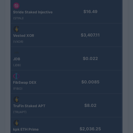
$16.49
Stride Staked Injective
(STINJ)
$3,407.11
Vested XOR
(VXOR)
$0.022
JDB
(JDB)
$0.0085
FibSwap DEX
(FIBO)
$8.02
TruFin Staked APT
(TRUAPT)
$2,036.25
kpk ETH Prime