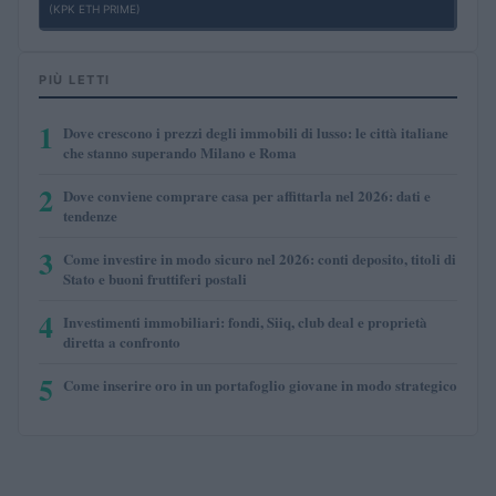
(KPK ETH PRIME)
PIÙ LETTI
1
Dove crescono i prezzi degli immobili di lusso: le città italiane
che stanno superando Milano e Roma
2
Dove conviene comprare casa per affittarla nel 2026: dati e
tendenze
3
Come investire in modo sicuro nel 2026: conti deposito, titoli di
Stato e buoni fruttiferi postali
4
Investimenti immobiliari: fondi, Siiq, club deal e proprietà
diretta a confronto
5
Come inserire oro in un portafoglio giovane in modo strategico