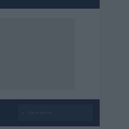
⌕
Cerca