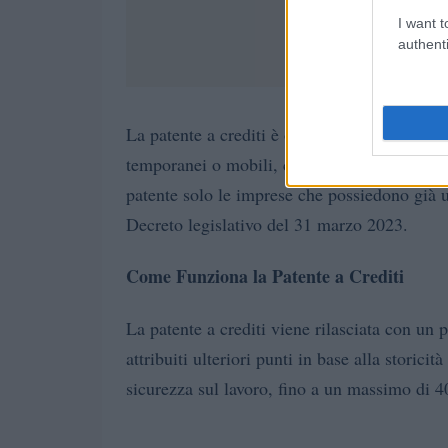
I want t
authenti
imp
La patente a crediti è obbligatoria per le
temporanei o mobili, come stabilito dal Dec
patente solo le imprese che possiedono già
Decreto legislativo del 31 marzo 2023.
Come Funziona la Patente a Crediti
La patente a crediti viene rilasciata con un 
attribuiti ulteriori punti in base alla storicit
sicurezza sul lavoro, fino a un massimo di 40