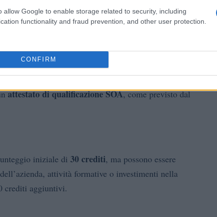
o allow Google to enable storage related to security, including
cation functionality and fraud prevention, and other user protection.
CONFIRM
rese e i lavoratori autonomi
che operano nei cantieri
reto PNRR 2024. Sono esenti dal dovere di ottenere la
attestato di qualificazione SOA
 un
, come previsto dal
30 crediti
punteggio iniziale di
, ma possono essere
à dell’azienda, attività formative o investimenti nella
 crediti aggiuntivi.