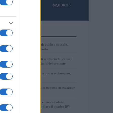
kpk ETH
$2,036.25
Prime
(KPK ETH
PRIME)
PIÙ LETTI
1
Bonifici tra parenti: guida a causale,
tracciabilità e imposta
2
Bonifici tra parenti senza rischi: causali
corrette, prove e limiti del contante
3
Guida DAC8 per crypto: tracciamento,
evidenze e report
4
DAC8 e criptovalute: impatto su exchange
e investitori
5
Tasse sulle cripto: come calcolare
plusvalenze e compilare il quadro RW