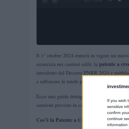
0:28 / 3:55
1
/
4
Il 1° ottobre 2024 entrerà in vigore un nuovo
patente a cred
sicurezza nei cantieri edili: la
introdotto dal Decreto PNRR 2024 e pubblica
a rafforzare le tutele per la salute e la sicure
investime
Ecco una guida dettagliata per capire come f
If you wish 
sanzioni previste in caso di non conformità.
sensitive in
confirm you
Cos’è la Patente a Crediti per la Sicurezz
continue se
information 