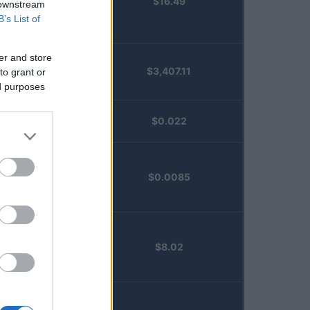
$16.49
Staked
 downstream
Injective
B’s List of
(STINJ)
er and store
$3,407.11
to grant or
Vested XOR
ed purposes
(VXOR)
JDB
$0.022
(JDB)
FibSwap
$0.0085
DEX
(FIBO)
TruFin
$8.02
Staked APT
(TRUAPT)