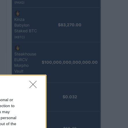
(PAXG)
Kinza
$83,270.00
Babylon
Staked BTC
(KBTC)
Steakhouse
EURCV
$100,000,000,000,000.00
Morpho
Vault
(STEAKEURCV)
Epoch
$0.032
sonal or
Island
ection to
(EPOCH)
ou may
 personal
Stride
out of the