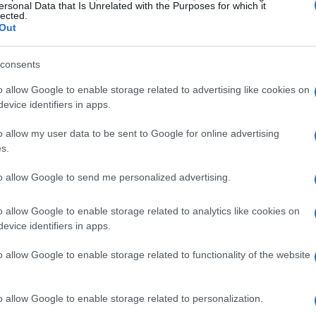
ersonal Data that Is Unrelated with the Purposes for which it
 sicurezza sul lavoro. Questo sistema è simile a quello
lected.
Out
gio diminuisce con le infrazioni, ma può essere
consents
are che le imprese rispettino le norme antinfortunistiche
o allow Google to enable storage related to advertising like cookies on
evice identifiers in apps.
ul lavoro e riducendo il rischio di incidenti.
o allow my user data to be sent to Google for online advertising
s.
to allow Google to send me personalized advertising.
o allow Google to enable storage related to analytics like cookies on
evice identifiers in apps.
o allow Google to enable storage related to functionality of the website
o allow Google to enable storage related to personalization.