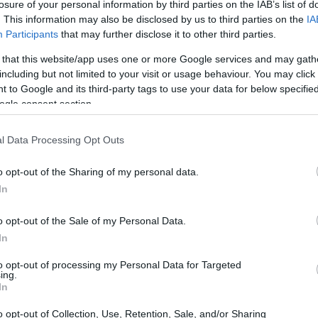
losure of your personal information by third parties on the IAB’s list of
. This information may also be disclosed by us to third parties on the
IA
Participants
that may further disclose it to other third parties.
 that this website/app uses one or more Google services and may gath
including but not limited to your visit or usage behaviour. You may click 
 to Google and its third-party tags to use your data for below specifi
ogle consent section.
l Data Processing Opt Outs
o opt-out of the Sharing of my personal data.
In
o opt-out of the Sale of my Personal Data.
In
to opt-out of processing my Personal Data for Targeted
ing.
azione delle imprese e dei lavoratori autonomi
In
ssionista inizia con 30 crediti, che possono essere
o opt-out of Collection, Use, Retention, Sale, and/or Sharing