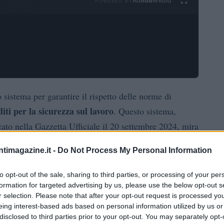
Ad
hub
Media
POWERED BY
 sistema per garantire il rispetto delle norme di
iti per la sicurezza sul lavoro
. Questo sistema,
to nella Gazzetta Ufficiale il 20 settembre 2024, mira
zza sul lavoro.
ntimagazine.it -
Do Not Process My Personal Information
unziona, chi è tenuto a ottenerla e quali sono le
to opt-out of the sale, sharing to third parties, or processing of your per
formation for targeted advertising by us, please use the below opt-out s
r selection. Please note that after your opt-out request is processed y
a sul Lavoro
eing interest-based ads based on personal information utilized by us or
disclosed to third parties prior to your opt-out. You may separately opt-