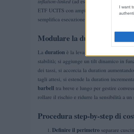
inflation-linked
(ad esempio 10–20% della ga
I want t
ETF UCITS con ampia liquidità, spread ridott
authenti
semplifica esecuzione e fiscalità.
Modulare la duration: core in
duration
La
è la leva principale della gamb
stabilità; si aggiunge un tilt dinamico in funz
dei tassi, si accorcia la duration aumentan
tagli attesi, si estende la duration increment
barbell
tra breve e lungo per gestire convess
rollare il rischio e ridurre la sensibilità a u
Procedura step-by-step di cos
Definire il perimetro
separare cuscine