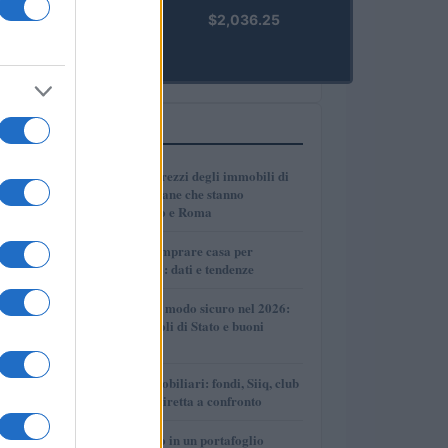
kpk ETH
$2,036.25
Prime
(KPK ETH
PRIME)
PIÙ LETTI
1
Dove crescono i prezzi degli immobili di
lusso: le città italiane che stanno
superando Milano e Roma
2
Dove conviene comprare casa per
affittarla nel 2026: dati e tendenze
3
Come investire in modo sicuro nel 2026:
conti deposito, titoli di Stato e buoni
fruttiferi postali
4
Investimenti immobiliari: fondi, Siiq, club
deal e proprietà diretta a confronto
5
Come inserire oro in un portafoglio