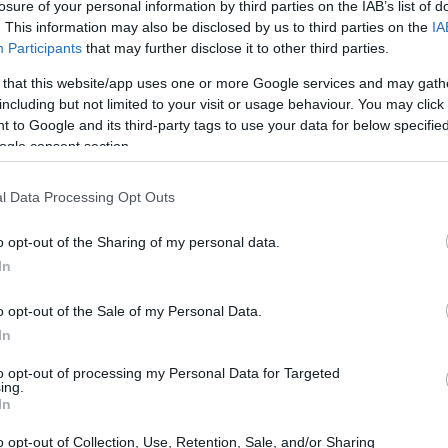
losure of your personal information by third parties on the IAB’s list of
. This information may also be disclosed by us to third parties on the
IA
Participants
that may further disclose it to other third parties.
inetto di liquidità
 that this website/app uses one or more Google services and may gath
including but not limited to your visit or usage behaviour. You may click 
izzonte, tolleranza al rischio, tasso di prelievo e
 to Google and its third-party tags to use your data for below specifi
to di liquidità
per spese e imprevisti: tipicamente 6–
ogle consent section.
onti remunerati
ETF monetari
o
a bassissimo
l Data Processing Opt Outs
i vendere asset rischiosi durante drawdown, attenuando
ocation, il cash è separato: il 60/40 riguarda il capitale
o opt-out of the Sharing of my personal data.
e rifornito con cedole, dividendi e parte dei
In
o opt-out of the Sale of my Personal Data.
In
to opt-out of processing my Personal Data for Targeted
ing.
In
o opt-out of Collection, Use, Retention, Sale, and/or Sharing