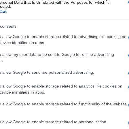
ersonal Data that Is Unrelated with the Purposes for which it
lected.
Out
consents
o allow Google to enable storage related to advertising like cookies on
evice identifiers in apps.
o allow my user data to be sent to Google for online advertising
s.
to allow Google to send me personalized advertising.
ioni, con opzione inflation-linked
o allow Google to enable storage related to analytics like cookies on
evice identifiers in apps.
legia
ETF ampi e a replica fisica
su indici globali
fattori
uota tattica limitata può destinarsi a
(value,
o allow Google to enable storage related to functionality of the website
 che amplificano il
tracking error
. La componente
i investment grade, credito diversificato e una
quota
o allow Google to enable storage related to personalization.