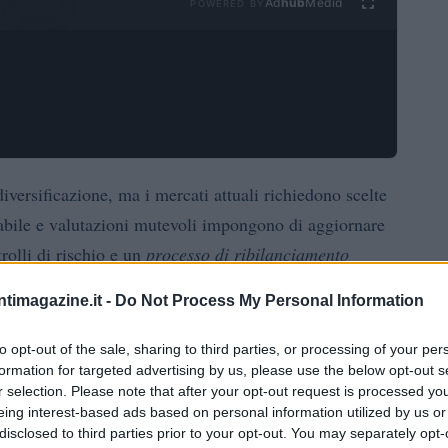
Ad
hub
Media
POWERED BY
diversificazione, ma i mercati attuali richiedono scelte
iabile e valutazioni mutevoli impongono di aggiornare
rolli di rischio e un
processo di ribilanciamento
licità del modello, riducendo vulnerabilità operative e
ntimagazine.it -
Do Not Process My Personal Information
to opt-out of the sale, sharing to third parties, or processing of your per
ETF core
duration modulata
 portafoglio 60/40 con
e
formation for targeted advertising by us, please use the below opt-out s
r selection. Please note that after your opt-out request is processed y
tracking
rianti
inflation-linked
criteri per limitare il
eing interest-based ads based on personal information utilized by us or
 risk
pensata per chi effettua prelievi o ha obiettivi
disclosed to third parties prior to your opt-out. You may separately opt-