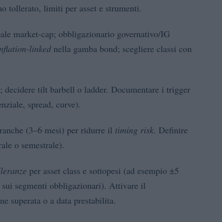
 tollerato, limiti per asset e strumenti.
ale market-cap; obbligazionario governativo/IG
nflation-linked
nella gamba bond; scegliere classi con
 decidere tilt barbell o ladder. Documentare i trigger
enziale, spread, curve).
tranche (3–6 mesi) per ridurre il
timing risk
. Definire
rale o semestrale).
lleranze
per asset class e sottopesi (ad esempio ±5
 sui segmenti obbligazionari). Attivare il
e superata o a data prestabilita.