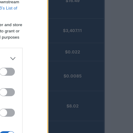
$16.49
Staked
 downstream
Injective
B’s List of
(STINJ)
er and store
$3,407.11
to grant or
Vested XOR
ed purposes
(VXOR)
JDB
$0.022
(JDB)
FibSwap
$0.0085
DEX
(FIBO)
TruFin
$8.02
Staked APT
(TRUAPT)