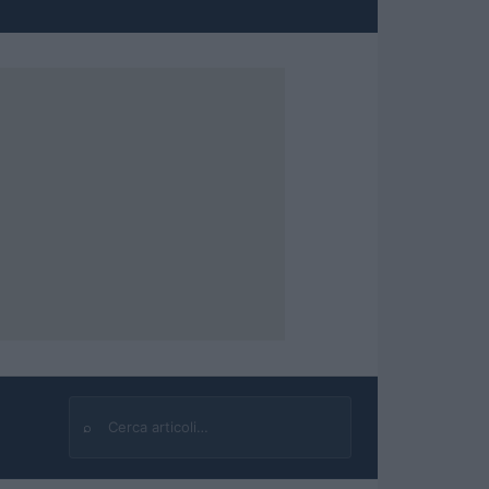
⌕
Cerca