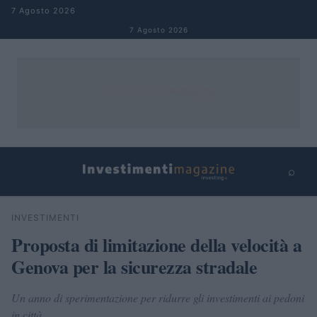
Salta al contenuto
7 Agosto 2026
7 Agosto 2026
⌕
×
⌕
INVESTIMENTI
Cerca
Proposta di limitazione della velocità a
Genova per la sicurezza stradale
Un anno di sperimentazione per ridurre gli investimenti ai pedoni
in città