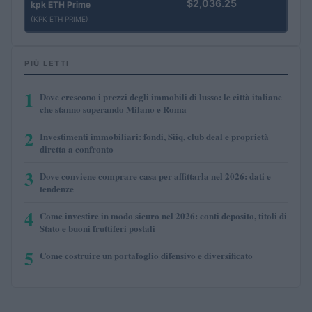
$2,036.25
kpk ETH Prime
(KPK ETH PRIME)
PIÙ LETTI
1
Dove crescono i prezzi degli immobili di lusso: le città italiane
che stanno superando Milano e Roma
2
Investimenti immobiliari: fondi, Siiq, club deal e proprietà
diretta a confronto
3
Dove conviene comprare casa per affittarla nel 2026: dati e
tendenze
4
Come investire in modo sicuro nel 2026: conti deposito, titoli di
Stato e buoni fruttiferi postali
5
Come costruire un portafoglio difensivo e diversificato