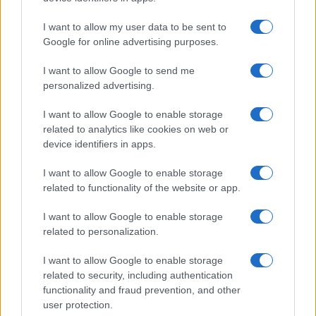
I want to allow my user data to be sent to
QUOTAZIONI CRYPTO
Google for online advertising purposes.
Nome
Prezzo
I want to allow Google to send me
personalized advertising.
Eureka Bridged PAX
$4,187.30
Gold (Terra
I want to allow Google to enable storage
related to analytics like cookies on web or
(PAXG)
device identifiers in apps.
Kinza Babylon Staked
$83,270.00
I want to allow Google to enable storage
BTC
related to functionality of the website or app.
(KBTC)
I want to allow Google to enable storage
related to personalization.
Steakhouse EURCV
$100,000,000,000,000.00
Morpho Vault
I want to allow Google to enable storage
(STEAKEURCV)
related to security, including authentication
functionality and fraud prevention, and other
$0.032
Epoch Island
user protection.