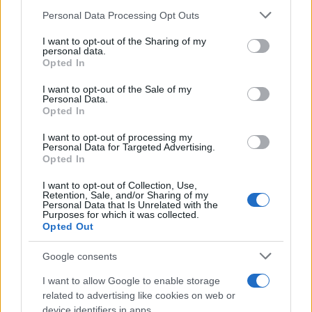
Come i Pir e i Sia possono rivoluzionare il mercato dei capitali
Please note that this website/app uses one or more Google
Personal Data Processing Opt Outs
europeo
services and may gather and store information including but
not limited to your visit or usage behaviour. You may click to
I want to opt-out of the Sharing of my
Francesca Spadaro · 6 Ago 2026
personal data.
grant or deny consent to Google and its third-party tags to
Opted In
use your data for below specified purposes in below Google
INVESTIMENTI
consent section.
I want to opt-out of the Sale of my
Personal Data.
Opted In
I want to opt-out of processing my
Personal Data for Targeted Advertising.
Opted In
I want to opt-out of Collection, Use,
Retention, Sale, and/or Sharing of my
Personal Data that Is Unrelated with the
Purposes for which it was collected.
Opted Out
Google consents
Project bond negli stadi: metodo di due diligence completo
I want to allow Google to enable storage
Edoardo Vitali · 6 Ago 2026
related to advertising like cookies on web or
device identifiers in apps.