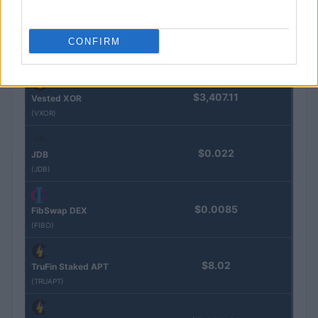
(EPOCH)
$16.49
CONFIRM
Stride Staked Injective
(STINJ)
$3,407.11
Vested XOR
(VXOR)
$0.022
JDB
(JDB)
$0.0085
FibSwap DEX
(FIBO)
$8.02
TruFin Staked APT
(TRUAPT)