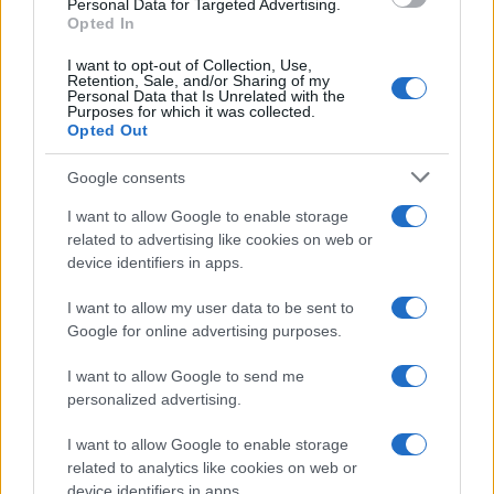
Personal Data for Targeted Advertising.
Opted In
I want to opt-out of Collection, Use,
Retention, Sale, and/or Sharing of my
Personal Data that Is Unrelated with the
Purposes for which it was collected.
Opted Out
XRP Ledger, Bitcoin e le sanzioni USA: gli sviluppi chiave del 8
Google consents
agosto 2026
I want to allow Google to enable storage
Niccolò Conforti · 8 Ago 2026
related to advertising like cookies on web or
device identifiers in apps.
CRIPTOVALUTE
I want to allow my user data to be sent to
Google for online advertising purposes.
I want to allow Google to send me
personalized advertising.
I want to allow Google to enable storage
related to analytics like cookies on web or
device identifiers in apps.