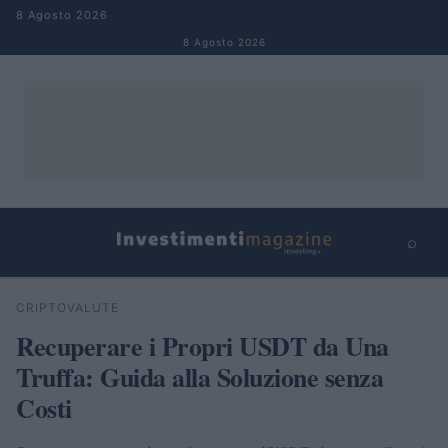
Salta al contenuto
8 Agosto 2026
8 Agosto 2026
⌕
×
⌕
CRIPTOVALUTE
Cerca
Recuperare i Propri USDT da Una
Truffa: Guida alla Soluzione senza
Costi