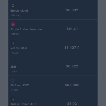
$0.032
Epoch Island
(EPOCH)
$16.49
Stride Staked Injective
(STINJ)
$3,407.11
Vested XOR
(VXOR)
$0.022
JDB
(JDB)
$0.0085
FibSwap DEX
(FIBO)
$8.02
TruFin Staked APT