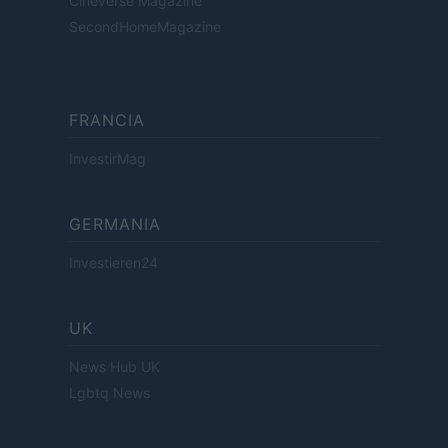
Cineverse Magazine
SecondHomeMagazine
FRANCIA
InvestirMag
GERMANIA
Investieren24
UK
News Hub UK
Lgbtq News