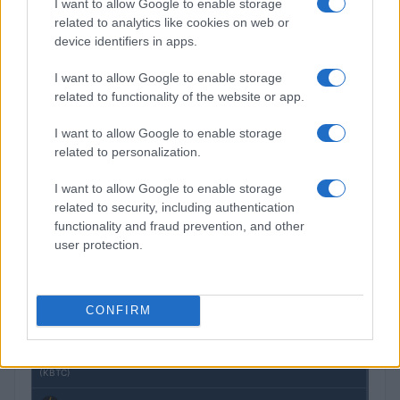
I want to allow Google to enable storage
related to analytics like cookies on web or
device identifiers in apps.
La macchina usata più affidabile: un investimento che esige
ponderazione
I want to allow Google to enable storage
Redazione · 5 Ago 2026
related to functionality of the website or app.
I want to allow Google to enable storage
related to personalization.
QUOTAZIONI CRYPTO
I want to allow Google to enable storage
Nome
Prezzo
related to security, including authentication
functionality and fraud prevention, and other
user protection.
Eureka Bridged PAX
$4,187.30
Gold (Terra
(PAXG)
CONFIRM
Kinza Babylon Staked
$83,270.00
BTC
(KBTC)