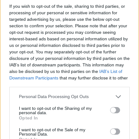
If you wish to opt-out of the sale, sharing to third parties, or
processing of your personal or sensitive information for
targeted advertising by us, please use the below opt-out
section to confirm your selection. Please note that after your
opt-out request is processed you may continue seeing
interest-based ads based on personal information utilized by
us or personal information disclosed to third parties prior to
your opt-out. You may separately opt-out of the further
disclosure of your personal information by third parties on the
IAB’s list of downstream participants. This information may
Petrolio in calo: Brent a 88.9 dollari, ribassi diffusi tra le
also be disclosed by us to third parties on the
IAB’s List of
materie prime
Downstream Participants
that may further disclose it to other
Andrea Innocenti · 6 Ago 2026
third parties.
Please note that this website/app uses one or more Google
NEWS
Personal Data Processing Opt Outs
services and may gather and store information including but
not limited to your visit or usage behaviour. You may click to
I want to opt-out of the Sharing of my
personal data.
grant or deny consent to Google and its third-party tags to
Opted In
use your data for below specified purposes in below Google
consent section.
I want to opt-out of the Sale of my
Personal Data.