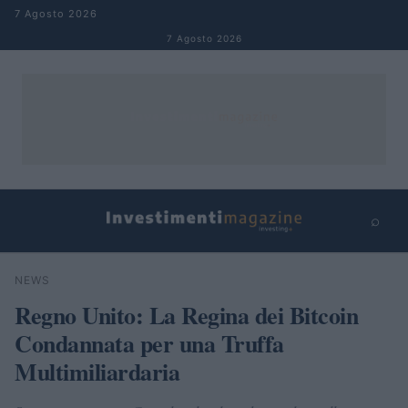
Salta al contenuto
7 Agosto 2026
7 Agosto 2026
⌕
×
⌕
NEWS
Cerca
Regno Unito: La Regina dei Bitcoin
Condannata per una Truffa
Multimiliardaria