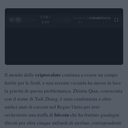
0:28 /
Ad
hub
Media
POWERED
1
/
4
3:09
BY
criptovalute
Il mondo delle
continua a essere un campo
fertile per le frodi, e una recente vicenda ha messo in luce
la gravità di questa problematica. Zhimin Qian, conosciuta
con il nome di Yadi Zhang, è stata condannata a oltre
undici anni di carcere nel Regno Unito per aver
bitcoin
orchestrato una truffa di
che ha fruttato guadagni
illeciti per oltre cinque miliardi di sterline, corrispondenti