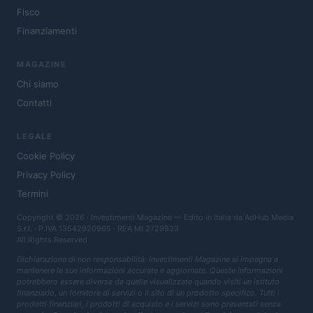
Fisco
Finanziamenti
MAGAZINE
Chi siamo
Contatti
LEGALE
Cookie Policy
Privacy Policy
Termini
Copyright © 2026 · Investimenti Magazine — Edito in Italia da
AdHub Media
S.r.l.
· P.IVA 13542920965 · REA MI 2729933
All Rights Reserved
Dichiarazione di non responsabilità: Investimenti Magazine si impegna a
mantenere le sue informazioni accurate e aggiornate. Queste informazioni
potrebbero essere diverse da quelle visualizzate quando visiti un istituto
finanziario, un fornitore di servizi o il sito di un prodotto specifico. Tutti i
prodotti finanziari, i prodotti di acquisto e i servizi sono presentati senza