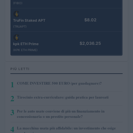
(FIBO)
$8.02
TruFin Staked APT
(TRUAPT)
$2,036.25
kpk ETH Prime
(KPK ETH PRIME)
PIÙ LETTI
1
COME INVESTIRE 500 EURO (per guadagnare)?
2
Tirocinio extra-curriculare: guida pratica per laureati
3
Per le auto usate conviene di più un finanziamento in
concessionaria o un prestito personale?
4
La macchina usata più affidabile: un investimento che esige