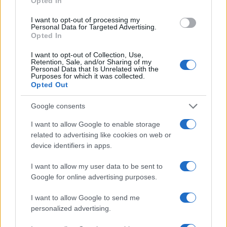
Opted In
I want to opt-out of processing my
Personal Data for Targeted Advertising.
Opted In
I want to opt-out of Collection, Use,
Retention, Sale, and/or Sharing of my
Petrolio in calo: Brent a 91,82$, ribassi a due cifre per greggio
Personal Data that Is Unrelated with the
Purposes for which it was collected.
e oro
Opted Out
Andrea Innocenti · 5 Ago 2026
Google consents
NEWS
I want to allow Google to enable storage
related to advertising like cookies on web or
device identifiers in apps.
I want to allow my user data to be sent to
Google for online advertising purposes.
I want to allow Google to send me
personalized advertising.