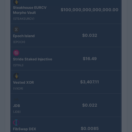
Steakhouse EURCV
$100,000,000,000,000.00
Morpho Vault
(STEAKEURCV)
$0.032
Epoch Island
(EPOCH)
$16.49
Stride Staked Injective
(STINJ)
$3,407.11
Vested XOR
(VXOR)
$0.022
JDB
(JDB)
$0.0085
FibSwap DEX