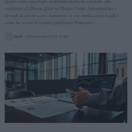
Scopri come una truffa multimiliardaria ha condotto alla
condanna di Zhimin Qian nel Regno Unito. Approfondisci i
dettagli di questo caso clamoroso, le sue implicazioni legali e
come ha scosso il sistema giudiziario britannico.
Staff
·
12 Novembre 2025
· 3 min