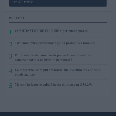
(KPK ETH PRIME)
PIÙ LETTI
1
COME INVESTIRE 500 EURO (per guadagnare)?
2
Tirocinio extra-curriculare: guida pratica per laureati
3
Per le auto usate conviene di più un finanziamento in
concessionaria o un prestito personale?
4
La macchina usata più affidabile: un investimento che esige
ponderazione
5
Mercati in leggero calo, Bitcoin domina con il 56,2%