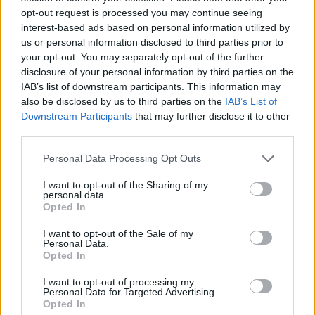
opt-out request is processed you may continue seeing
interest-based ads based on personal information utilized by
us or personal information disclosed to third parties prior to
your opt-out. You may separately opt-out of the further
Mercati in leggero rialzo, Bitcoin domina con il 56,7%
disclosure of your personal information by third parties on the
Andrea Innocenti · 10 Ago 2026
IAB’s list of downstream participants. This information may
also be disclosed by us to third parties on the
IAB’s List of
Downstream Participants
that may further disclose it to other
NEWS
third parties.
Please note that this website/app uses one or more Google
Personal Data Processing Opt Outs
services and may gather and store information including but
not limited to your visit or usage behaviour. You may click to
I want to opt-out of the Sharing of my
personal data.
grant or deny consent to Google and its third-party tags to
Opted In
use your data for below specified purposes in below Google
consent section.
I want to opt-out of the Sale of my
Personal Data.
Opted In
I want to opt-out of processing my
Personal Data for Targeted Advertising.
Opted In
Petrolio in calo, Brent a 88.9 USD dopo un ribasso del 8.3%