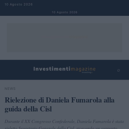
Salta al contenuto
10 Agosto 2026
10 Agosto 2026
⌕
×
⌕
NEWS
Cerca
Rielezione di Daniela Fumarola alla
guida della Cisl
Durante il XX Congresso Confederale, Daniela Fumarola è stata
rieletta Segretaria Generale della Cisl, ricevendo un supporto