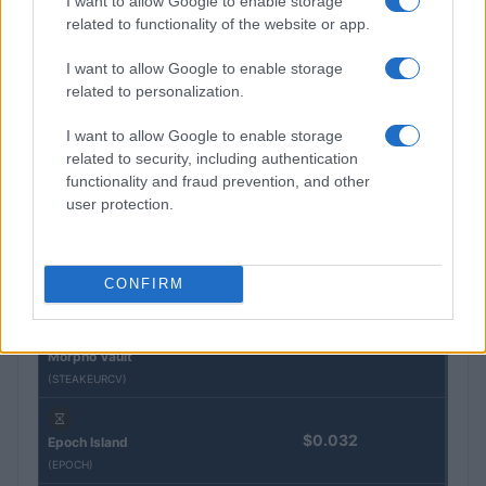
I want to allow Google to enable storage
QUOTAZIONI CRYPTO
related to functionality of the website or app.
I want to allow Google to enable storage
Nome
Prezzo
related to personalization.
Eureka Bridged PAX
I want to allow Google to enable storage
$4,187.30
Gold (Terra
related to security, including authentication
(PAXG)
functionality and fraud prevention, and other
user protection.
Kinza Babylon Staked
$83,270.00
BTC
(KBTC)
CONFIRM
Steakhouse EURCV
$100,000,000,000,000.00
Morpho Vault
(STEAKEURCV)
$0.032
Epoch Island
(EPOCH)