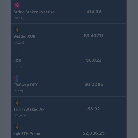
$16.49
Stride Staked Injective
(STINJ)
$3,407.11
Vested XOR
(VXOR)
$0.022
JDB
(JDB)
$0.0085
FibSwap DEX
(FIBO)
$8.02
TruFin Staked APT
(TRUAPT)
$2,036.25
kpk ETH Prime