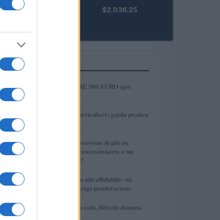
kpk ETH
$2,036.25
Prime
(KPK ETH
PRIME)
PIÙ LETTI
1
COME INVESTIRE 500 EURO (per
guadagnare)?
2
Tirocinio extra-curriculare: guida pratica
per laureati
3
Per le auto usate conviene di più un
finanziamento in concessionaria o un
prestito personale?
4
La macchina usata più affidabile: un
investimento che esige ponderazione
5
Mercati in leggero calo, Bitcoin domina
con il 56,2%