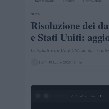
Investimenti
Finanza
Criptovalute
NEWS
Risoluzione dei d
e Stati Uniti: agg
Le trattative tra UE e USA sui dazi si int
Staff
·
19 Luglio 2025
· 3 min
0:28 / 3:19
1
/
4