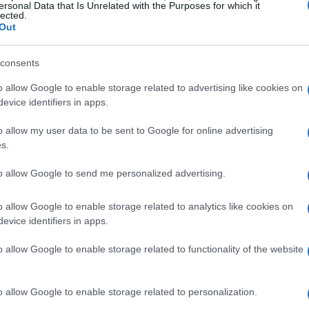
 quanto possano incidere queste decisioni sui mercati?
ersonal Data that Is Unrelated with the Purposes for which it
lected.
Out
 i negoziati potrebbero protrarsi fino all’ultimo
inistrazione americana che potrebbe aumentare
consents
ibilità di un accordo sembra più incerta, e tutti gli
o allow Google to enable storage related to advertising like cookies on
ere come si evolverà questa situazione.
evice identifiers in apps.
o allow my user data to be sent to Google for online advertising
s.
to allow Google to send me personalized advertising.
es e Washington si trovano in una fase cruciale, con un
 cercando di trovare un terreno comune, ma le
o allow Google to enable storage related to analytics like cookies on
azioni ufficiali e le interazioni tra i funzionari
evice identifiers in apps.
commerciale aperto, ma le pressioni politiche ed
o allow Google to enable storage related to functionality of the website
i finali. Rimanete sintonizzati per ulteriori sviluppi
. Cosa ne pensi? Sarà possibile raggiungere un accordo
o allow Google to enable storage related to personalization.