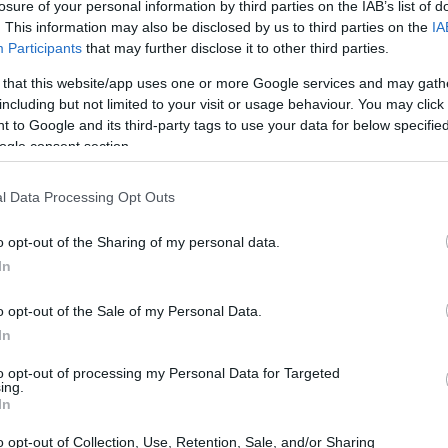
losure of your personal information by third parties on the IAB’s list of
. This information may also be disclosed by us to third parties on the
IA
Participants
that may further disclose it to other third parties.
 that this website/app uses one or more Google services and may gath
including but not limited to your visit or usage behaviour. You may click 
 to Google and its third-party tags to use your data for below specifi
ogle consent section.
l Data Processing Opt Outs
o opt-out of the Sharing of my personal data.
In
este di Trump
o opt-out of the Sale of my Personal Data.
trazione è favorevole a mantenere dazi minimi tra il
In
a posizione rigida potrebbe complicare ulteriormente le
to opt-out of processing my Personal Data for Targeted
ing.
ntemente proposto di ridurre le tariffe sulle auto
In
bra che Trump non sia disposto a cedere, aumentando
o opt-out of Collection, Use, Retention, Sale, and/or Sharing