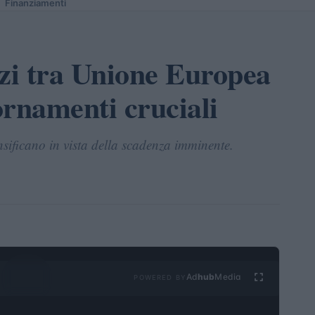
Finanziamenti
azi tra Unione Europea
iornamenti cruciali
ensificano in vista della scadenza imminente.
Ad
hub
Media
POWERED BY