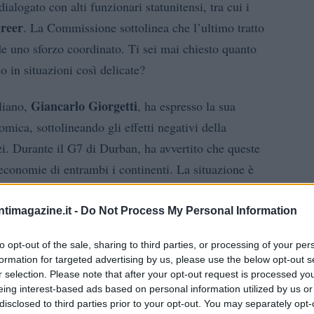
ialogato con alti funzionari statunitensi, tra cui i
reer
. La Commissione sottolinea che l’ultimo tratto
de uno sforzo coordinato. Ti sei mai chiesto quanto
 in situazioni così delicate?
Giancarlo Giorgetti
aliano,
, ha espresso la sua
mica, sottolineando gli effetti negativi della
i. Durante il G7 di Durban, ha avvertito che queste
economie di entrambi i continenti. La situazione è
do di evitare un’escalation che potrebbe avere
ssibile trovare una soluzione pacifica?
ntimagazine.it -
Do Not Process My Personal Information
to opt-out of the sale, sharing to third parties, or processing of your per
formation for targeted advertising by us, please use the below opt-out s
r selection. Please note that after your opt-out request is processed y
eing interest-based ads based on personal information utilized by us or
disclosed to third parties prior to your opt-out. You may separately opt-