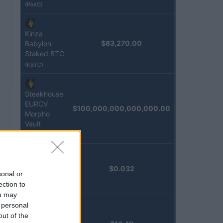
(PAXG)
Kinza
$83,270.00
Babylon
Staked BTC
(KBTC)
Steakhouse
EURCV
$100,000,000,000,000.00
Morpho
Vault
(STEAKEURCV)
Epoch
$0.032
sonal or
Island
ection to
(EPOCH)
ou may
 personal
Stride
out of the