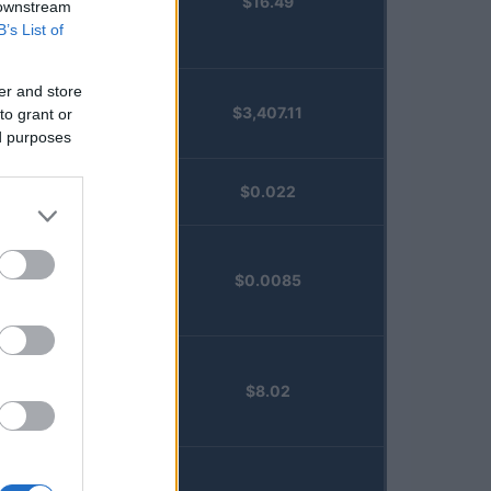
$16.49
Staked
 downstream
Injective
B’s List of
(STINJ)
er and store
$3,407.11
to grant or
Vested XOR
ed purposes
(VXOR)
JDB
$0.022
(JDB)
FibSwap
$0.0085
DEX
(FIBO)
TruFin
$8.02
Staked APT
(TRUAPT)