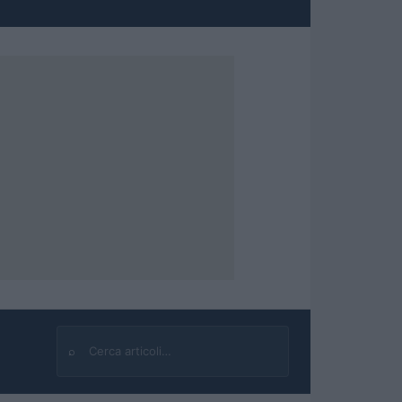
⌕
Cerca