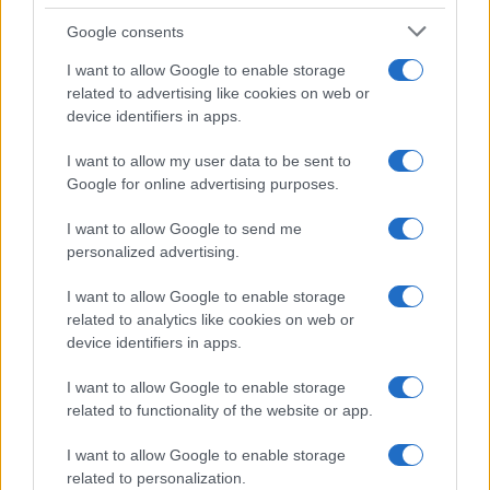
$83,270.00
BTC
Google consents
(KBTC)
I want to allow Google to enable storage
related to advertising like cookies on web or
Steakhouse EURCV
$100,000,000,000,000.00
device identifiers in apps.
Morpho Vault
(STEAKEURCV)
I want to allow my user data to be sent to
Google for online advertising purposes.
$0.032
Epoch Island
I want to allow Google to send me
(EPOCH)
personalized advertising.
$16.49
Stride Staked Injective
I want to allow Google to enable storage
(STINJ)
related to analytics like cookies on web or
device identifiers in apps.
$3,407.11
Vested XOR
I want to allow Google to enable storage
(VXOR)
related to functionality of the website or app.
I want to allow Google to enable storage
$0.022
JDB
related to personalization.
(JDB)