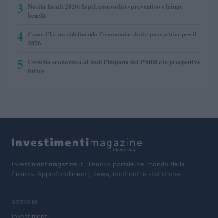
3
Novità fiscali 2026: Irpef, concordato preventivo e fringe
benefit
4
Come l’IA sta ridefinendo l’economia: dati e prospettive per il
2026
5
Crescita economica al Sud: l’impatto del PNRR e le prospettive
future
Investimentimagazine.it, il nuovo portale nel mondo della
finanza. Approfondimenti, news, confronti e statistiche.
SEZIONI
Investimenti