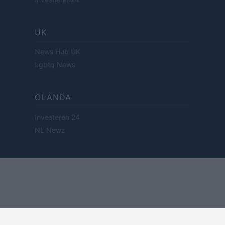
UK
News Hub UK
Lgbtq News
OLANDA
Investeren 24
NL Newz