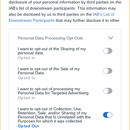
disclosure of your personal information by third parties on the
IAB’s list of downstream participants. This information may
also be disclosed by us to third parties on the
IAB’s List of
Downstream Participants
that may further disclose it to other
third parties.
Dolomiti Energia: utile semestrale a 100 milioni e investimenti
Please note that this website/app uses one or more Google
Personal Data Processing Opt Outs
record nelle rinnovabili
services and may gather and store information including but
Edoardo Vitali · 7 Ago 2026
not limited to your visit or usage behaviour. You may click to
I want to opt-out of the Sharing of my
personal data.
grant or deny consent to Google and its third-party tags to
Opted In
use your data for below specified purposes in below Google
consent section.
I want to opt-out of the Sale of my
QUOTAZIONI CRYPTO
Personal Data.
Opted In
Nome
Prezzo
I want to opt-out of processing my
Personal Data for Targeted Advertising.
Opted In
Eureka Bridged PAX
$4,187.30
Gold (Terra
I want to opt-out of Collection, Use,
Retention, Sale, and/or Sharing of my
(PAXG)
Personal Data that Is Unrelated with the
Purposes for which it was collected.
Opted Out
Kinza Babylon Staked