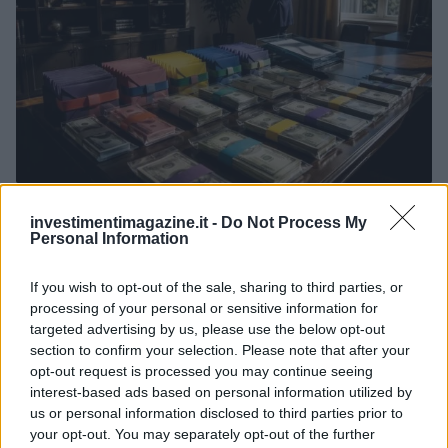
Cash management personale con il sistema a bucket: guida
operativa
investimentimagazine.it -
Do Not Process My
Personal Information
Niccolò Conforti · 7 Ago 2026
If you wish to opt-out of the sale, sharing to third parties, or
FINANZA
processing of your personal or sensitive information for
targeted advertising by us, please use the below opt-out
section to confirm your selection. Please note that after your
opt-out request is processed you may continue seeing
interest-based ads based on personal information utilized by
us or personal information disclosed to third parties prior to
your opt-out. You may separately opt-out of the further