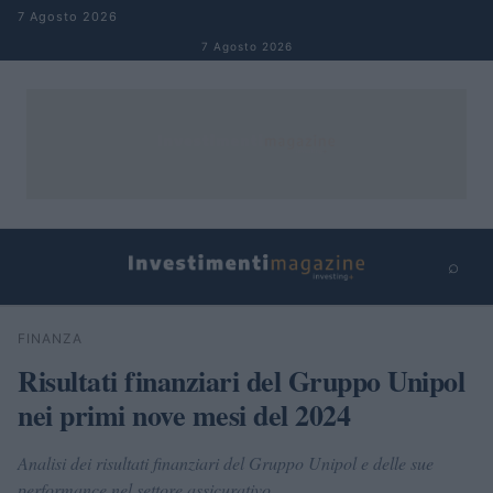
Salta al contenuto
7 Agosto 2026
7 Agosto 2026
⌕
×
⌕
FINANZA
Cerca
Risultati finanziari del Gruppo Unipol
nei primi nove mesi del 2024
Analisi dei risultati finanziari del Gruppo Unipol e delle sue
performance nel settore assicurativo