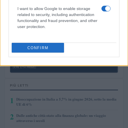
I want to allow Google to enable storage
related to security, including authentication
$0.0085
FibSwap DEX
functionality and fraud prevention, and other
(FIBO)
user protection.
$8.02
TruFin Staked APT
(TRUAPT)
CONFIRM
$2,036.25
kpk ETH Prime
(KPK ETH PRIME)
PIÙ LETTI
1
Disoccupazione in Italia a 5,7% in giugno 2026, sotto la media
UE di 6%
2
Dalle antiche città-stato alla finanza globale: un viaggio
attraverso i secoli