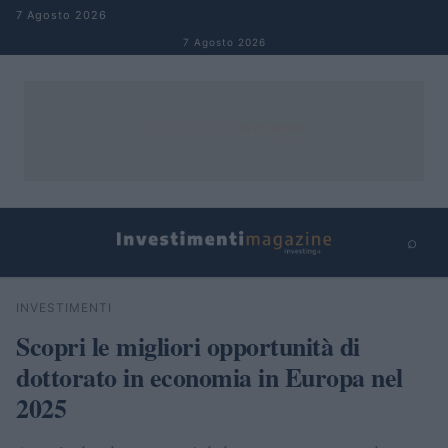
Salta al contenuto
7 Agosto 2026
7 Agosto 2026
⌕
×
⌕
INVESTIMENTI
Cerca
Scopri le migliori opportunità di
dottorato in economia in Europa nel
2025