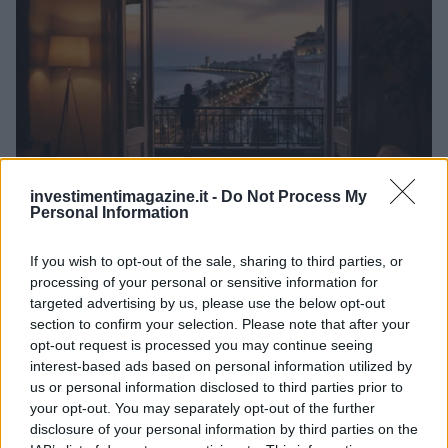
investimentimagazine.it -
Do Not Process My
Personal Information
Investimenti immobiliari a Valencia: opportunità e vantaggi
If you wish to opt-out of the sale, sharing to third parties, or
con Globexs Group
processing of your personal or sensitive information for
targeted advertising by us, please use the below opt-out
Niccolò Conforti · 6 Ago 2026
section to confirm your selection. Please note that after your
opt-out request is processed you may continue seeing
INVESTIMENTI
interest-based ads based on personal information utilized by
us or personal information disclosed to third parties prior to
your opt-out. You may separately opt-out of the further
disclosure of your personal information by third parties on the