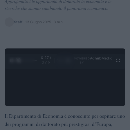
Approfondisci le opportunità di dottorato in economia e le
ricerche che stanno cambiando il panorama economico.
Staff
·
13 Giugno 2025
· 3 min
0:28 /
Ad
hub
Media
POWERED
1
/
4
3:09
BY
Il Dipartimento di Economia è conosciuto per ospitare uno
dei programmi di dottorato più prestigiosi d’Europa,