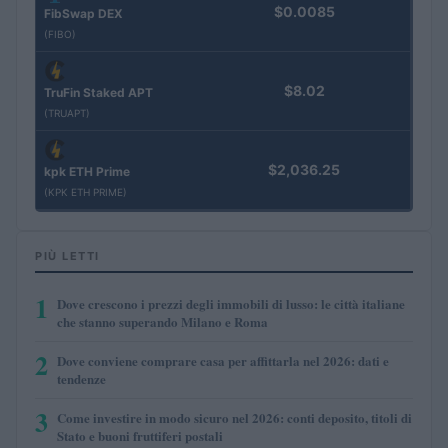
$0.0085
FibSwap DEX
(FIBO)
$8.02
TruFin Staked APT
(TRUAPT)
$2,036.25
kpk ETH Prime
(KPK ETH PRIME)
PIÙ LETTI
1
Dove crescono i prezzi degli immobili di lusso: le città italiane
che stanno superando Milano e Roma
2
Dove conviene comprare casa per affittarla nel 2026: dati e
tendenze
3
Come investire in modo sicuro nel 2026: conti deposito, titoli di
Stato e buoni fruttiferi postali