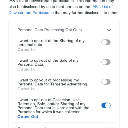
IAB’s list of downstream participants. This information may
also be disclosed by us to third parties on the
IAB’s List of
Downstream Participants
that may further disclose it to other
third parties.
Please note that this website/app uses one or more Google
Personal Data Processing Opt Outs
services and may gather and store information including but
not limited to your visit or usage behaviour. You may click to
I want to opt-out of the Sharing of my
personal data.
grant or deny consent to Google and its third-party tags to
Opted In
Come i Pir e i Sia possono rivoluzionare il mercato dei capitali
use your data for below specified purposes in below Google
europeo
consent section.
I want to opt-out of the Sale of my
Personal Data.
Francesca Spadaro · 6 Ago 2026
Opted In
INVESTIMENTI
I want to opt-out of processing my
Personal Data for Targeted Advertising.
Opted In
I want to opt-out of Collection, Use,
Retention, Sale, and/or Sharing of my
Personal Data that Is Unrelated with the
Purposes for which it was collected.
Opted Out