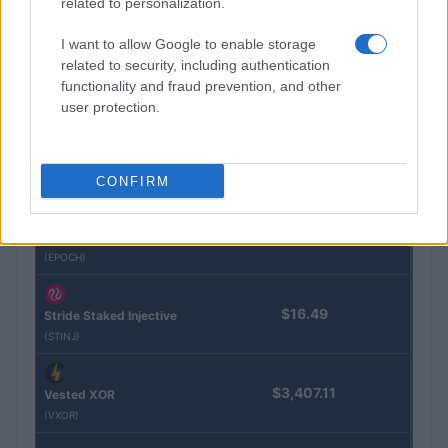
related to personalization.
I want to allow Google to enable storage
Kinza Babylon Staked
$83,270.00
BTC
related to security, including authentication
(KBTC)
functionality and fraud prevention, and other
user protection.
Steakhouse EURCV
$100,000,000,000,000.00
Morpho Vault
(STEAKEURCV)
CONFIRM
$0.032
Epoch Island
(EPOCH)
$16.49
Stride Staked Injective
(STINJ)
$3,407.11
Vested XOR
(VXOR)