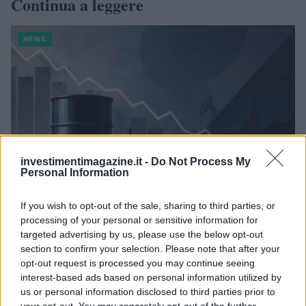
Continua a leggere
NEWS
investimentimagazine.it -
Do Not Process My
Personal Information
If you wish to opt-out of the sale, sharing to third parties, or
processing of your personal or sensitive information for
Petrolio in calo: Brent a 88.9 dollari, ribassi diffusi tra le
targeted advertising by us, please use the below opt-out
materie prime
section to confirm your selection. Please note that after your
Andrea Innocenti · 6 Ago 2026
opt-out request is processed you may continue seeing
interest-based ads based on personal information utilized by
NEWS
us or personal information disclosed to third parties prior to