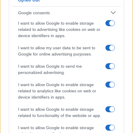
Opted Out
Google consents
I want to allow Google to enable storage
related to advertising like cookies on web or
device identifiers in apps.
I want to allow my user data to be sent to
La macchina usata più affidabile: un investimento che esige
Google for online advertising purposes.
ponderazione
Redazione · 5 Ago 2026
I want to allow Google to send me
personalized advertising.
I want to allow Google to enable storage
QUOTAZIONI CRYPTO
related to analytics like cookies on web or
device identifiers in apps.
Nome
Prezzo
I want to allow Google to enable storage
related to functionality of the website or app.
Eureka Bridged PAX
$4,187.30
Gold (Terra
I want to allow Google to enable storage
(PAXG)