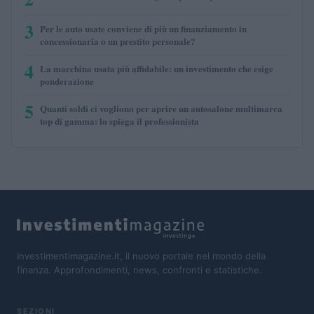
3
Per le auto usate conviene di più un finanziamento in
concessionaria o un prestito personale?
4
La macchina usata più affidabile: un investimento che esige
ponderazione
5
Quanti soldi ci vogliono per aprire un autosalone multimarca
top di gamma: lo spiega il professionista
Investimentimagazine.it, il nuovo portale nel mondo della
finanza. Approfondimenti, news, confronti e statistiche.
SEZIONI