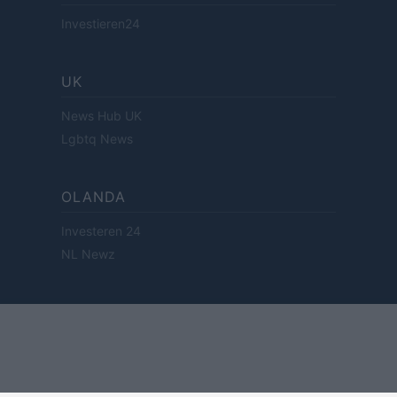
Investieren24
UK
News Hub UK
Lgbtq News
OLANDA
Investeren 24
NL Newz