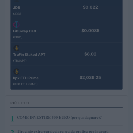
$0.022
JDB
(JDB)
$0.0085
FibSwap DEX
(FIBO)
$8.02
TruFin Staked APT
(TRUAPT)
$2,036.25
kpk ETH Prime
(KPK ETH PRIME)
PIÙ LETTI
1
COME INVESTIRE 500 EURO (per guadagnare)?
2
Tirocinio extra-curriculare: guida pratica per laureati