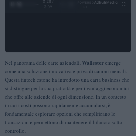
0:28 /
Ad
hub
Media
POWERED
1
/
4
3:09
BY
Wallester
Nel panorama delle carte aziendali,
emerge
come una soluzione innovativa e priva di canoni mensili.
Questa fintech estone ha introdotto una carta business che
si distingue per la sua praticità e per i vantaggi economici
che offre alle aziende di ogni dimensione. In un contesto
in cui i costi possono rapidamente accumularsi, è
fondamentale esplorare opzioni che semplificano le
transazioni e permettono di mantenere il bilancio sotto
controllo.