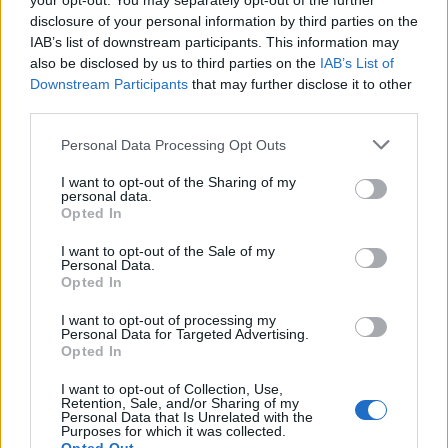
your opt-out. You may separately opt-out of the further
disclosure of your personal information by third parties on the
IAB’s list of downstream participants. This information may
also be disclosed by us to third parties on the
IAB’s List of
Downstream Participants
that may further disclose it to other
third parties.
Please note that this website/app uses one or more Google
Personal Data Processing Opt Outs
services and may gather and store information including but
not limited to your visit or usage behaviour. You may click to
I want to opt-out of the Sharing of my
personal data.
grant or deny consent to Google and its third-party tags to
Opted In
use your data for below specified purposes in below Google
consent section.
Petrolio in calo: Brent a 91,82$, ribassi a due cifre per greggio
I want to opt-out of the Sale of my
Personal Data.
e oro
Opted In
Andrea Innocenti · 5 Ago 2026
I want to opt-out of processing my
Personal Data for Targeted Advertising.
NEWS
Opted In
I want to opt-out of Collection, Use,
Retention, Sale, and/or Sharing of my
Personal Data that Is Unrelated with the
Purposes for which it was collected.