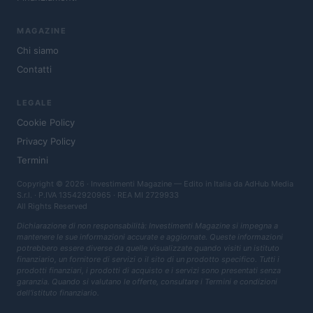
MAGAZINE
Chi siamo
Contatti
LEGALE
Cookie Policy
Privacy Policy
Termini
Copyright © 2026 · Investimenti Magazine — Edito in Italia da
AdHub Media
S.r.l.
· P.IVA 13542920965 · REA MI 2729933
All Rights Reserved
Dichiarazione di non responsabilità: Investimenti Magazine si impegna a
mantenere le sue informazioni accurate e aggiornate. Queste informazioni
potrebbero essere diverse da quelle visualizzate quando visiti un istituto
finanziario, un fornitore di servizi o il sito di un prodotto specifico. Tutti i
prodotti finanziari, i prodotti di acquisto e i servizi sono presentati senza
garanzia. Quando si valutano le offerte, consultare i Termini e condizioni
dell'istituto finanziario.