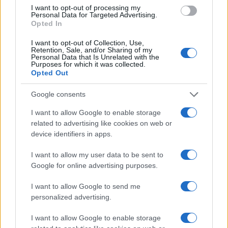
Petrolio in calo: Brent a 91,82$, ribassi a due cifre per greggio
I want to opt-out of processing my
Personal Data for Targeted Advertising.
e oro
Opted In
Andrea Innocenti · 5 Ago 2026
I want to opt-out of Collection, Use,
Retention, Sale, and/or Sharing of my
Personal Data that Is Unrelated with the
Purposes for which it was collected.
QUOTAZIONI CRYPTO
Opted Out
Google consents
Nome
Prezzo
I want to allow Google to enable storage
related to advertising like cookies on web or
Eureka Bridged PAX
$4,187.30
device identifiers in apps.
Gold (Terra
(PAXG)
I want to allow my user data to be sent to
Google for online advertising purposes.
Kinza Babylon Staked
$83,270.00
BTC
I want to allow Google to send me
(KBTC)
personalized advertising.
I want to allow Google to enable storage
Steakhouse EURCV
$100,000,000,000,000.00