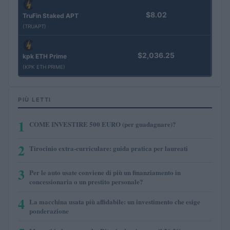
$8.02
TruFin Staked APT
(TRUAPT)
$2,036.25
kpk ETH Prime
(KPK ETH PRIME)
PIÙ LETTI
1
COME INVESTIRE 500 EURO (per guadagnare)?
2
Tirocinio extra-curriculare: guida pratica per laureati
3
Per le auto usate conviene di più un finanziamento in
concessionaria o un prestito personale?
4
La macchina usata più affidabile: un investimento che esige
ponderazione