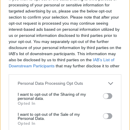
processing of your personal or sensitive information for
targeted advertising by us, please use the below opt-out
section to confirm your selection. Please note that after your
opt-out request is processed you may continue seeing
Petrolio in calo: Brent a 88.9 dollari, ribassi diffusi tra le
interest-based ads based on personal information utilized by
materie prime
us or personal information disclosed to third parties prior to
your opt-out. You may separately opt-out of the further
Andrea Innocenti · 6 Ago 2026
disclosure of your personal information by third parties on the
IAB’s list of downstream participants. This information may
NEWS
also be disclosed by us to third parties on the
IAB’s List of
Downstream Participants
that may further disclose it to other
third parties.
Please note that this website/app uses one or more Google
Personal Data Processing Opt Outs
services and may gather and store information including but
not limited to your visit or usage behaviour. You may click to
I want to opt-out of the Sharing of my
personal data.
grant or deny consent to Google and its third-party tags to
Opted In
use your data for below specified purposes in below Google
consent section.
I want to opt-out of the Sale of my
Personal Data.
Opted In