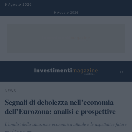
Salta al contenuto
9 Agosto 2026
9 Agosto 2026
⌕
×
⌕
NEWS
Cerca
Segnali di debolezza nell’economia
dell’Eurozona: analisi e prospettive
L'analisi della situazione economica attuale e le aspettative future
per l'Eurozona