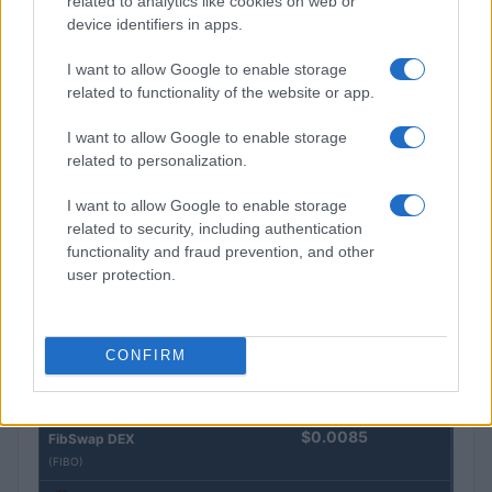
related to analytics like cookies on web or
Morpho Vault
device identifiers in apps.
(STEAKEURCV)
I want to allow Google to enable storage
$0.032
related to functionality of the website or app.
Epoch Island
(EPOCH)
I want to allow Google to enable storage
related to personalization.
$16.49
Stride Staked Injective
(STINJ)
I want to allow Google to enable storage
related to security, including authentication
functionality and fraud prevention, and other
$3,407.11
Vested XOR
user protection.
(VXOR)
$0.022
JDB
CONFIRM
(JDB)
$0.0085
FibSwap DEX
(FIBO)