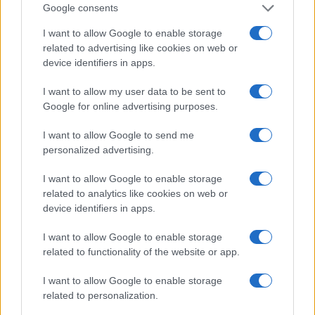
$83,270.00
BTC
Google consents
(KBTC)
I want to allow Google to enable storage
related to advertising like cookies on web or
Steakhouse EURCV
device identifiers in apps.
$100,000,000,000,000.00
Morpho Vault
(STEAKEURCV)
I want to allow my user data to be sent to
Google for online advertising purposes.
$0.032
Epoch Island
I want to allow Google to send me
(EPOCH)
personalized advertising.
I want to allow Google to enable storage
$16.49
Stride Staked Injective
related to analytics like cookies on web or
(STINJ)
device identifiers in apps.
I want to allow Google to enable storage
$3,407.11
Vested XOR
related to functionality of the website or app.
(VXOR)
I want to allow Google to enable storage
$0.022
related to personalization.
JDB
(JDB)