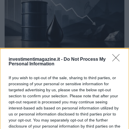
Petrolio in calo: Brent a 88.9 dollari, ribassi diffusi tra le
investimentimagazine.it -
Do Not Process My
materie prime
Personal Information
Andrea Innocenti · 6 Ago 2026
If you wish to opt-out of the sale, sharing to third parties, or
NEWS
processing of your personal or sensitive information for
targeted advertising by us, please use the below opt-out
section to confirm your selection. Please note that after your
opt-out request is processed you may continue seeing
interest-based ads based on personal information utilized by
us or personal information disclosed to third parties prior to
your opt-out. You may separately opt-out of the further
disclosure of your personal information by third parties on the