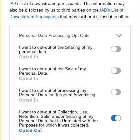
IAB’s list of downstream participants. This information may
also be disclosed by us to third parties on the
IAB’s List of
Downstream Participants
that may further disclose it to other
third parties.
Please note that this website/app uses one or more Google
Personal Data Processing Opt Outs
Petrolio in calo: Brent a 91,82$, ribassi a due cifre per greggio
services and may gather and store information including but
e oro
not limited to your visit or usage behaviour. You may click to
I want to opt-out of the Sharing of my
Andrea Innocenti · 5 Ago 2026
personal data.
grant or deny consent to Google and its third-party tags to
Opted In
use your data for below specified purposes in below Google
consent section.
I want to opt-out of the Sale of my
Personal Data.
QUOTAZIONI CRYPTO
Opted In
Nome
Prezzo
I want to opt-out of processing my
Personal Data for Targeted Advertising.
Opted In
Eureka Bridged PAX
$4,187.30
I want to opt-out of Collection, Use,
Gold (Terra
Retention, Sale, and/or Sharing of my
Personal Data that Is Unrelated with the
(PAXG)
Purposes for which it was collected.
Opted Out
Kinza Babylon Staked