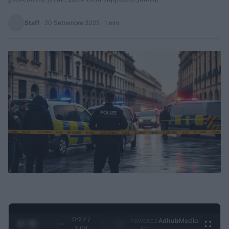
Staff
·
20 Settembre 2025
· 1 min
0:28 /
Ad
hub
Media
POWERED
1
/
4
3:09
BY