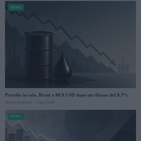
NEWS
Petrolio in calo, Brent a 88.9 USD dopo un ribasso del 8.3%
Andrea Innocenti · 7 Ago 2026
NEWS