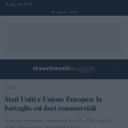
Salta al contenuto
10 Agosto 2026
10 Agosto 2026
⌕
×
⌕
NEWS
Cerca
Stati Uniti e Unione Europea: la
battaglia sui dazi commerciali
Resta alta la tensione commerciale tra UE e USA: scopri le
ultime dichiarazioni e le prospettive future.