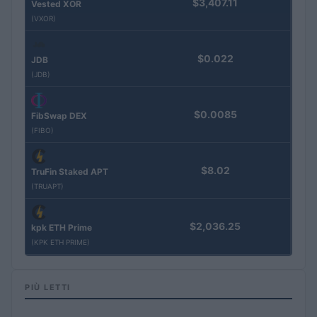
$3,407.11
Vested XOR
(VXOR)
$0.022
JDB
(JDB)
$0.0085
FibSwap DEX
(FIBO)
$8.02
TruFin Staked APT
(TRUAPT)
$2,036.25
kpk ETH Prime
(KPK ETH PRIME)
PIÙ LETTI