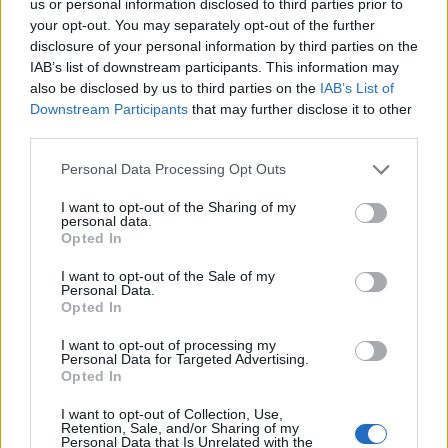
us or personal information disclosed to third parties prior to
Andrea Innocenti · 10 Ago 2026
your opt-out. You may separately opt-out of the further
disclosure of your personal information by third parties on the
NEWS
IAB’s list of downstream participants. This information may
also be disclosed by us to third parties on the
IAB’s List of
Downstream Participants
that may further disclose it to other
third parties.
Please note that this website/app uses one or more Google
Personal Data Processing Opt Outs
services and may gather and store information including but
not limited to your visit or usage behaviour. You may click to
I want to opt-out of the Sharing of my
personal data.
grant or deny consent to Google and its third-party tags to
Opted In
use your data for below specified purposes in below Google
consent section.
I want to opt-out of the Sale of my
Personal Data.
Opted In
Petrolio in calo, Brent a 88.9 USD dopo un ribasso del 8.3%
I want to opt-out of processing my
Andrea Innocenti · 7 Ago 2026
Personal Data for Targeted Advertising.
Opted In
NEWS
I want to opt-out of Collection, Use,
Retention, Sale, and/or Sharing of my
Personal Data that Is Unrelated with the