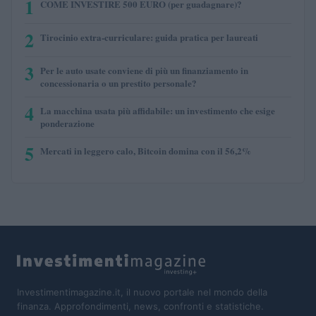
1
COME INVESTIRE 500 EURO (per guadagnare)?
2
Tirocinio extra-curriculare: guida pratica per laureati
3
Per le auto usate conviene di più un finanziamento in
concessionaria o un prestito personale?
4
La macchina usata più affidabile: un investimento che esige
ponderazione
5
Mercati in leggero calo, Bitcoin domina con il 56,2%
Investimentimagazine.it, il nuovo portale nel mondo della
finanza. Approfondimenti, news, confronti e statistiche.