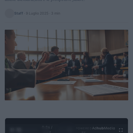
Staff
·
9 Luglio 2025
· 3 min
0:24 /
Ad
hub
Media
POWERED
1
/
4
4:27
BY