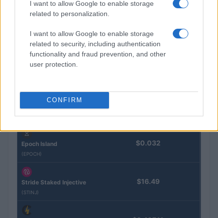
I want to allow Google to enable storage
Eureka Bridged PAX
$4,187.30
related to personalization.
Gold (Terra
(PAXG)
I want to allow Google to enable storage
related to security, including authentication
Kinza Babylon Staked
functionality and fraud prevention, and other
$83,270.00
BTC
user protection.
(KBTC)
Steakhouse EURCV
$100,000,000,000,000.00
CONFIRM
Morpho Vault
(STEAKEURCV)
$0.032
Epoch Island
(EPOCH)
$16.49
Stride Staked Injective
(STINJ)