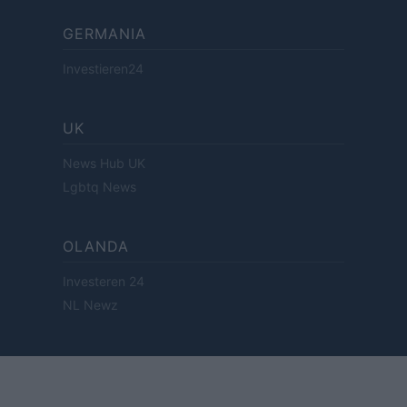
GERMANIA
Investieren24
UK
News Hub UK
Lgbtq News
OLANDA
Investeren 24
NL Newz