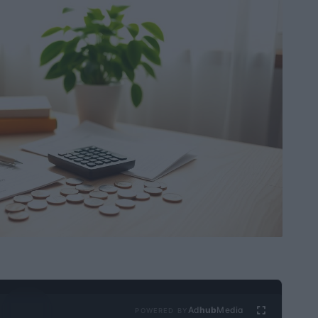
Ad
hub
Media
POWERED BY