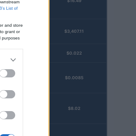
$16.49
Staked
 downstream
Injective
B’s List of
(STINJ)
er and store
$3,407.11
to grant or
Vested XOR
ed purposes
(VXOR)
JDB
$0.022
(JDB)
FibSwap
$0.0085
DEX
(FIBO)
TruFin
$8.02
Staked APT
(TRUAPT)