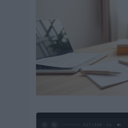
0:28 / 3:09
1
/
4