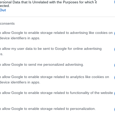
ersonal Data that Is Unrelated with the Purposes for which it
lected.
Out
consents
o allow Google to enable storage related to advertising like cookies on
evice identifiers in apps.
o allow my user data to be sent to Google for online advertising
s.
enza
to allow Google to send me personalized advertising.
 affrontare imprevisti senza dover ricorrere a debiti.
o allow Google to enable storage related to analytics like cookies on
o 3-6 mesi di spese in un conto separato. In questo
evice identifiers in apps.
tuazioni come la perdita del lavoro o spese mediche non
o allow Google to enable storage related to functionality of the website
o allow Google to enable storage related to personalization.