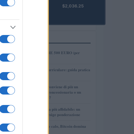
kpk ETH
$2,036.25
Prime
(KPK ETH
PRIME)
PIÙ LETTI
1
COME INVESTIRE 500 EURO (per
guadagnare)?
2
Tirocinio extra-curriculare: guida pratica
per laureati
3
Per le auto usate conviene di più un
finanziamento in concessionaria o un
prestito personale?
4
La macchina usata più affidabile: un
investimento che esige ponderazione
5
Mercati in leggero calo, Bitcoin domina
con il 56,2%