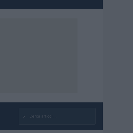
⌕
Cerca