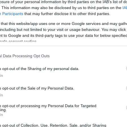
losure of your personal information by third parties on the IAB’s list of
a tecnica utile è il metodo delle
50/30/20
: destinare il
. This information may also be disclosed by us to third parties on the
IA
Participants
that may further disclose it to other third parties.
ideri e il 20% al risparmio e agli investimenti.
 that this website/app uses one or more Google services and may gath
including but not limited to your visit or usage behaviour. You may click 
 to Google and its third-party tags to use your data for below specifi
spese quotidiane
enere traccia delle
. È possibile
ogle consent section.
mplici fogli di calcolo per annotare ogni acquisto.
l Data Processing Opt Outs
ntuali aree in cui si spende troppo, facilitando così i
o opt-out of the Sharing of my personal data.
In
o opt-out of the Sale of my Personal Data.
In
to opt-out of processing my Personal Data for Targeted
ing.
In
o opt-out of Collection, Use, Retention, Sale, and/or Sharing