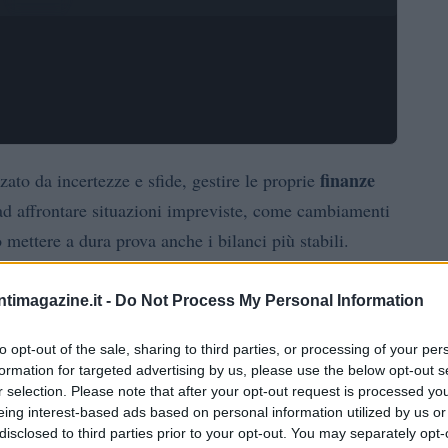
finanze
ato da incertezze e sfide, gestire le proprie
ad affrontare situazioni impreviste, come cambiamenti
 mettere a dura prova anche i bilanci più stabili.
iche per migliorare la salute finanziaria e prendere
ntimagazine.it -
Do Not Process My Personal Information
to opt-out of the sale, sharing to third parties, or processing of your per
formation for targeted advertising by us, please use the below opt-out s
r selection. Please note that after your opt-out request is processed y
mo passo per avere il controllo delle proprie finanze.
eing interest-based ads based on personal information utilized by us or
disclosed to third parties prior to your opt-out. You may separately opt-
rare le entrate e le uscite, facilitando la comprensione