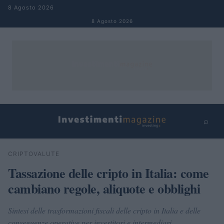
Salta al contenuto
8 Agosto 2026
8 Agosto 2026
⌕
×
⌕
CRIPTOVALUTE
Cerca
Tassazione delle cripto in Italia: come
cambiano regole, aliquote e obblighi
Sintesi delle trasformazioni fiscali delle cripto in Italia e delle
conseguenze operative per investitori e intermediari