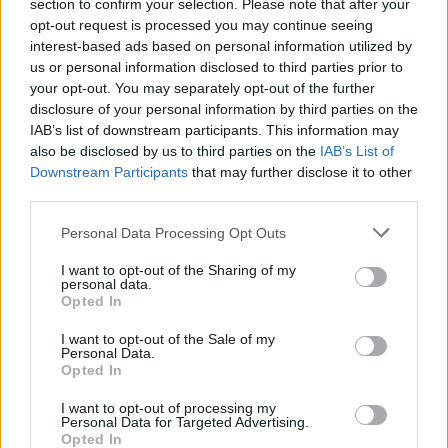
Edoardo Vitali
section to confirm your selection. Please note that after your
opt-out request is processed you may continue seeing
Edoardo Vitali ha coordinato la copertura della
interest-based ads based on personal information utilized by
ristrutturazione del mercato ittico di Palermo,
us or personal information disclosed to third parties prior to
sostenendo la linea editoriale sulla trasparenza
your opt-out. You may separately opt-out of the further
fiscale. Capo redattore economia, porta in
disclosure of your personal information by third parties on the
redazione un tratto pragmatico e un dettaglio
IAB’s list of downstream participants. This information may
personale: conserva ancora taccuini degli
also be disclosed by us to third parties on the
IAB’s List of
incontri in Sala delle Lapidi.
Downstream Participants
that may further disclose it to other
third parties.
Please note that this website/app uses one or more Google
Personal Data Processing Opt Outs
services and may gather and store information including but
not limited to your visit or usage behaviour. You may click to
I want to opt-out of the Sharing of my
personal data.
grant or deny consent to Google and its third-party tags to
Opted In
use your data for below specified purposes in below Google
consent section.
I want to opt-out of the Sale of my
Personal Data.
Opted In
I want to opt-out of processing my
Personal Data for Targeted Advertising.
Opted In