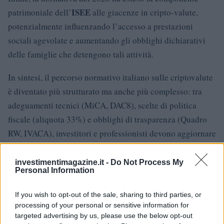
ISEE
patrimoniale dell’
alle giacenze in cripto-valute,
potenzialmente influenzando l’accesso a prestazioni
sociali agevolate e aumentando gli obblighi dichiarativi
delle famiglie che detengono tali attività.
In sintesi, il percorso normativo italiano sulle criptovalute
è diventato più strutturato ma anche più complesso: tra
adeguamenti tecnici (MiCA, DAC8), scelte di politica
fiscale (aliquota 33%) e obblighi di trasparenza (Quadro
RW, IVACA), investitori e professionisti devono aggiornare
prassi e sistemi contabili per garantire conformità e gestire
correttamente l’impatto fiscale delle operazioni in
investimentimagazine.it -
Do Not Process My
Personal Information
criptovalute.
If you wish to opt-out of the sale, sharing to third parties, or
processing of your personal or sensitive information for
targeted advertising by us, please use the below opt-out
AUTORE