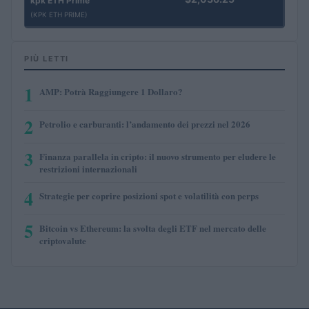
kpk ETH Prime
(KPK ETH PRIME)
PIÙ LETTI
1
AMP: Potrà Raggiungere 1 Dollaro?
2
Petrolio e carburanti: l’andamento dei prezzi nel 2026
3
Finanza parallela in cripto: il nuovo strumento per eludere le
restrizioni internazionali
4
Strategie per coprire posizioni spot e volatilità con perps
5
Bitcoin vs Ethereum: la svolta degli ETF nel mercato delle
criptovalute