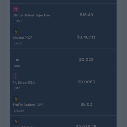
$16.49
Stride Staked Injective
(STINJ)
$3,407.11
Vested XOR
(VXOR)
$0.022
JDB
(JDB)
$0.0085
FibSwap DEX
(FIBO)
$8.02
TruFin Staked APT
(TRUAPT)
$2,036.25