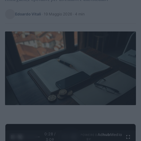
Edoardo Vitali
·
19 Maggio 2026
· 4 min
0:29 /
Ad
hub
Media
POWERED
1
/
4
3:09
BY