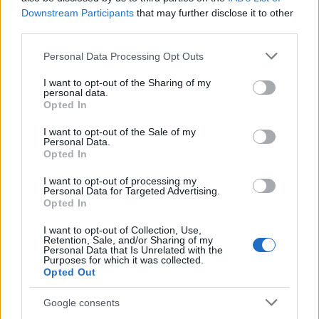
Downstream Participants
that may further disclose it to other
third parties.
Please note that this website/app uses one or more Google
Personal Data Processing Opt Outs
services and may gather and store information including but
not limited to your visit or usage behaviour. You may click to
I want to opt-out of the Sharing of my
personal data.
grant or deny consent to Google and its third-party tags to
Opted In
use your data for below specified purposes in below Google
consent section.
I want to opt-out of the Sale of my
Personal Data.
Opted In
I want to opt-out of processing my
Personal Data for Targeted Advertising.
Opted In
I want to opt-out of Collection, Use,
Retention, Sale, and/or Sharing of my
Personal Data that Is Unrelated with the
Purposes for which it was collected.
Continua a leggere
Opted Out
Google consents
CRIPTOVALUTE