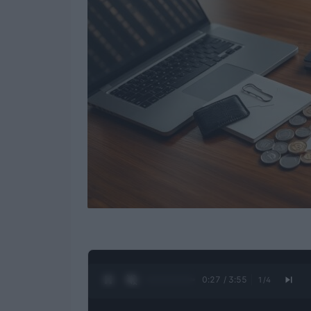
0:28 / 3:55
1
/
4