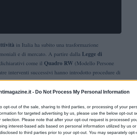
ttività
in Italia ha subito una trasformazione
Legge di
rimoniali e di mercato. A partire dalla
Quadro RW
 dichiarativi come il
(Modello Persone
re interventi successivi hanno introdotto procedure di
articolo analizziamo le definizioni tecniche, le
ori, e il modello di vigilanza che ora coinvolge
ntimagazine.it -
Do Not Process My Personal Information
e.
to opt-out of the sale, sharing to third parties, or processing of your per
formation for targeted advertising by us, please use the below opt-out s
Legge di Bilancio 2026
Legge di Bilancio
come la
e la
r selection. Please note that after your opt-out request is processed y
D.Lgs. 5 settembre 2026, n. 129
 recepimento europeo
.
eing interest-based ads based on personal information utilized by us or
disclosed to third parties prior to your opt-out. You may separately opt-
non come singoli provvedimenti isolati, ma come parti