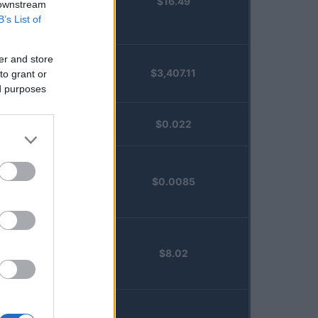
$16.49
Staked
 downstream
Injective
B’s List of
(STINJ)
er and store
$3,407.11
to grant or
Vested XOR
ed purposes
(VXOR)
JDB
$0.022
(JDB)
FibSwap
$0.0085
DEX
(FIBO)
TruFin
$8.02
Staked APT
(TRUAPT)