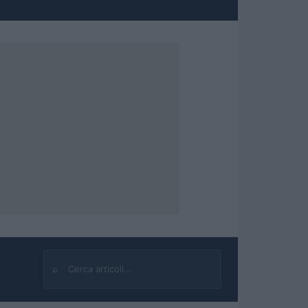
⌕
Cerca