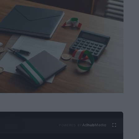
Ad
hub
Media
POWERED BY