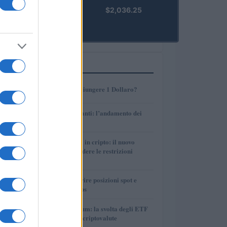
kpk ETH
$2,036.25
Prime
(KPK ETH
PRIME)
PIÙ LETTI
1
AMP: Potrà Raggiungere 1 Dollaro?
2
Petrolio e carburanti: l’andamento dei
prezzi nel 2026
3
Finanza parallela in cripto: il nuovo
strumento per eludere le restrizioni
internazionali
4
Strategie per coprire posizioni spot e
volatilità con perps
5
Bitcoin vs Ethereum: la svolta degli ETF
nel mercato delle criptovalute