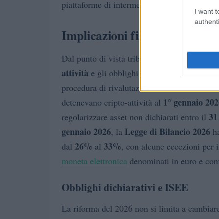
wa
piattaforme di intermediazione e i relativi
I want t
authenti
Implicazioni fiscali e patrimon
Dal punto di vista tributario, la normativa it
attività
e gli obblighi di monitoraggio fisca
procedura di rivalutazione con il versamento
1° gennaio 202
detenevano cripto-attività al
31
regolarizzare asset non dichiarati entro il
gennaio 2026
Legge di Bilancio 2026
, la
ha
26%
33%
dal
al
, con alcune eccezioni per 
moneta elettronica
denominati in euro e con
Obblighi dichiarativi e ISEE
La riforma del 2026 non si limita a cambiare