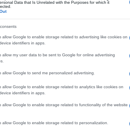
ersonal Data that Is Unrelated with the Purposes for which it
lected.
Out
consents
o allow Google to enable storage related to advertising like cookies on
evice identifiers in apps.
o allow my user data to be sent to Google for online advertising
s.
to allow Google to send me personalized advertising.
o allow Google to enable storage related to analytics like cookies on
evice identifiers in apps.
i peer-to-peer e la crittografia asimmetrica per
o allow Google to enable storage related to functionality of the website
to dispone di una
chiave pubblica
visibile alla rete e di
ransazioni. La validazione dei blocchi, nota come
o allow Google to enable storage related to personalization.
ano le operazioni, mentre gli scambi avvengono tramite