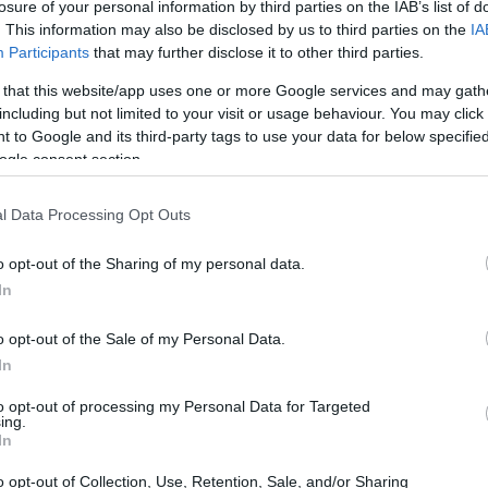
losure of your personal information by third parties on the IAB’s list of
ività
nel sistema finanziario tradizionale, aumentando
. This information may also be disclosed by us to third parties on the
IA
ella capacità contributiva.
Participants
that may further disclose it to other third parties.
 that this website/app uses one or more Google services and may gath
ità e come funzionano
including but not limited to your visit or usage behaviour. You may click 
 to Google and its third-party tags to use your data for below specifi
ogle consent section.
presentazioni digitali di valore o di diritti rese
blockchain
to
. La più nota implementazione è la
, un
l Data Processing Opt Outs
ie delle transazioni in blocchi concatenati e
o opt-out of the Sharing of my personal data.
ttribuisce al possessore determinati diritti, e il suo
In
: può servire come mezzo di scambio, unità di conto o
o opt-out of the Sale of my Personal Data.
In
to opt-out of processing my Personal Data for Targeted
ing.
In
o opt-out of Collection, Use, Retention, Sale, and/or Sharing