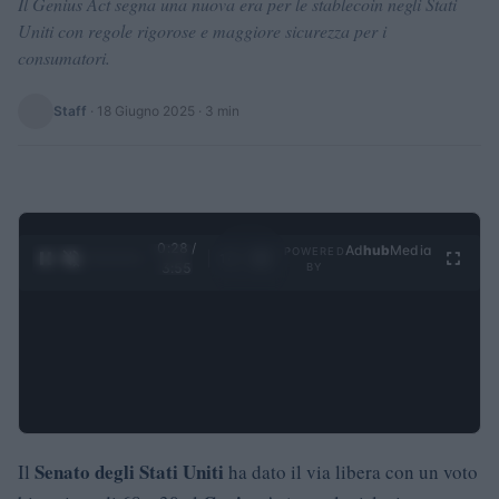
Il Genius Act segna una nuova era per le stablecoin negli Stati
Uniti con regole rigorose e maggiore sicurezza per i
consumatori.
Staff
·
18 Giugno 2025
· 3 min
0:28 /
Ad
hub
Media
POWERED
1
/
4
3:55
BY
Senato degli Stati Uniti
Il
ha dato il via libera con un voto