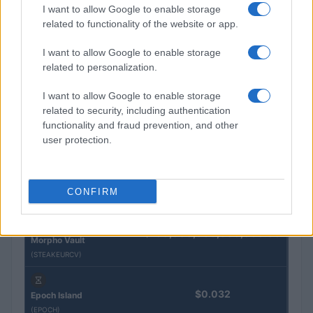
I want to allow Google to enable storage
QUOTAZIONI CRYPTO
related to functionality of the website or app.
I want to allow Google to enable storage
Nome
Prezzo
related to personalization.
I want to allow Google to enable storage
Eureka Bridged PAX
$4,187.30
Gold (Terra
related to security, including authentication
(PAXG)
functionality and fraud prevention, and other
user protection.
Kinza Babylon Staked
$83,270.00
BTC
(KBTC)
CONFIRM
Steakhouse EURCV
$100,000,000,000,000.00
Morpho Vault
(STEAKEURCV)
$0.032
Epoch Island
(EPOCH)