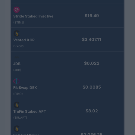
$16.49
Stride Staked Injective
(STINJ)
$3,407.11
Vested XOR
(VXOR)
$0.022
JDB
(JDB)
$0.0085
FibSwap DEX
(FIBO)
$8.02
TruFin Staked APT
(TRUAPT)
$2,036.25