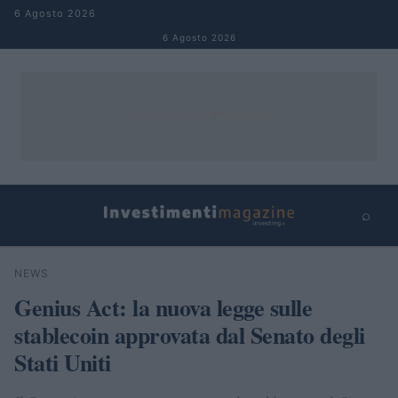
Salta al contenuto
6 Agosto 2026
6 Agosto 2026
⌕
×
⌕
NEWS
Cerca
Genius Act: la nuova legge sulle
stablecoin approvata dal Senato degli
Stati Uniti