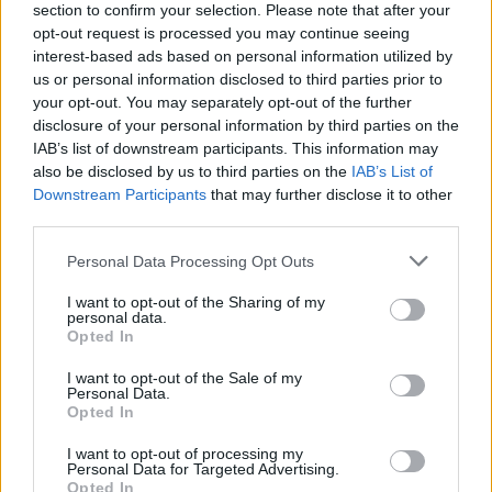
section to confirm your selection. Please note that after your
opt-out request is processed you may continue seeing
interest-based ads based on personal information utilized by
Petrolio in calo: Brent a 88.9 dollari, ribassi diffusi tra le
us or personal information disclosed to third parties prior to
materie prime
your opt-out. You may separately opt-out of the further
disclosure of your personal information by third parties on the
Andrea Innocenti · 6 Ago 2026
IAB’s list of downstream participants. This information may
also be disclosed by us to third parties on the
IAB’s List of
NEWS
Downstream Participants
that may further disclose it to other
third parties.
Please note that this website/app uses one or more Google
Personal Data Processing Opt Outs
services and may gather and store information including but
not limited to your visit or usage behaviour. You may click to
I want to opt-out of the Sharing of my
personal data.
grant or deny consent to Google and its third-party tags to
Opted In
use your data for below specified purposes in below Google
consent section.
I want to opt-out of the Sale of my
Personal Data.
Opted In
I want to opt-out of processing my
Personal Data for Targeted Advertising.
Petrolio in calo: Brent a 91,82$, ribassi a due cifre per greggio
Opted In