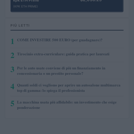
kpk ETH Prime
(KPK ETH PRIME)
PIÙ LETTI
1
COME INVESTIRE 500 EURO (per guadagnare)?
2
Tirocinio extra-curriculare: guida pratica per laureati
3
Per le auto usate conviene di più un finanziamento in
concessionaria o un prestito personale?
4
Quanti soldi ci vogliono per aprire un autosalone multimarca
top di gamma: lo spiega il professionista
5
La macchina usata più affidabile: un investimento che esige
ponderazione