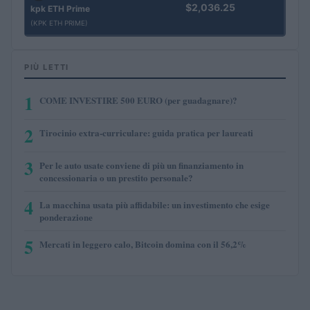
$2,036.25
kpk ETH Prime
(KPK ETH PRIME)
PIÙ LETTI
1
COME INVESTIRE 500 EURO (per guadagnare)?
2
Tirocinio extra-curriculare: guida pratica per laureati
3
Per le auto usate conviene di più un finanziamento in
concessionaria o un prestito personale?
4
La macchina usata più affidabile: un investimento che esige
ponderazione
5
Mercati in leggero calo, Bitcoin domina con il 56,2%