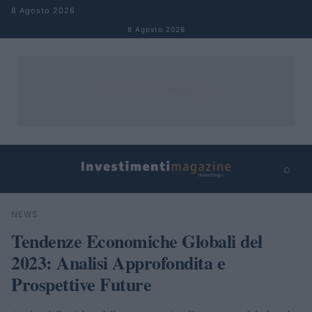
Salta al contenuto
8 Agosto 2026
8 Agosto 2026
⌕
×
⌕
NEWS
Cerca
Tendenze Economiche Globali del
2023: Analisi Approfondita e
Prospettive Future