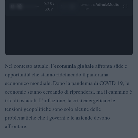
0:29 /
Ad
hub
Media
POWERED
1
/
4
3:09
BY
economia globale
Nel contesto attuale, l’
affronta sfide e
opportunità che stanno ridefinendo il panorama
economico mondiale. Dopo la pandemia di COVID-19, le
economie stanno cercando di riprendersi, ma il cammino è
irto di ostacoli. L’inflazione, la crisi energetica e le
tensioni geopolitiche sono solo alcune delle
problematiche che i governi e le aziende devono
affrontare.