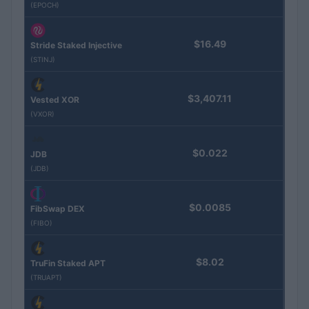
(EPOCH)
$16.49
Stride Staked Injective
(STINJ)
$3,407.11
Vested XOR
(VXOR)
$0.022
JDB
(JDB)
$0.0085
FibSwap DEX
(FIBO)
$8.02
TruFin Staked APT
(TRUAPT)