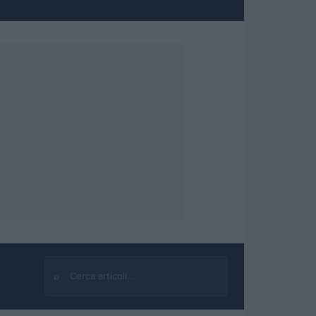
⌕
Cerca