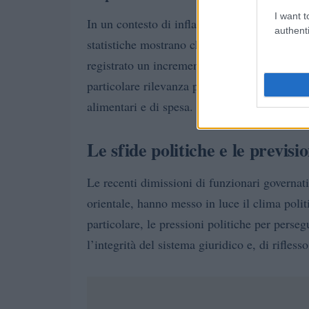
I want t
settore della
In un contesto di inflazione, il
authenti
statistiche mostrano che il
Consumer Price 
registrato un incremento, evidenziando la cr
particolare rilevanza per le famiglie america
alimentari e di spesa.
Le sfide politiche e le previsi
Le recenti dimissioni di funzionari governati
orientale, hanno messo in luce il clima polit
particolare, le pressioni politiche per perse
l’integrità del sistema giuridico e, di rifless