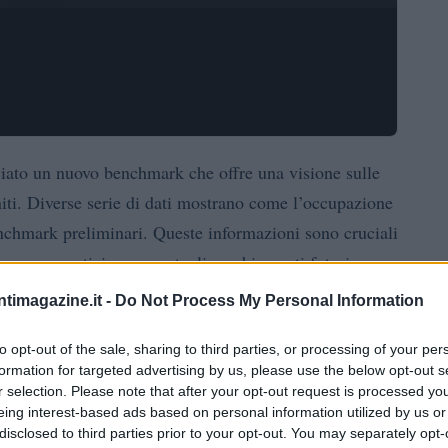
ciato un nuovo benchmark che offre una visione sulle
niti. Diverse serie di dati mostrano come l’occupazione
 benchmark preliminari. Queste informazioni sono cruciali
se e per anticipare eventuali cambiamenti futuri.
ntimagazine.it -
Do Not Process My Personal Information
azionali
to opt-out of the sale, sharing to third parties, or processing of your per
)
mostrano una serie di indicatori chiave riguardanti
formation for targeted advertising by us, please use the below opt-out s
r selection. Please note that after your opt-out request is processed y
non agricoli (NFP) viene confrontato con vari
eing interest-based ads based on personal information utilized by us or
, ma non senza sfide. L’analisi di questi dati è
disclosed to third parties prior to your opt-out. You may separately opt-