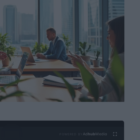
Ad
hub
Media
POWERED BY