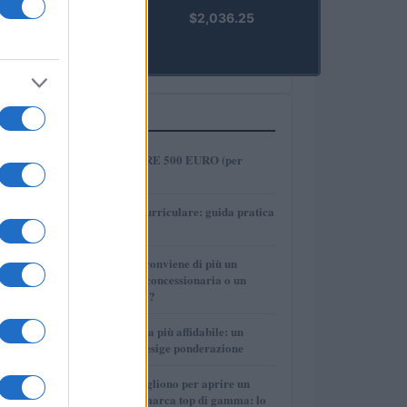
kpk ETH
$2,036.25
Prime
(KPK ETH
PRIME)
PIÙ LETTI
1
COME INVESTIRE 500 EURO (per
guadagnare)?
2
Tirocinio extra-curriculare: guida pratica
per laureati
3
Per le auto usate conviene di più un
finanziamento in concessionaria o un
prestito personale?
4
La macchina usata più affidabile: un
investimento che esige ponderazione
5
Quanti soldi ci vogliono per aprire un
autosalone multimarca top di gamma: lo