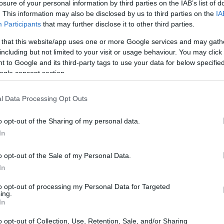
losure of your personal information by third parties on the IAB’s list of
ercato del lavoro.
. This information may also be disclosed by us to third parties on the
IA
Participants
that may further disclose it to other third parties.
i
 that this website/app uses one or more Google services and may gath
including but not limited to your visit or usage behaviour. You may click 
ente, che mostra un confronto con i dati storici, indica
 to Google and its third-party tags to use your data for below specifi
 Tuttavia, è importante notare che il numero totale di
ogle consent section.
ndo una possibile stagnazione nel futuro prossimo. Le
l Data Processing Opt Outs
bero essere delle discrepanze nei dati iniziali che
o opt-out of the Sharing of my personal data.
In
o opt-out of the Sale of my Personal Data.
In
to opt-out of processing my Personal Data for Targeted
ing.
In
o opt-out of Collection, Use, Retention, Sale, and/or Sharing