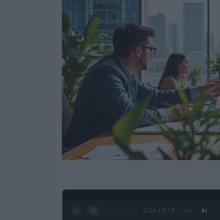
0:28 / 3:19
1
/
4