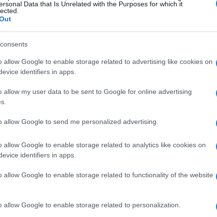
ersonal Data that Is Unrelated with the Purposes for which it
lected.
Out
consents
o allow Google to enable storage related to advertising like cookies on
evice identifiers in apps.
o allow my user data to be sent to Google for online advertising
atori
s.
to allow Google to send me personalized advertising.
 è l’andamento dell’inflazione, in particolare quello
i annuali sulle spese dei consumatori, inizialmente
o allow Google to enable storage related to analytics like cookies on
evice identifiers in apps.
mbre 2025, sono stati posticipati. Questo rinvio
più tempo per raccogliere dati accurati, possibilmente
o allow Google to enable storage related to functionality of the website
elle sue analisi.
o allow Google to enable storage related to personalization.
ne