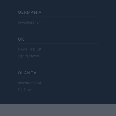
GERMANIA
Investieren24
UK
News Hub UK
Lgbtq News
OLANDA
Investeren 24
NL Newz