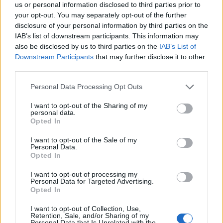
us or personal information disclosed to third parties prior to
your opt-out. You may separately opt-out of the further
disclosure of your personal information by third parties on the
IAB’s list of downstream participants. This information may
also be disclosed by us to third parties on the
IAB’s List of
Downstream Participants
that may further disclose it to other
third parties.
Please note that this website/app uses one or more Google
Personal Data Processing Opt Outs
services and may gather and store information including but
not limited to your visit or usage behaviour. You may click to
I want to opt-out of the Sharing of my
personal data.
Petrolio in calo: Brent a 91,82$, ribassi a due cifre per greggio
grant or deny consent to Google and its third-party tags to
Opted In
e oro
use your data for below specified purposes in below Google
Andrea Innocenti · 5 Ago 2026
consent section.
I want to opt-out of the Sale of my
Personal Data.
Opted In
I want to opt-out of processing my
QUOTAZIONI CRYPTO
Personal Data for Targeted Advertising.
Opted In
Nome
Prezzo
I want to opt-out of Collection, Use,
Retention, Sale, and/or Sharing of my
Personal Data that Is Unrelated with the