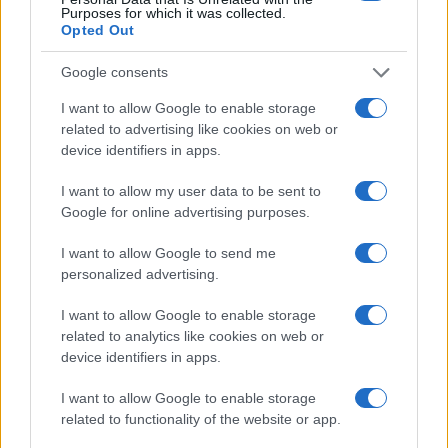
Eureka Bridged PAX
Purposes for which it was collected.
$4,187.30
Gold (Terra
Opted Out
(PAXG)
Google consents
Kinza Babylon Staked
I want to allow Google to enable storage
$83,270.00
BTC
related to advertising like cookies on web or
(KBTC)
device identifiers in apps.
I want to allow my user data to be sent to
Steakhouse EURCV
$100,000,000,000,000.00
Google for online advertising purposes.
Morpho Vault
(STEAKEURCV)
I want to allow Google to send me
personalized advertising.
$0.032
Epoch Island
I want to allow Google to enable storage
(EPOCH)
related to analytics like cookies on web or
device identifiers in apps.
$16.49
Stride Staked Injective
(STINJ)
I want to allow Google to enable storage
related to functionality of the website or app.