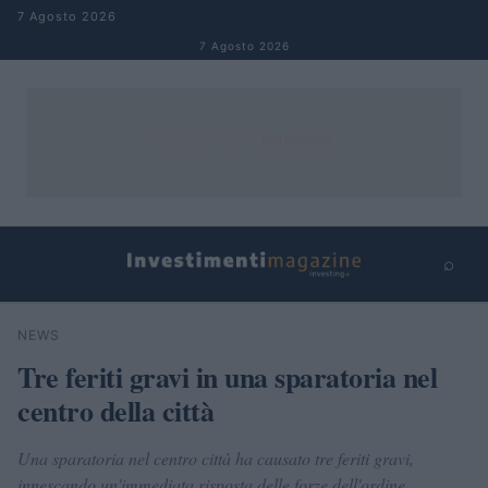
Salta al contenuto
7 Agosto 2026
7 Agosto 2026
⌕
×
⌕
NEWS
Cerca
Tre feriti gravi in una sparatoria nel
centro della città
Una sparatoria nel centro città ha causato tre feriti gravi,
innescando un'immediata risposta delle forze dell'ordine.