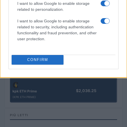
$3,407.11
Vested XOR
I want to allow Google to enable storage
(VXOR)
related to personalization.
I want to allow Google to enable storage
$0.022
JDB
related to security, including authentication
(JDB)
functionality and fraud prevention, and other
user protection.
$0.0085
FibSwap DEX
(FIBO)
CONFIRM
$8.02
TruFin Staked APT
(TRUAPT)
$2,036.25
kpk ETH Prime
(KPK ETH PRIME)
PIÙ LETTI