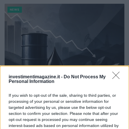
NEWS
investimentimagazine.it -
Do Not Process My
Personal Information
Petrolio in calo: Brent a 88.9 dollari, ribassi diffusi tra le
materie prime
If you wish to opt-out of the sale, sharing to third parties, or
processing of your personal or sensitive information for
Andrea Innocenti · 6 Ago 2026
targeted advertising by us, please use the below opt-out
section to confirm your selection. Please note that after your
NEWS
opt-out request is processed you may continue seeing
interest-based ads based on personal information utilized by