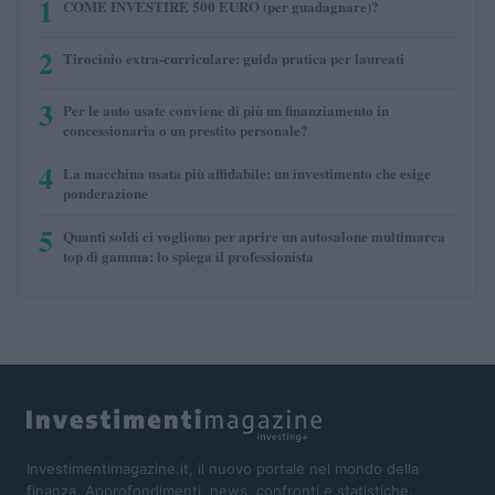
1
COME INVESTIRE 500 EURO (per guadagnare)?
2
Tirocinio extra-curriculare: guida pratica per laureati
3
Per le auto usate conviene di più un finanziamento in
concessionaria o un prestito personale?
4
La macchina usata più affidabile: un investimento che esige
ponderazione
5
Quanti soldi ci vogliono per aprire un autosalone multimarca
top di gamma: lo spiega il professionista
Investimentimagazine.it, il nuovo portale nel mondo della
finanza. Approfondimenti, news, confronti e statistiche.