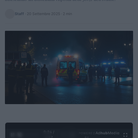
Staff
·
20 Settembre 2025
· 2 min
0:25 /
Ad
hub
Media
POWERED
1
/
4
4:27
BY