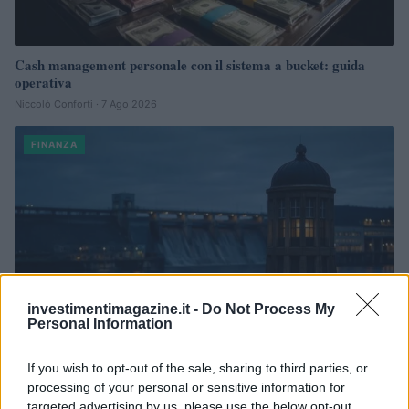
Cash management personale con il sistema a bucket: guida
operativa
Niccolò Conforti · 7 Ago 2026
FINANZA
investimentimagazine.it -
Do Not Process My
Personal Information
If you wish to opt-out of the sale, sharing to third parties, or
processing of your personal or sensitive information for
Dolomiti Energia: utile semestrale a 100 milioni e investimenti
targeted advertising by us, please use the below opt-out