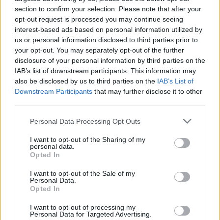
record nelle rinnovabili
section to confirm your selection. Please note that after your
Edoardo Vitali · 7 Ago 2026
opt-out request is processed you may continue seeing
interest-based ads based on personal information utilized by
FINANZA
us or personal information disclosed to third parties prior to
your opt-out. You may separately opt-out of the further
disclosure of your personal information by third parties on the
IAB’s list of downstream participants. This information may
also be disclosed by us to third parties on the
IAB’s List of
Downstream Participants
that may further disclose it to other
third parties.
Please note that this website/app uses one or more Google
Personal Data Processing Opt Outs
services and may gather and store information including but
not limited to your visit or usage behaviour. You may click to
I want to opt-out of the Sharing of my
personal data.
grant or deny consent to Google and its third-party tags to
Opted In
use your data for below specified purposes in below Google
consent section.
Analisi dettagliata delle stime finanziarie e dei risultati di Enel
I want to opt-out of the Sale of my
Personal Data.
nel 2026
Opted In
Edoardo Vitali · 6 Ago 2026
I want to opt-out of processing my
Personal Data for Targeted Advertising.