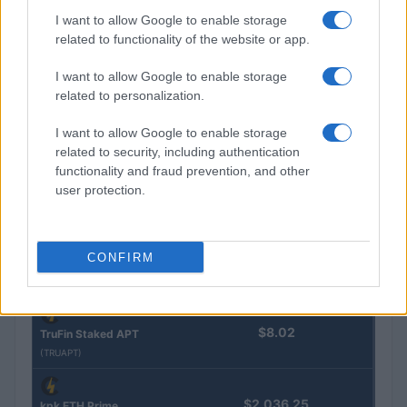
I want to allow Google to enable storage
related to functionality of the website or app.
$16.49
Stride Staked Injective
(STINJ)
I want to allow Google to enable storage
related to personalization.
$3,407.11
Vested XOR
I want to allow Google to enable storage
(VXOR)
related to security, including authentication
functionality and fraud prevention, and other
$0.022
user protection.
JDB
(JDB)
CONFIRM
$0.0085
FibSwap DEX
(FIBO)
$8.02
TruFin Staked APT
(TRUAPT)
$2,036.25
kpk ETH Prime