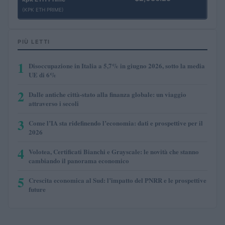
(KPK ETH PRIME)
PIÙ LETTI
1
Disoccupazione in Italia a 5,7% in giugno 2026, sotto la media
UE di 6%
2
Dalle antiche città-stato alla finanza globale: un viaggio
attraverso i secoli
3
Come l’IA sta ridefinendo l’economia: dati e prospettive per il
2026
4
Volotea, Certificati Bianchi e Grayscale: le novità che stanno
cambiando il panorama economico
5
Crescita economica al Sud: l’impatto del PNRR e le prospettive
future