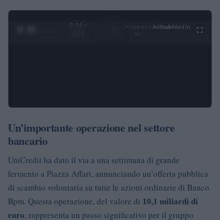
0:29 /
Ad
hub
Media
POWERED
1
/
4
3:19
BY
Un’importante operazione nel settore
bancario
UniCredit ha dato il via a una settimana di grande
fermento a Piazza Affari, annunciando un’offerta pubblica
di scambio volontaria su tutte le azioni ordinarie di Banco
10,1 miliardi di
Bpm. Questa operazione, del valore di
euro
, rappresenta un passo significativo per il gruppo