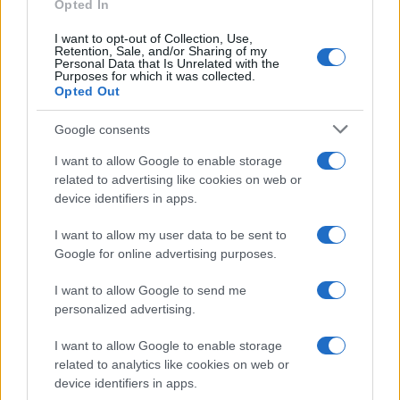
Opted In
QUOTAZIONI CRYPTO
I want to opt-out of Collection, Use,
Retention, Sale, and/or Sharing of my
Personal Data that Is Unrelated with the
Nome
Prezzo
Purposes for which it was collected.
Opted Out
Eureka Bridged PAX
$4,187.30
Google consents
Gold (Terra
(PAXG)
I want to allow Google to enable storage
related to advertising like cookies on web or
device identifiers in apps.
Kinza Babylon Staked
$83,270.00
BTC
I want to allow my user data to be sent to
(KBTC)
Google for online advertising purposes.
Steakhouse EURCV
I want to allow Google to send me
$100,000,000,000,000.00
Morpho Vault
personalized advertising.
(STEAKEURCV)
I want to allow Google to enable storage
related to analytics like cookies on web or
$0.032
Epoch Island
device identifiers in apps.
(EPOCH)