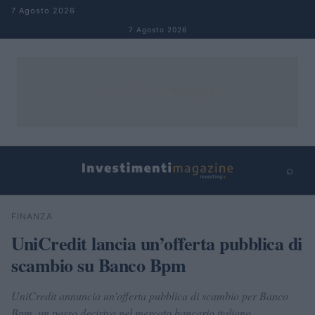
Salta al contenuto
7 Agosto 2026
7 Agosto 2026
⌕
×
⌕
FINANZA
Cerca
UniCredit lancia un’offerta pubblica di
scambio su Banco Bpm
UniCredit annuncia un'offerta pubblica di scambio per Banco
Bpm, un passo decisivo nel mercato bancario italiano.