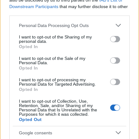
also be disclosed by us to third parties on the
IAB’s List of
Downstream Participants
that may further disclose it to other
third parties.
Please note that this website/app uses one or more Google
Personal Data Processing Opt Outs
services and may gather and store information including but
not limited to your visit or usage behaviour. You may click to
I want to opt-out of the Sharing of my
personal data.
Petrolio in calo: Brent a 88.9 dollari, ribassi diffusi tra le
grant or deny consent to Google and its third-party tags to
Opted In
materie prime
use your data for below specified purposes in below Google
Andrea Innocenti · 6 Ago 2026
consent section.
I want to opt-out of the Sale of my
Personal Data.
Opted In
NEWS
I want to opt-out of processing my
Personal Data for Targeted Advertising.
Opted In
I want to opt-out of Collection, Use,
Retention, Sale, and/or Sharing of my
Personal Data that Is Unrelated with the
Purposes for which it was collected.
Opted Out
Google consents