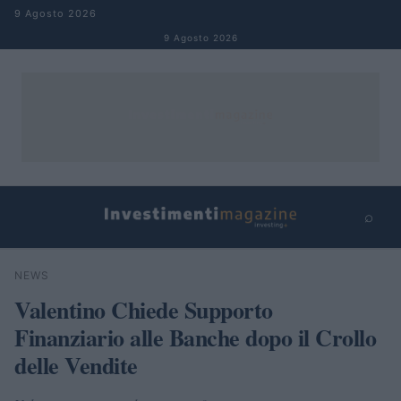
Salta al contenuto
9 Agosto 2026
9 Agosto 2026
⌕
×
⌕
NEWS
Cerca
Valentino Chiede Supporto
Finanziario alle Banche dopo il Crollo
delle Vendite