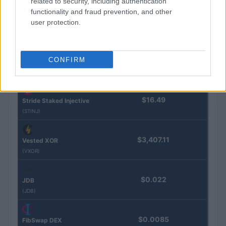
related to security, including authentication
functionality and fraud prevention, and other
Steakhouse EURCV
$100,000,000,000,000.00
Morpho Vault
user protection.
(STEAKEURCV)
$0.032
CONFIRM
Epoch Island
(EPOCH)
$16.49
Stride Staked Injective
(STINJ)
$3,407.11
Vested XOR
(VXOR)
$0.022
JDB
(JDB)
$0.0085
FibSwap DEX