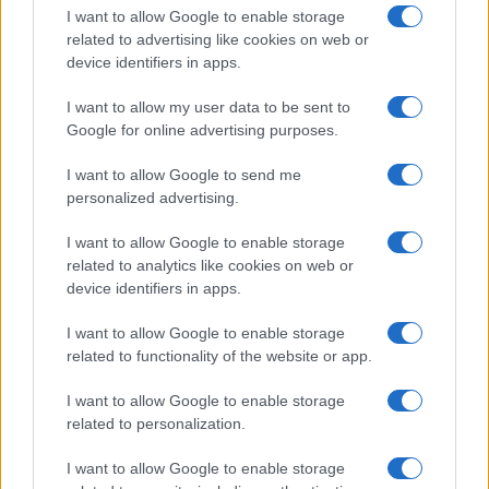
I want to allow Google to enable storage
related to advertising like cookies on web or
Petrolio in calo: Brent a 91,82$, ribassi a due cifre per greggio
device identifiers in apps.
e oro
Andrea Innocenti · 5 Ago 2026
I want to allow my user data to be sent to
Google for online advertising purposes.
I want to allow Google to send me
QUOTAZIONI CRYPTO
personalized advertising.
I want to allow Google to enable storage
Nome
Prezzo
related to analytics like cookies on web or
device identifiers in apps.
Eureka Bridged PAX
$4,187.30
Gold (Terra
I want to allow Google to enable storage
(PAXG)
related to functionality of the website or app.
I want to allow Google to enable storage
Kinza Babylon Staked
$83,270.00
related to personalization.
BTC
(KBTC)
I want to allow Google to enable storage