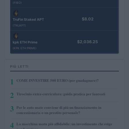
(FIBO)
$8.02
TruFin Staked APT
(TRUAPT)
$2,036.25
kpk ETH Prime
(KPK ETH PRIME)
PIÙ LETTI
1
COME INVESTIRE 500 EURO (per guadagnare)?
2
Tirocinio extra-curriculare: guida pratica per laureati
3
Per le auto usate conviene di più un finanziamento in
concessionaria o un prestito personale?
4
La macchina usata più affidabile: un investimento che esige
ponderazione