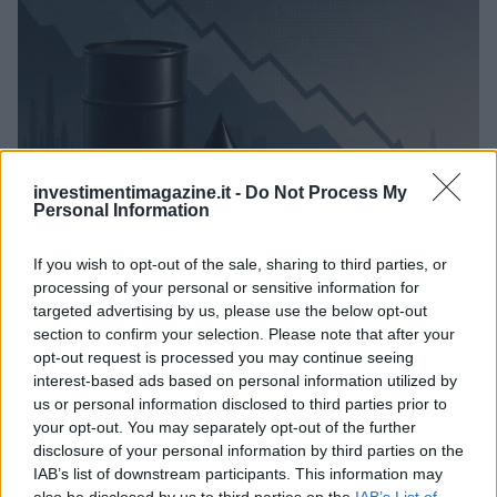
investimentimagazine.it -
Do Not Process My
Personal Information
Petrolio in calo, Brent a 88.9 USD dopo un ribasso del 8.3%
If you wish to opt-out of the sale, sharing to third parties, or
processing of your personal or sensitive information for
Andrea Innocenti · 7 Ago 2026
targeted advertising by us, please use the below opt-out
section to confirm your selection. Please note that after your
NEWS
opt-out request is processed you may continue seeing
interest-based ads based on personal information utilized by
us or personal information disclosed to third parties prior to
your opt-out. You may separately opt-out of the further
disclosure of your personal information by third parties on the
IAB’s list of downstream participants. This information may