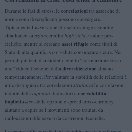
correlazioni
Durante le fasi di stress, le
tra asset che di
norma sono diversificanti possono convergere.
Tipicamente l’avversione al rischio spinge a vendite
simultanee su
azioni
credito
high yield
e valute pro-
asset rifugio
cicliche, mentre si cercano
come titoli di
Stato di alta qualità,
oro
o valute considerate sicure. Nei
periodi più tesi, il cosiddetto effetto “correlazione verso
diversificazione
uno” riduce i benefici della
almeno
temporaneamente. Per valutare la stabilità delle relazioni è
utile distinguere tra correlazioni
strutturali
e correlazioni
volatilità
indotte dalla
liquidità
. Indicatori come
implicita
skew
delle opzioni e spread cross-currency
aiutano a capire se i movimenti sono trainati da
riallocazioni difensive o da costrizioni tecniche.
La mappa delle correlazioni dovrebbe essere aggiornata