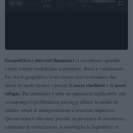
0:30 /
Ad
hub
Media
POWERED
1
/
4
3:09
BY
Geopolitica
mercati finanziari
e
si incontrano quando
eventi esterni modificano aspettative, flussi e valutazioni.
Un
shock geopolitico
è un evento non economico che
asset rischiosi
asset
altera in modo brusco i prezzi di
e di
rifugio
. Per orientarsi è utile un approccio replicabile che
scomponga il problema in passaggi chiari, in modo da
ridurre errori di interpretazione e reazioni impulsive.
Questo tema è rilevante perché, in presenza di incertezza,
cambiano le correlazioni, si assottiglia la liquidità e si