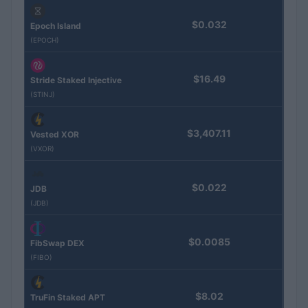
$0.032
Epoch Island
(EPOCH)
$16.49
Stride Staked Injective
(STINJ)
$3,407.11
Vested XOR
(VXOR)
$0.022
JDB
(JDB)
$0.0085
FibSwap DEX
(FIBO)
$8.02
TruFin Staked APT