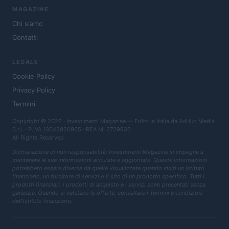
MAGAZINE
Chi siamo
Contatti
LEGALE
Cookie Policy
Privacy Policy
Termini
Copyright © 2026 · Investimenti Magazine — Edito in Italia da
AdHub Media
S.r.l.
· P.IVA 13542920965 · REA MI 2729933
All Rights Reserved
Dichiarazione di non responsabilità: Investimenti Magazine si impegna a
mantenere le sue informazioni accurate e aggiornate. Queste informazioni
potrebbero essere diverse da quelle visualizzate quando visiti un istituto
finanziario, un fornitore di servizi o il sito di un prodotto specifico. Tutti i
prodotti finanziari, i prodotti di acquisto e i servizi sono presentati senza
garanzia. Quando si valutano le offerte, consultare i Termini e condizioni
dell'istituto finanziario.