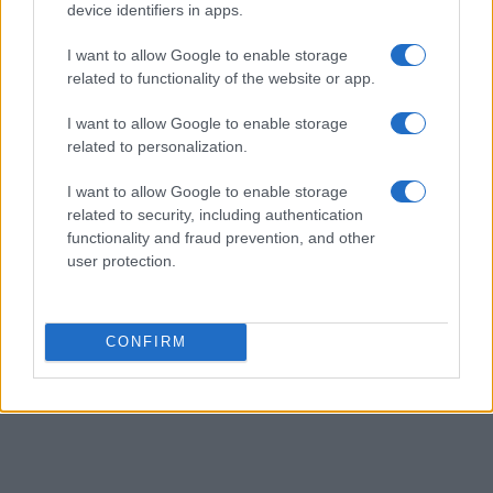
device identifiers in apps.
AUTORE
Francesca Galli
I want to allow Google to enable storage
related to functionality of the website or app.
Francesca Galli, fiorentina con formazione
bancaria, prese la decisione di cambiare
I want to allow Google to enable storage
carriera dopo un convegno a Palazzo Vecchio:
related to personalization.
oggi cura analisi di mercati e colonne su
risparmio e investimenti. In redazione propone
I want to allow Google to enable storage
linee editoriali attente alla trasparenza e
related to security, including authentication
conserva l'agenda del primo impiego in banca.
functionality and fraud prevention, and other
user protection.
CONFIRM