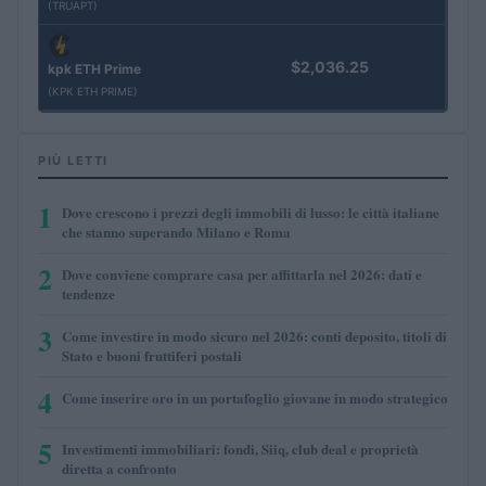
(TRUAPT)
$2,036.25
kpk ETH Prime
(KPK ETH PRIME)
PIÙ LETTI
1
Dove crescono i prezzi degli immobili di lusso: le città italiane
che stanno superando Milano e Roma
2
Dove conviene comprare casa per affittarla nel 2026: dati e
tendenze
3
Come investire in modo sicuro nel 2026: conti deposito, titoli di
Stato e buoni fruttiferi postali
4
Come inserire oro in un portafoglio giovane in modo strategico
5
Investimenti immobiliari: fondi, Siiq, club deal e proprietà
diretta a confronto