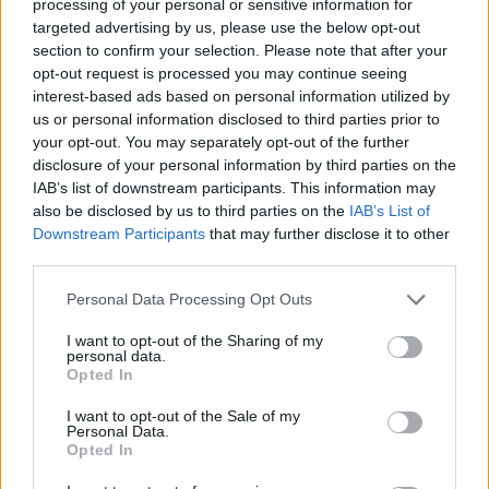
processing of your personal or sensitive information for
istituzionali. La disciplina nell’aggiornare le ipotesi alla
targeted advertising by us, please use the below opt-out
section to confirm your selection. Please note that after your
luce dei dati evita derive narrative e favorisce decisioni
opt-out request is processed you may continue seeing
ancorate ai
fondamentali
.
interest-based ads based on personal information utilized by
us or personal information disclosed to third parties prior to
Dalla diagnosi all’azione: checklist operativa
your opt-out. You may separately opt-out of the further
disclosure of your personal information by third parties on the
Per rendere operativo il framework, può essere utile una
IAB’s list of downstream participants. This information may
also be disclosed by us to third parties on the
IAB’s List of
breve checklist: 1) classificare lo shock (offerta, domanda,
Downstream Participants
that may further disclose it to other
finanziario, istituzionale); 2) elencare i canali dominanti
third parties.
(costi, margini, catena, regolazione); 3) mappare
Please note that this website/app uses one or more Google
Personal Data Processing Opt Outs
correlazioni e segnali di liquidità (volumi, spread, skew);
services and may gather and store information including but
4) stimare i premi per il rischio cross-asset e individuare
not limited to your visit or usage behaviour. You may click to
I want to opt-out of the Sharing of my
personal data.
grant or deny consent to Google and its third-party tags to
disallineamenti; 5) definire livelli di invalidazione
Opted In
use your data for below specified purposes in below Google
dell’ipotesi e tempi di revisione. L’obiettivo non è
consent section.
I want to opt-out of the Sale of my
prevedere l’evento, ma misurare in modo disciplinato la
Personal Data.
Opted In
risposta del portafoglio, riducendo gli errori di tempismo e