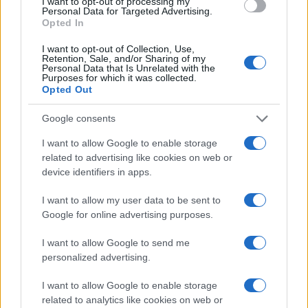
gli eccessi di rotazione.
I want to opt-out of processing my
Personal Data for Targeted Advertising.
Opted In
Piano a segnali per l’asset allocation
I want to opt-out of Collection, Use,
piano a segnali
Un’estensione pratica è predisporre un
che
Retention, Sale, and/or Sharing of my
Personal Data that Is Unrelated with the
definisce in anticipo cosa fare quando la volatilità passa da
Purposes for which it was collected.
Opted Out
bassa a media a elevata. In genere, soglie oggettive (su
volatilità implicita
spread o profondità) attivano micro-
Google consents
aggiustamenti progressivi: contenere leva e rischio di
I want to allow Google to enable storage
concentrazione, aumentare protezioni a costo misurato,
related to advertising like cookies on web or
device identifiers in apps.
calibrare la liquidità tattica. L’obiettivo non è prevedere il
prossimo evento, ma mantenere una struttura capace di
I want to allow my user data to be sent to
assorbirlo, con segnali chiari, limiti codificati e attenzione
Google for online advertising purposes.
ai costi. Così il rischio geopolitico diventa una variabile
I want to allow Google to send me
gestibile all’interno di un portafoglio coerente con i
personalized advertising.
vincoli e gli obiettivi dell’investitore.
I want to allow Google to enable storage
related to analytics like cookies on web or