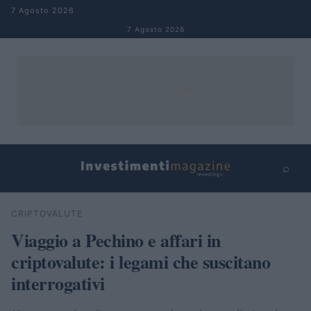
Salta al contenuto
7 Agosto 2026
7 Agosto 2026
⌕
×
⌕
CRIPTOVALUTE
Cerca
Viaggio a Pechino e affari in
criptovalute: i legami che suscitano
interrogativi