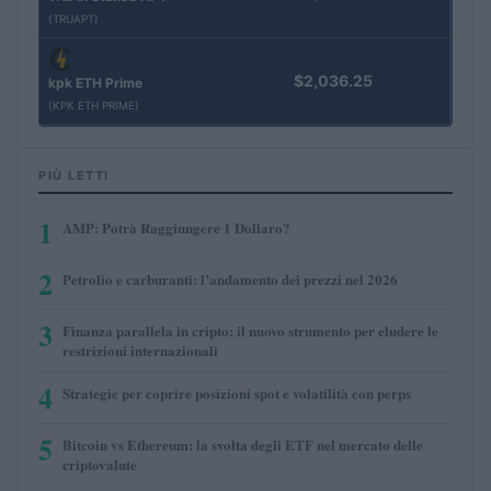
(TRUAPT)
$2,036.25
kpk ETH Prime
(KPK ETH PRIME)
PIÙ LETTI
1
AMP: Potrà Raggiungere 1 Dollaro?
2
Petrolio e carburanti: l’andamento dei prezzi nel 2026
3
Finanza parallela in cripto: il nuovo strumento per eludere le
restrizioni internazionali
4
Strategie per coprire posizioni spot e volatilità con perps
5
Bitcoin vs Ethereum: la svolta degli ETF nel mercato delle
criptovalute