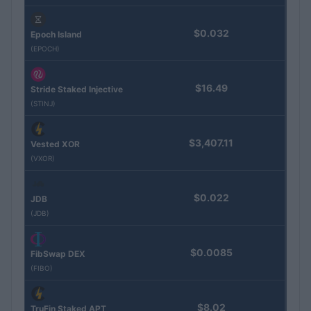
$0.032
Epoch Island
(EPOCH)
$16.49
Stride Staked Injective
(STINJ)
$3,407.11
Vested XOR
(VXOR)
$0.022
JDB
(JDB)
$0.0085
FibSwap DEX
(FIBO)
$8.02
TruFin Staked APT