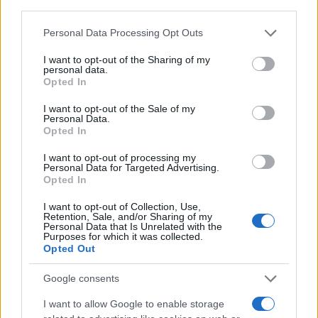
third parties.
Please note that this website/app uses one or more Google
Personal Data Processing Opt Outs
services and may gather and store information including but
not limited to your visit or usage behaviour. You may click to
I want to opt-out of the Sharing of my
personal data.
grant or deny consent to Google and its third-party tags to
Opted In
use your data for below specified purposes in below Google
consent section.
I want to opt-out of the Sale of my
Personal Data.
Giuseppe Conte in commissione Covid: le rivelazioni su
Opted In
mascherine e finanziamenti
I want to opt-out of processing my
Francesca Galli · 7 Ago 2026
Personal Data for Targeted Advertising.
Opted In
CRIPTOVALUTE
I want to opt-out of Collection, Use,
Retention, Sale, and/or Sharing of my
Personal Data that Is Unrelated with the
Purposes for which it was collected.
Opted Out
Google consents
I want to allow Google to enable storage