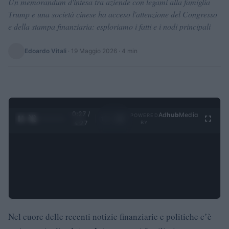
Un memorandum d'intesa tra aziende con legami alla famiglia
Trump e una società cinese ha acceso l'attenzione del Congresso
e della stampa finanziaria: esploriamo i fatti e i nodi principali
Edoardo Vitali
·
19 Maggio 2026
· 4 min
0:28 /
Ad
hub
Media
POWERED
1
/
4
4:27
BY
Nel cuore delle recenti notizie finanziarie e politiche c’è