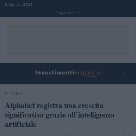
Salta al contenuto
6 Agosto 2026
6 Agosto 2026
⌕
×
⌕
FINANZA
Cerca
Alphabet registra una crescita
significativa grazie all’intelligenza
artificiale