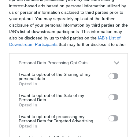
interest-based ads based on personal information utilized by
us or personal information disclosed to third parties prior to
your opt-out. You may separately opt-out of the further
disclosure of your personal information by third parties on the
IAB’s list of downstream participants. This information may
also be disclosed by us to third parties on the
IAB’s List of
Downstream Participants
that may further disclose it to other
third parties.
Please note that this website/app uses one or more Google
Personal Data Processing Opt Outs
services and may gather and store information including but
not limited to your visit or usage behaviour. You may click to
I want to opt-out of the Sharing of my
personal data.
grant or deny consent to Google and its third-party tags to
Corso di laurea triennale in Economia e Finanza: sbocchi
Opted In
use your data for below specified purposes in below Google
professionali e obiettivi formativi
consent section.
I want to opt-out of the Sale of my
Francesca Galli · 5 Ago 2026
Personal Data.
Opted In
I want to opt-out of processing my
Personal Data for Targeted Advertising.
QUOTAZIONI CRYPTO
Opted In
Nome
Prezzo