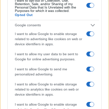
I want to opt-out of Collection, Use,
Retention, Sale, and/or Sharing of my
Personal Data that Is Unrelated with the
Purposes for which it was collected.
Eureka Bridged PAX
$4,187.30
Opted Out
Gold (Terra
(PAXG)
Google consents
I want to allow Google to enable storage
Kinza Babylon Staked
$83,270.00
related to advertising like cookies on web or
BTC
device identifiers in apps.
(KBTC)
I want to allow my user data to be sent to
Steakhouse EURCV
Google for online advertising purposes.
$100,000,000,000,000.00
Morpho Vault
(STEAKEURCV)
I want to allow Google to send me
personalized advertising.
$0.032
Epoch Island
I want to allow Google to enable storage
(EPOCH)
related to analytics like cookies on web or
device identifiers in apps.
$16.49
Stride Staked Injective
I want to allow Google to enable storage
(STINJ)