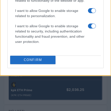
related to functionality of the website or app.
I want to allow Google to enable storage
$3,407.11
Vested XOR
related to personalization.
(VXOR)
I want to allow Google to enable storage
$0.022
related to security, including authentication
JDB
functionality and fraud prevention, and other
(JDB)
user protection.
$0.0085
FibSwap DEX
(FIBO)
CONFIRM
$8.02
TruFin Staked APT
(TRUAPT)
$2,036.25
kpk ETH Prime
(KPK ETH PRIME)
PIÙ LETTI