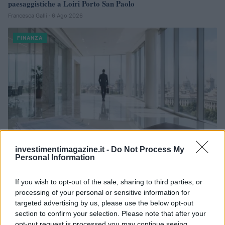
paesaggistiche a Loiri Porto San Paolo
Francesca Galli · 6 Ago 2026
FINANZA
investimentimagazine.it -
Do Not Process My
Personal Information
Novità fiscali 2026: Irpef, concordato preventivo e fringe
If you wish to opt-out of the sale, sharing to third parties, or
benefit
processing of your personal or sensitive information for
Edoardo Vitali · 5 Ago 2026
targeted advertising by us, please use the below opt-out
section to confirm your selection. Please note that after your
FINANZA
opt-out request is processed you may continue seeing