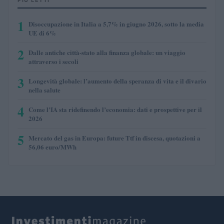
1
Disoccupazione in Italia a 5,7% in giugno 2026, sotto la media
UE di 6%
2
Dalle antiche città-stato alla finanza globale: un viaggio
attraverso i secoli
3
Longevità globale: l’aumento della speranza di vita e il divario
nella salute
4
Come l’IA sta ridefinendo l’economia: dati e prospettive per il
2026
5
Mercato del gas in Europa: future Ttf in discesa, quotazioni a
56,06 euro/MWh