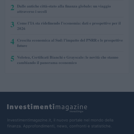
2
Dalle antiche città-stato alla finanza globale: un viaggio
attraverso i secoli
3
Come l’IA sta ridefinendo l’economia: dati e prospettive per il
2026
4
Crescita economica al Sud: l’impatto del PNRR e le prospettive
future
5
Volotea, Certificati Bianchi e Grayscale: le novità che stanno
cambiando il panorama economico
Investimentimagazine.it, il nuovo portale nel mondo della
finanza. Approfondimenti, news, confronti e statistiche.