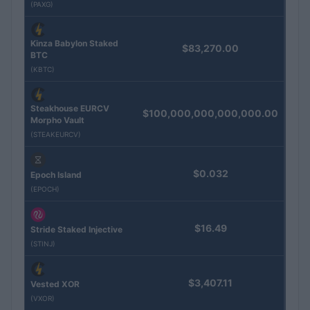
(PAXG)
Kinza Babylon Staked
$83,270.00
BTC
(KBTC)
Steakhouse EURCV
$100,000,000,000,000.00
Morpho Vault
(STEAKEURCV)
$0.032
Epoch Island
(EPOCH)
$16.49
Stride Staked Injective
(STINJ)
$3,407.11
Vested XOR
(VXOR)