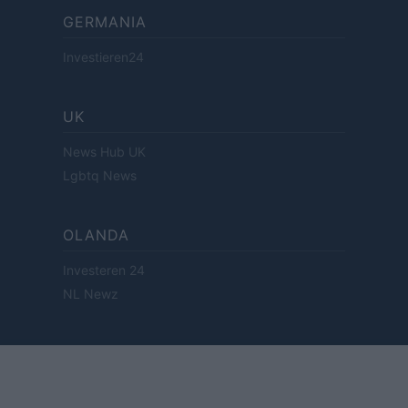
GERMANIA
Investieren24
UK
News Hub UK
Lgbtq News
OLANDA
Investeren 24
NL Newz