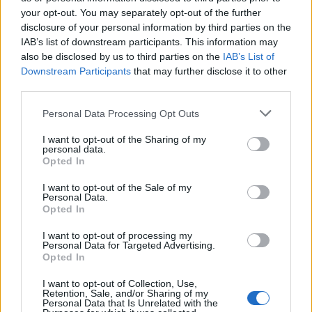
Continua a leggere
your opt-out. You may separately opt-out of the further
disclosure of your personal information by third parties on the
IAB’s list of downstream participants. This information may
FINANZA
also be disclosed by us to third parties on the
IAB’s List of
Downstream Participants
that may further disclose it to other
third parties.
Please note that this website/app uses one or more Google
Personal Data Processing Opt Outs
services and may gather and store information including but
not limited to your visit or usage behaviour. You may click to
I want to opt-out of the Sharing of my
personal data.
grant or deny consent to Google and its third-party tags to
Opted In
use your data for below specified purposes in below Google
consent section.
I want to opt-out of the Sale of my
Personal Data.
Opted In
I want to opt-out of processing my
Analisi dettagliata delle stime finanziarie e dei risultati di Enel
Personal Data for Targeted Advertising.
nel 2026
Opted In
Edoardo Vitali · 6 Ago 2026
I want to opt-out of Collection, Use,
Retention, Sale, and/or Sharing of my
Personal Data that Is Unrelated with the
FINANZA