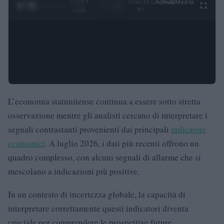
0:29 /
Ad
hub
Media
POWERED
1
/
4
3:55
BY
L’economia statunitense continua a essere sotto stretta
osservazione mentre gli analisti cercano di interpretare i
segnali contrastanti provenienti dai principali
indicatori
economici
. A luglio 2026, i dati più recenti offrono un
quadro complesso, con alcuni segnali di allarme che si
mescolano a indicazioni più positive.
In un contesto di incertezza globale, la capacità di
interpretare correttamente questi indicatori diventa
cruciale per comprendere le prospettive future