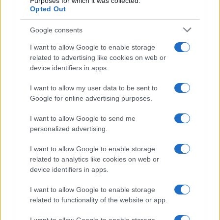
Purposes for which it was collected.
Opted Out
Google consents
I want to allow Google to enable storage
related to advertising like cookies on web or
device identifiers in apps.
I want to allow my user data to be sent to
Google for online advertising purposes.
I want to allow Google to send me
personalized advertising.
Villa Joy sequestrata: le violazioni urbanistiche e
paesaggistiche a Loiri Porto San Paolo
I want to allow Google to enable storage
Francesca Galli · 6 Ago 2026
related to analytics like cookies on web or
device identifiers in apps.
FINANZA
I want to allow Google to enable storage
related to functionality of the website or app.