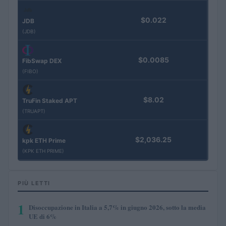
$0.022
JDB
(JDB)
$0.0085
FibSwap DEX
(FIBO)
$8.02
TruFin Staked APT
(TRUAPT)
$2,036.25
kpk ETH Prime
(KPK ETH PRIME)
PIÙ LETTI
1
Disoccupazione in Italia a 5,7% in giugno 2026, sotto la media
UE di 6%