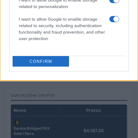
I want to allow Google to enable storage
related to personalization.
I want to allow Google to enable storage
related to security, including authentication
functionality and fraud prevention, and other
user protection.
Novità fiscali 2026: Irpef, concordato preventivo e fringe
CONFIRM
benefit
Edoardo Vitali · 5 Ago 2026
QUOTAZIONI CRYPTO
Nome
Prezzo
Eureka Bridged PAX
$4,187.30
Gold (Terra