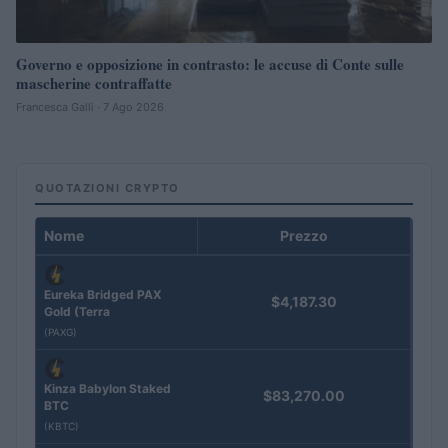
Governo e opposizione in contrasto: le accuse di Conte sulle
mascherine contraffatte
Francesca Galli · 7 Ago 2026
QUOTAZIONI CRYPTO
Nome
Prezzo
Eureka Bridged PAX
$4,187.30
Gold (Terra
(PAXG)
Kinza Babylon Staked
$83,270.00
BTC
(KBTC)