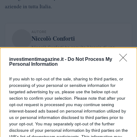
aziende in tutta Italia.
AUTORE
Niccolò Conforti
Niccolò Conforti ha seguito il lancio di una
startup napoletana in un incontro al Centro
investimentimagazine.it -
Do Not Process My
Direzionale, sostenendo una linea editoriale
Personal Information
pro-innovazione nel settore fintech. Analista
fintech, porta un dettaglio biografico:
If you wish to opt-out of the sale, sharing to third parties, or
mantiene un registro delle prime pitch a cui ha
processing of your personal or sensitive information for
assistito a Napoli.
targeted advertising by us, please use the below opt-out
section to confirm your selection. Please note that after your
opt-out request is processed you may continue seeing
interest-based ads based on personal information utilized by
us or personal information disclosed to third parties prior to
your opt-out. You may separately opt-out of the further
disclosure of your personal information by third parties on the
IAB’s list of downstream participants. This information may