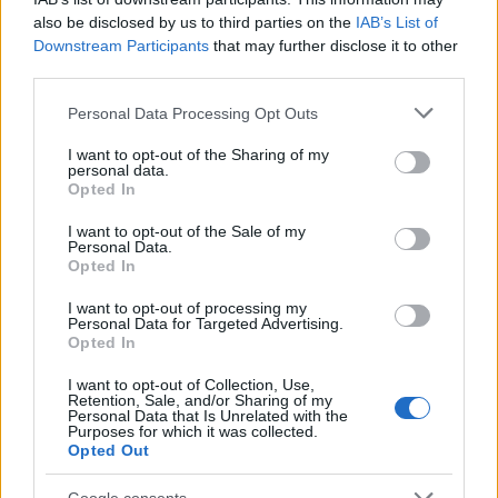
also be disclosed by us to third parties on the
IAB’s List of
Downstream Participants
that may further disclose it to other
third parties.
Please note that this website/app uses one or more Google
Personal Data Processing Opt Outs
services and may gather and store information including but
not limited to your visit or usage behaviour. You may click to
I want to opt-out of the Sharing of my
personal data.
grant or deny consent to Google and its third-party tags to
Opted In
use your data for below specified purposes in below Google
consent section.
I want to opt-out of the Sale of my
Personal Data.
Opted In
I want to opt-out of processing my
Personal Data for Targeted Advertising.
Opted In
Continua a leggere
I want to opt-out of Collection, Use,
Retention, Sale, and/or Sharing of my
Personal Data that Is Unrelated with the
Purposes for which it was collected.
FINANZA
Opted Out
Google consents