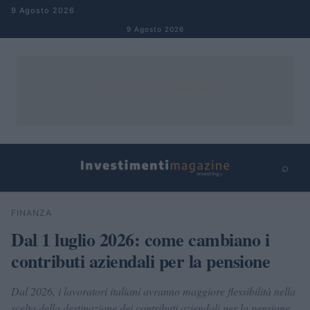
Salta al contenuto
9 Agosto 2026
9 Agosto 2026
⌕
×
⌕
FINANZA
Cerca
Dal 1 luglio 2026: come cambiano i
contributi aziendali per la pensione
Dal 2026, i lavoratori italiani avranno maggiore flessibilità nella
scelta della destinazione dei contributi aziendali per la pensione