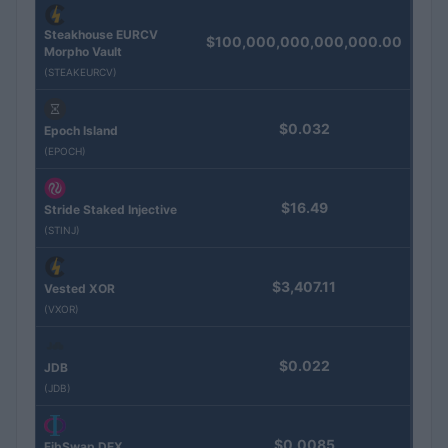
Steakhouse EURCV
$100,000,000,000,000.00
Morpho Vault
(STEAKEURCV)
$0.032
Epoch Island
(EPOCH)
$16.49
Stride Staked Injective
(STINJ)
$3,407.11
Vested XOR
(VXOR)
$0.022
JDB
(JDB)
$0.0085
FibSwap DEX