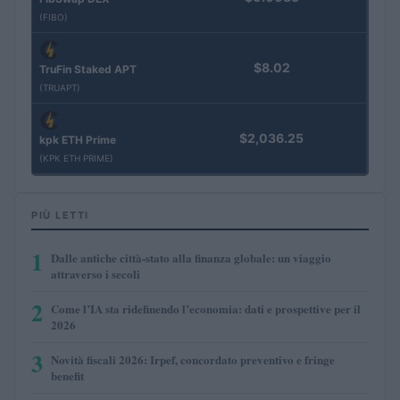
(FIBO)
$8.02
TruFin Staked APT
(TRUAPT)
$2,036.25
kpk ETH Prime
(KPK ETH PRIME)
PIÙ LETTI
1
Dalle antiche città-stato alla finanza globale: un viaggio
attraverso i secoli
2
Come l’IA sta ridefinendo l’economia: dati e prospettive per il
2026
3
Novità fiscali 2026: Irpef, concordato preventivo e fringe
benefit