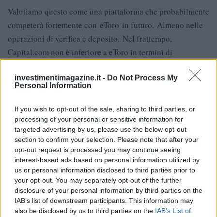
Valutiamo questo come una piattaforma che probabilmente
competerà fortemente con eToro in futuro.
Almeno nelle
operazioni di verifica e deposito.
Nel frattempo,
Capital.com non è inferiore a eToro in termini di
reputazione e numero di prodotti.
investimentimagazine.it -
Do Not Process My
Personal Information
AUTORE
If you wish to opt-out of the sale, sharing to third parties, or
Giorgia Stromeo
processing of your personal or sensitive information for
targeted advertising by us, please use the below opt-out
section to confirm your selection. Please note that after your
opt-out request is processed you may continue seeing
interest-based ads based on personal information utilized by
us or personal information disclosed to third parties prior to
your opt-out. You may separately opt-out of the further
disclosure of your personal information by third parties on the
IAB’s list of downstream participants. This information may
also be disclosed by us to third parties on the
IAB’s List of