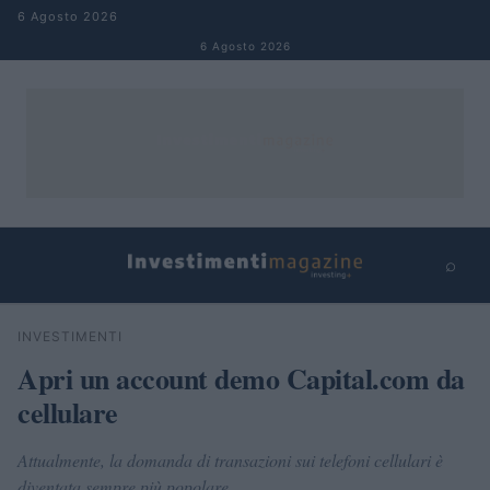
Salta al contenuto
6 Agosto 2026
6 Agosto 2026
⌕
×
⌕
INVESTIMENTI
Cerca
Apri un account demo Capital.com da
cellulare
Attualmente, la domanda di transazioni sui telefoni cellulari è
diventata sempre più popolare.