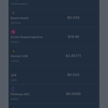
(STEAKEURCV)
$0.032
Epoch Island
(EPOCH)
$16.49
Stride Staked Injective
(STINJ)
$3,407.11
Vested XOR
(VXOR)
$0.022
JDB
(JDB)
$0.0085
FibSwap DEX
(FIBO)