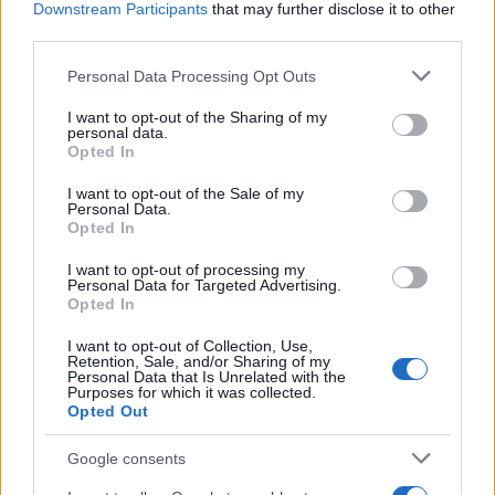
Downstream Participants
that may further disclose it to other
third parties.
Please note that this website/app uses one or more Google
Personal Data Processing Opt Outs
services and may gather and store information including but
not limited to your visit or usage behaviour. You may click to
I want to opt-out of the Sharing of my
personal data.
grant or deny consent to Google and its third-party tags to
Opted In
use your data for below specified purposes in below Google
consent section.
I want to opt-out of the Sale of my
Personal Data.
Opted In
I want to opt-out of processing my
Personal Data for Targeted Advertising.
Opted In
Continua a leggere
I want to opt-out of Collection, Use,
Retention, Sale, and/or Sharing of my
Personal Data that Is Unrelated with the
Purposes for which it was collected.
INVESTIMENTI
Opted Out
Google consents