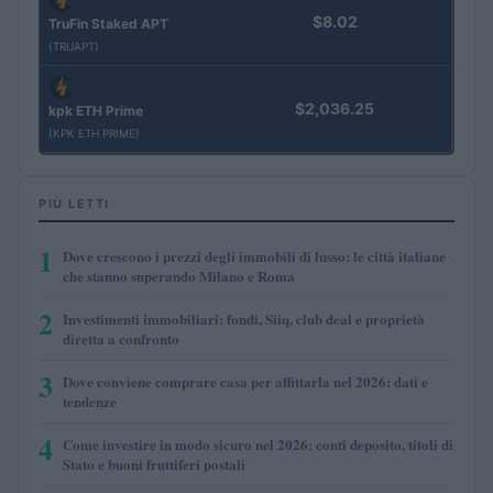
$8.02
TruFin Staked APT
(TRUAPT)
$2,036.25
kpk ETH Prime
(KPK ETH PRIME)
PIÙ LETTI
1
Dove crescono i prezzi degli immobili di lusso: le città italiane
che stanno superando Milano e Roma
2
Investimenti immobiliari: fondi, Siiq, club deal e proprietà
diretta a confronto
3
Dove conviene comprare casa per affittarla nel 2026: dati e
tendenze
4
Come investire in modo sicuro nel 2026: conti deposito, titoli di
Stato e buoni fruttiferi postali