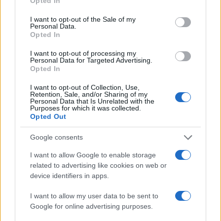
Opted In
use your data for below specified purposes in below Google
consent section.
I want to opt-out of the Sale of my
Personal Data.
Opted In
I want to opt-out of processing my
Personal Data for Targeted Advertising.
Opted In
I want to opt-out of Collection, Use,
Retention, Sale, and/or Sharing of my
Personal Data that Is Unrelated with the
Purposes for which it was collected.
Novità fiscali 2026: cosa cambia con i nuovi decreti del Governo
Opted Out
Andrea Innocenti · 4 Ago 2026
Google consents
I want to allow Google to enable storage
QUOTAZIONI CRYPTO
related to advertising like cookies on web or
device identifiers in apps.
Nome
Prezzo
I want to allow my user data to be sent to
Google for online advertising purposes.
Eureka Bridged PAX
$4,187.30