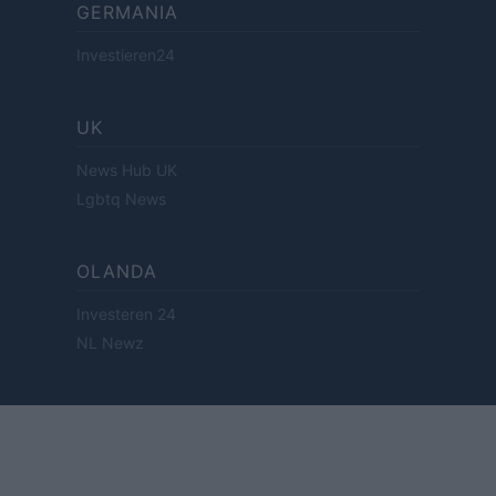
GERMANIA
Investieren24
UK
News Hub UK
Lgbtq News
OLANDA
Investeren 24
NL Newz