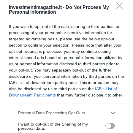
Andrea Innocenti · 8 Ago 2026
investimentimagazine.it -
Do Not Process My
Personal Information
FISCO
If you wish to opt-out of the sale, sharing to third parties, or
processing of your personal or sensitive information for
targeted advertising by us, please use the below opt-out
section to confirm your selection. Please note that after your
opt-out request is processed you may continue seeing
interest-based ads based on personal information utilized by
us or personal information disclosed to third parties prior to
your opt-out. You may separately opt-out of the further
disclosure of your personal information by third parties on the
IAB’s list of downstream participants. This information may
also be disclosed by us to third parties on the
IAB’s List of
Downstream Participants
that may further disclose it to other
Cassetto fiscale: come scaricare CU, F24 e deleghe senza errori
third parties.
Francesca Galli · 8 Ago 2026
Please note that this website/app uses one or more Google
Personal Data Processing Opt Outs
FISCO
services and may gather and store information including but
not limited to your visit or usage behaviour. You may click to
I want to opt-out of the Sharing of my
personal data.
grant or deny consent to Google and its third-party tags to