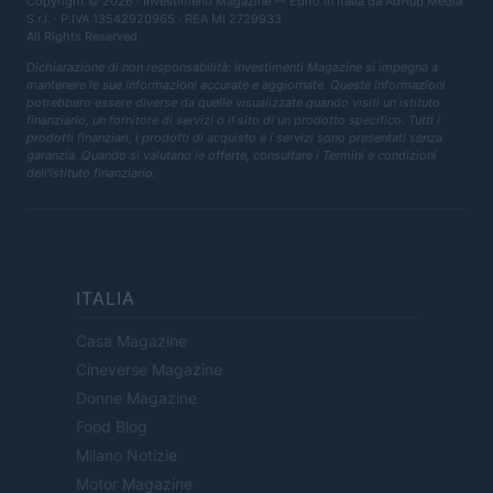
Copyright © 2026 · Investimenti Magazine — Edito in Italia da
AdHub Media
S.r.l.
· P.IVA 13542920965 · REA MI 2729933
All Rights Reserved
Dichiarazione di non responsabilità: Investimenti Magazine si impegna a
mantenere le sue informazioni accurate e aggiornate. Queste informazioni
potrebbero essere diverse da quelle visualizzate quando visiti un istituto
finanziario, un fornitore di servizi o il sito di un prodotto specifico. Tutti i
prodotti finanziari, i prodotti di acquisto e i servizi sono presentati senza
garanzia. Quando si valutano le offerte, consultare i Termini e condizioni
dell'istituto finanziario.
ITALIA
Casa Magazine
Cineverse Magazine
Donne Magazine
Food Blog
Milano Notizie
Motor Magazine