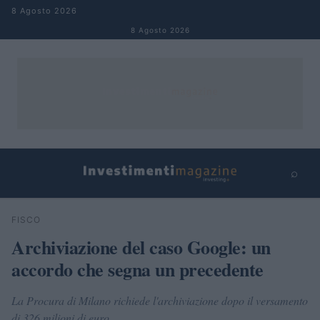
Salta al contenuto
8 Agosto 2026
8 Agosto 2026
⌕
×
⌕
FISCO
Cerca
Archiviazione del caso Google: un
accordo che segna un precedente
La Procura di Milano richiede l'archiviazione dopo il versamento
di 326 milioni di euro.