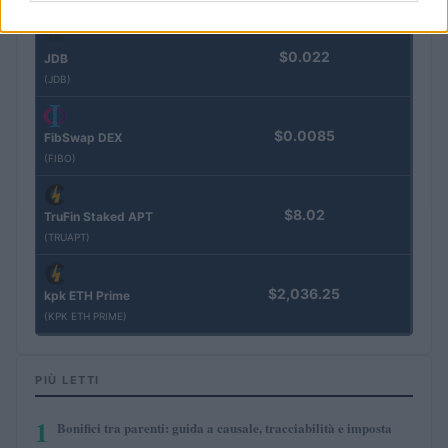
$0.022
JDB
(JDB)
$0.0085
FibSwap DEX
(FIBO)
$8.02
TruFin Staked APT
(TRUAPT)
$2,036.25
kpk ETH Prime
(KPK ETH PRIME)
PIÙ LETTI
1
Bonifici tra parenti: guida a causale, tracciabilità e imposta