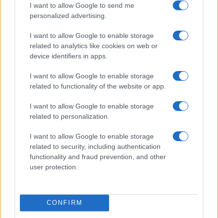
Gold (Terra
I want to allow Google to send me
(PAXG)
personalized advertising.
I want to allow Google to enable storage
Kinza Babylon Staked
$83,270.00
related to analytics like cookies on web or
BTC
device identifiers in apps.
(KBTC)
I want to allow Google to enable storage
Steakhouse EURCV
related to functionality of the website or app.
$100,000,000,000,000.00
Morpho Vault
(STEAKEURCV)
I want to allow Google to enable storage
related to personalization.
$0.032
Epoch Island
I want to allow Google to enable storage
(EPOCH)
related to security, including authentication
functionality and fraud prevention, and other
user protection.
$16.49
Stride Staked Injective
(STINJ)
CONFIRM
$3,407.11
Vested XOR
(VXOR)