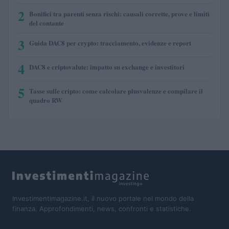
2
Bonifici tra parenti senza rischi: causali corrette, prove e limiti
del contante
3
Guida DAC8 per crypto: tracciamento, evidenze e report
4
DAC8 e criptovalute: impatto su exchange e investitori
5
Tasse sulle cripto: come calcolare plusvalenze e compilare il
quadro RW
Investimentimagazine.it, il nuovo portale nel mondo della
finanza. Approfondimenti, news, confronti e statistiche.