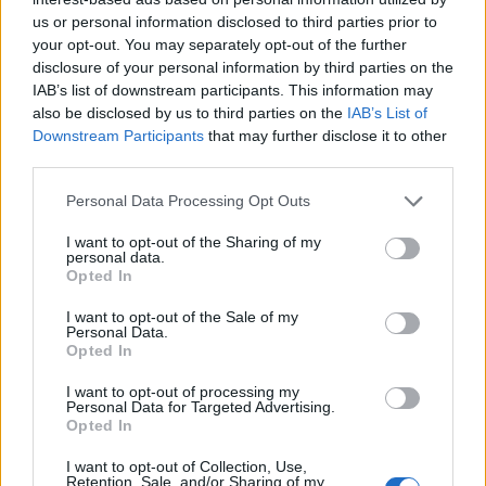
Redazione Investimenti Magazine · 29 Dic 2025
us or personal information disclosed to third parties prior to
your opt-out. You may separately opt-out of the further
FINANZIAMENTI
disclosure of your personal information by third parties on the
IAB’s list of downstream participants. This information may
also be disclosed by us to third parties on the
IAB’s List of
Downstream Participants
that may further disclose it to other
third parties.
Please note that this website/app uses one or more Google
Personal Data Processing Opt Outs
services and may gather and store information including but
not limited to your visit or usage behaviour. You may click to
I want to opt-out of the Sharing of my
personal data.
grant or deny consent to Google and its third-party tags to
Opted In
use your data for below specified purposes in below Google
Conto corrente online: come funziona davvero e
consent section.
I want to opt-out of the Sale of my
Personal Data.
perché conviene
Opted In
In un panorama finanziario in continua evoluzione, il conto corrente
online si è affermato come una delle soluzioni più pratiche e diffuse…
I want to opt-out of processing my
Personal Data for Targeted Advertising.
Redazione Investimenti Magazine · 6 Nov 2025
Opted In
I want to opt-out of Collection, Use,
Retention, Sale, and/or Sharing of my