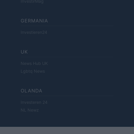
InvestirMag
GERMANIA
Investieren24
UK
News Hub UK
Lgbtq News
OLANDA
Investeren 24
NL Newz