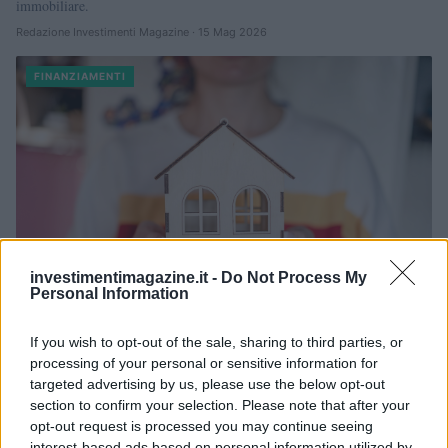
immobiliare.
Redazione Investimenti Magazine · 15 Mag 2026
FINANZIAMENTI
investimentimagazine.it -
Do Not Process My
Personal Information
If you wish to opt-out of the sale, sharing to third parties, or
Mutui: aumentano le richieste tra le famiglie
processing of your personal or sensitive information for
italiane
targeted advertising by us, please use the below opt-out
section to confirm your selection. Please note that after your
Il mercato del credito immobiliare italiano sta vivendo una fase di
opt-out request is processed you may continue seeing
profonda trasformazione e rinnovato vigore.
interest-based ads based on personal information utilized by