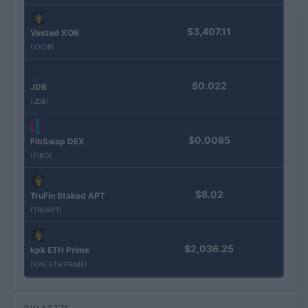
$3,407.11
Vested XOR
(VXOR)
$0.022
JDB
(JDB)
$0.0085
FibSwap DEX
(FIBO)
$8.02
TruFin Staked APT
(TRUAPT)
$2,036.25
kpk ETH Prime
(KPK ETH PRIME)
PIÙ LETTI