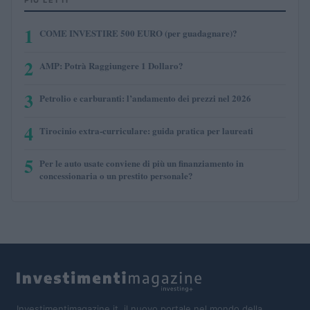
1
COME INVESTIRE 500 EURO (per guadagnare)?
2
AMP: Potrà Raggiungere 1 Dollaro?
3
Petrolio e carburanti: l’andamento dei prezzi nel 2026
4
Tirocinio extra-curriculare: guida pratica per laureati
5
Per le auto usate conviene di più un finanziamento in
concessionaria o un prestito personale?
Investimentimagazine.it, il nuovo portale nel mondo della