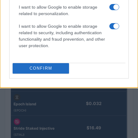
I want to allow Google to enable storage
related to personalization.
Eureka Bridged PAX
$4,187.30
Gold (Terra
I want to allow Google to enable storage
(PAXG)
related to security, including authentication
functionality and fraud prevention, and other
user protection.
Kinza Babylon Staked
$83,270.00
BTC
(KBTC)
CONFIRM
Steakhouse EURCV
$100,000,000,000,000.00
Morpho Vault
(STEAKEURCV)
$0.032
Epoch Island
(EPOCH)
$16.49
Stride Staked Injective
(STINJ)