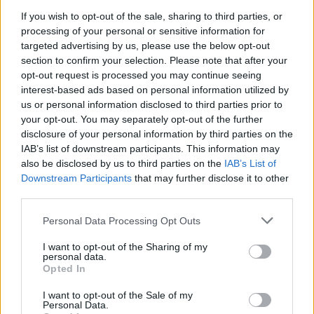
If you wish to opt-out of the sale, sharing to third parties, or
processing of your personal or sensitive information for
targeted advertising by us, please use the below opt-out
section to confirm your selection. Please note that after your
opt-out request is processed you may continue seeing
Investment scam: come funzionano e perché colpiscono sempre
interest-based ads based on personal information utilized by
più persone
us or personal information disclosed to third parties prior to
Francesca Galli · 10 Ago 2026
your opt-out. You may separately opt-out of the further
disclosure of your personal information by third parties on the
IAB’s list of downstream participants. This information may
FINANZA
also be disclosed by us to third parties on the
IAB’s List of
Downstream Participants
that may further disclose it to other
third parties.
Please note that this website/app uses one or more Google
Personal Data Processing Opt Outs
services and may gather and store information including but
not limited to your visit or usage behaviour. You may click to
I want to opt-out of the Sharing of my
personal data.
grant or deny consent to Google and its third-party tags to
Opted In
use your data for below specified purposes in below Google
consent section.
I want to opt-out of the Sale of my
Personal Data.