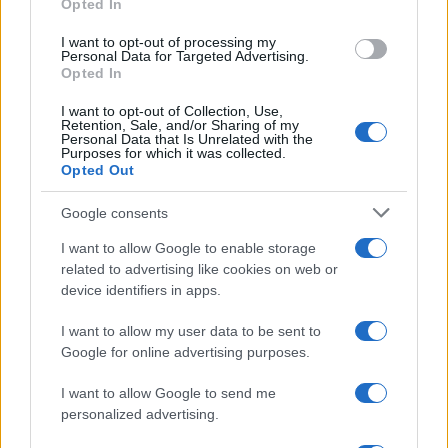
Opted In
Come costruire un portafoglio obbligazionario resistente alla
I want to opt-out of processing my
Personal Data for Targeted Advertising.
volatilità
Opted In
Francesca Spadaro · 10 Ago 2026
I want to opt-out of Collection, Use,
Retention, Sale, and/or Sharing of my
Personal Data that Is Unrelated with the
Purposes for which it was collected.
QUOTAZIONI CRYPTO
Opted Out
Google consents
Nome
Prezzo
I want to allow Google to enable storage
related to advertising like cookies on web or
Eureka Bridged PAX
$4,187.30
Gold (Terra
device identifiers in apps.
(PAXG)
I want to allow my user data to be sent to
Google for online advertising purposes.
Kinza Babylon Staked
$83,270.00
BTC
I want to allow Google to send me
(KBTC)
personalized advertising.