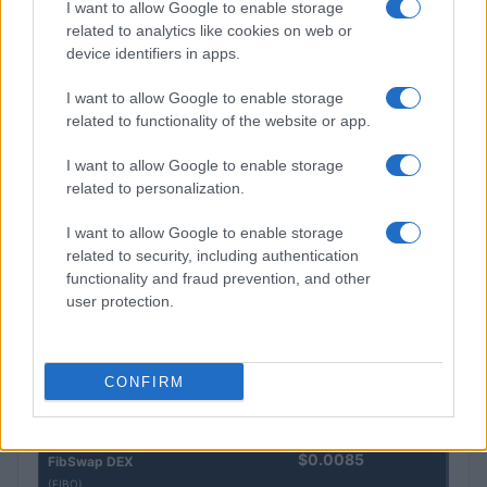
I want to allow Google to enable storage
Steakhouse EURCV
$100,000,000,000,000.00
related to analytics like cookies on web or
Morpho Vault
device identifiers in apps.
(STEAKEURCV)
I want to allow Google to enable storage
$0.032
Epoch Island
related to functionality of the website or app.
(EPOCH)
I want to allow Google to enable storage
related to personalization.
$16.49
Stride Staked Injective
(STINJ)
I want to allow Google to enable storage
related to security, including authentication
functionality and fraud prevention, and other
$3,407.11
Vested XOR
user protection.
(VXOR)
$0.022
JDB
CONFIRM
(JDB)
$0.0085
FibSwap DEX
(FIBO)