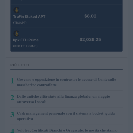
$8.02
TruFin Staked APT
(TRUAPT)
$2,036.25
kpk ETH Prime
(KPK ETH PRIME)
PIÙ LETTI
1
Governo e opposizione in contrasto: le accuse di Conte sulle
mascherine contraffatte
2
Dalle antiche città-stato alla finanza globale: un viaggio
attraverso i secoli
3
Cash management personale con il sistema a bucket: guida
operativa
4
Volotea, Certificati Bianchi e Grayscale: le novità che stanno