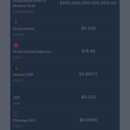
Steakhouse EURCV
$100,000,000,000,000.00
Morpho Vault
(STEAKEURCV)
$0.032
Epoch Island
(EPOCH)
$16.49
Stride Staked Injective
(STINJ)
$3,407.11
Vested XOR
(VXOR)
$0.022
JDB
(JDB)
$0.0085
FibSwap DEX
(FIBO)