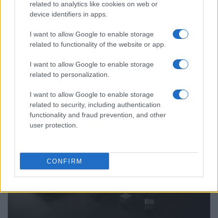
related to analytics like cookies on web or
device identifiers in apps.
I want to allow Google to enable storage
related to functionality of the website or app.
Strategie per coprire posizioni spot e volatilità con perps
I want to allow Google to enable storage
related to personalization.
Edoardo Vitali · 4 Ago 2026
I want to allow Google to enable storage
CRIPTOVALUTE
related to security, including authentication
functionality and fraud prevention, and other
user protection.
CONFIRM