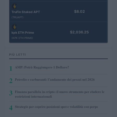
$8.02
TruFin Staked APT
(TRUAPT)
$2,036.25
kpk ETH Prime
(KPK ETH PRIME)
PIÙ LETTI
1
AMP: Potrà Raggiungere 1 Dollaro?
2
Petrolio e carburanti: l’andamento dei prezzi nel 2026
3
Finanza parallela in cripto: il nuovo strumento per eludere le
restrizioni internazionali
4
Strategie per coprire posizioni spot e volatilità con perps