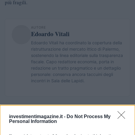
più fragili.
AUTORE
Edoardo Vitali
Edoardo Vitali ha coordinato la copertura della
ristrutturazione del mercato ittico di Palermo,
sostenendo la linea editoriale sulla trasparenza
fiscale. Capo redattore economia, porta in
redazione un tratto pragmatico e un dettaglio
personale: conserva ancora taccuini degli
incontri in Sala delle Lapidi.
investimentimagazine.it -
Do Not Process My
Personal Information