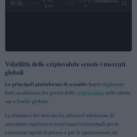
0:29 /
Ad
hub
Media
POWERED
1
/
4
3:09
BY
Volatilità delle criptovalute scuote i mercati
globali
Le principali piattaforme di scambio
hanno registrato
criptovalute
forti oscillazioni dei prezzi delle
nelle ultime
ore a livello globale.
La dinamica del mercato ha attirato l’attenzione di
investitori, operatori e osservatori istituzionali per le
variazioni rapide di prezzo e per le ripercussioni sui