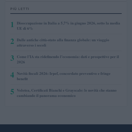
PIÙ LETTI
1
Disoccupazione in Italia a 5,7% in giugno 2026, sotto la media
UE di 6%
2
Dalle antiche città-stato alla finanza globale: un viaggio
attraverso i secoli
3
Come l’IA sta ridefinendo l’economia: dati e prospettive per il
2026
4
Novità fiscali 2026: Irpef, concordato preventivo e fringe
benefit
5
Volotea, Certificati Bianchi e Grayscale: le novità che stanno
cambiando il panorama economico