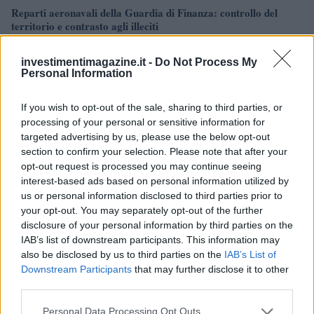
Reparti aeronavali della Guardia di Finanza: controllo del
territorio e contrasto agli illeciti
Francesca Galli · 8 Ago 2026
investimentimagazine.it -
Do Not Process My
Personal Information
FINANZA
If you wish to opt-out of the sale, sharing to third parties, or
processing of your personal or sensitive information for
targeted advertising by us, please use the below opt-out
section to confirm your selection. Please note that after your
opt-out request is processed you may continue seeing
interest-based ads based on personal information utilized by
us or personal information disclosed to third parties prior to
your opt-out. You may separately opt-out of the further
disclosure of your personal information by third parties on the
IAB’s list of downstream participants. This information may
also be disclosed by us to third parties on the
IAB’s List of
Governo e opposizione in contrasto: le accuse di Conte sulle
Downstream Participants
that may further disclose it to other
mascherine contraffatte
third parties.
Francesca Galli · 7 Ago 2026
Please note that this website/app uses one or more Google
Personal Data Processing Opt Outs