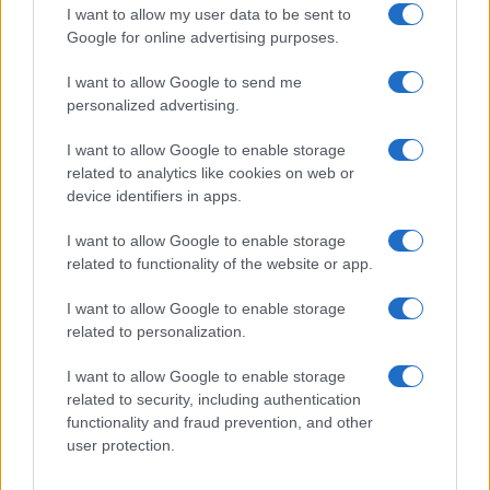
I want to allow my user data to be sent to
Nome
Prezzo
Google for online advertising purposes.
I want to allow Google to send me
Eureka Bridged PAX
$4,187.30
personalized advertising.
Gold (Terra
(PAXG)
I want to allow Google to enable storage
related to analytics like cookies on web or
Kinza Babylon Staked
device identifiers in apps.
$83,270.00
BTC
(KBTC)
I want to allow Google to enable storage
related to functionality of the website or app.
Steakhouse EURCV
$100,000,000,000,000.00
I want to allow Google to enable storage
Morpho Vault
related to personalization.
(STEAKEURCV)
I want to allow Google to enable storage
related to security, including authentication
$0.032
Epoch Island
functionality and fraud prevention, and other
(EPOCH)
user protection.
$16.49
Stride Staked Injective