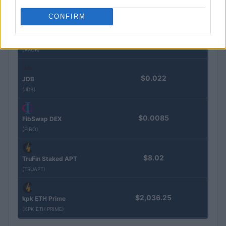
(STINJ)
CONFIRM
$3,407.11
Vested XOR
(VXOR)
$0.022
JDB
(JDB)
$0.0085
FibSwap DEX
(FIBO)
$8.02
TruFin Staked APT
(TRUAPT)
$2,036.25
kpk ETH Prime
(KPK ETH PRIME)