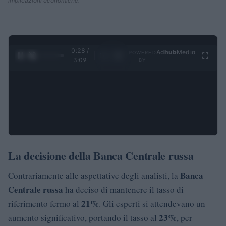
implicazioni economiche.
0:28 /
Ad
hub
Media
POWERED
1
/
4
3:09
BY
La decisione della Banca Centrale russa
Banca
Contrariamente alle aspettative degli analisti, la
Centrale russa
ha deciso di mantenere il tasso di
21%
riferimento fermo al
. Gli esperti si attendevano un
23%
aumento significativo, portando il tasso al
, per