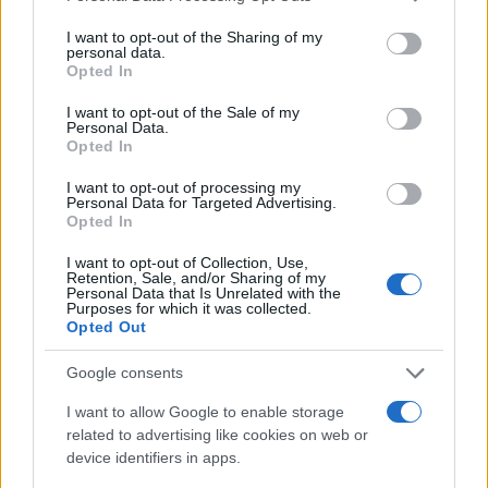
services and may gather and store information including but
FINANZA
not limited to your visit or usage behaviour. You may click to
I want to opt-out of the Sharing of my
personal data.
grant or deny consent to Google and its third-party tags to
Opted In
use your data for below specified purposes in below Google
consent section.
I want to opt-out of the Sale of my
Personal Data.
Opted In
I want to opt-out of processing my
Personal Data for Targeted Advertising.
Opted In
I want to opt-out of Collection, Use,
Retention, Sale, and/or Sharing of my
Personal Data that Is Unrelated with the
Purposes for which it was collected.
Cash management personale con il sistema a bucket: guida
Opted Out
operativa
Google consents
Niccolò Conforti · 7 Ago 2026
I want to allow Google to enable storage
related to advertising like cookies on web or
device identifiers in apps.
QUOTAZIONI CRYPTO