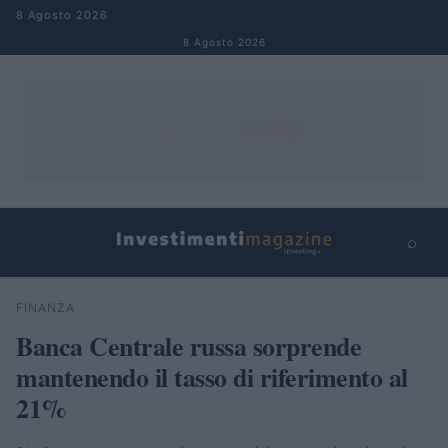
Salta al contenuto
8 Agosto 2026
8 Agosto 2026
⌕
×
⌕
FINANZA
Cerca
Banca Centrale russa sorprende
mantenendo il tasso di riferimento al
21%