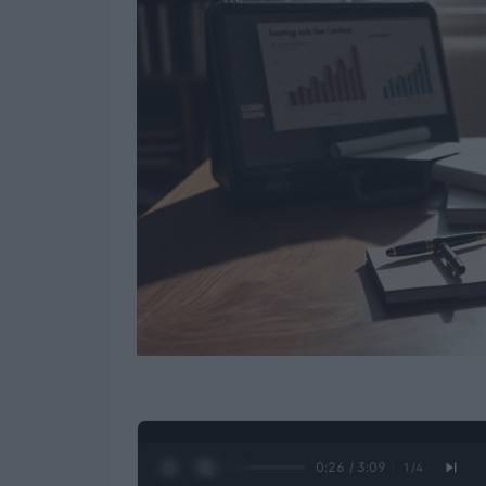
0:27 / 3:09
1
/
4