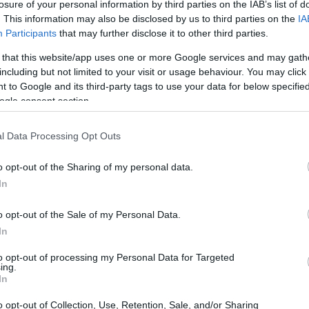
losure of your personal information by third parties on the IAB’s list of
età accademiche
. This information may also be disclosed by us to third parties on the
IA
Participants
that may further disclose it to other third parties.
 di II livello
noto anche come
Advanced Master
 that this website/app uses one or more Google services and may gath
master
agistrale. Occorre sottolineare che i
including but not limited to your visit or usage behaviour. You may click 
a laurea o a una laurea magistrale: si tratta di percorsi
 to Google and its third-party tags to use your data for below specifi
ogle consent section.
so diretto a corsi di laurea magistrale, a dottorati di
60 CFU
 crediti, il percorso assegna
e la durata
l Data Processing Opt Outs
1.500 ore
le stimato in
.
o opt-out of the Sharing of my personal data.
In
o opt-out of the Sale of my Personal Data.
In
to opt-out of processing my Personal Data for Targeted
ing.
In
o opt-out of Collection, Use, Retention, Sale, and/or Sharing