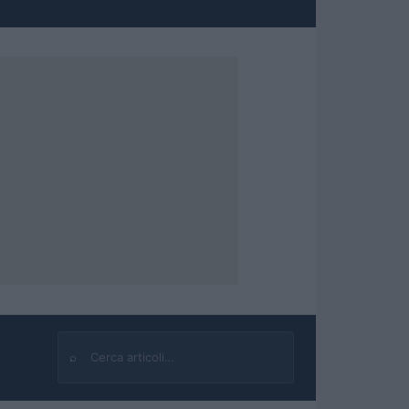
⌕
Cerca