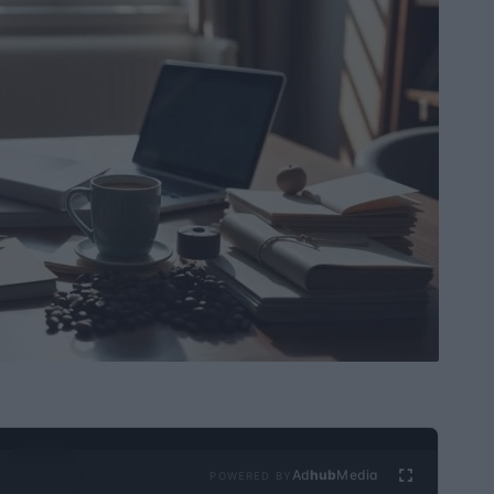
Ad
hub
Media
POWERED BY