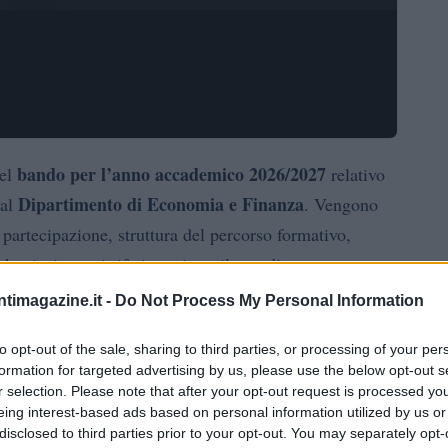
bando per l’anno accademico 2026/2027
del
relativo
Dipartimento di Economia e Finanza
dal
. Vengono
a partecipazione, struttura del percorso formativo,
iche, insieme ai riferimenti per il coordinamento.
ntimagazine.it -
Do Not Process My Personal Information
alistico post-laurea: prima di procedere con
icevuta della domanda di ammissione contenente il
to opt-out of the sale, sharing to third parties, or processing of your per
formation for targeted advertising by us, please use the below opt-out s
o di pre-matricola, poiché questo identificativo verrà
r selection. Please note that after your opt-out request is processed y
eing interest-based ads based on personal information utilized by us or
disclosed to third parties prior to your opt-out. You may separately opt-