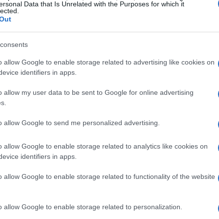
ersonal Data that Is Unrelated with the Purposes for which it
lected.
Out
consents
o allow Google to enable storage related to advertising like cookies on
evice identifiers in apps.
o allow my user data to be sent to Google for online advertising
i previste
s.
00,00
n. 2 rate
da versare in
. Ai costi vanno aggiunti i
to allow Google to send me personalized advertising.
€ 30,00
to assicurativo,
come contributo per la
o allow Google to enable storage related to analytics like cookies on
€ 16,00
e e
come imposta di bollo. È quindi importante
evice identifiers in apps.
confermare l’iscrizione.
o allow Google to enable storage related to functionality of the website
tudenti provenienti da specifiche realtà accademiche.
ti magistrali dell’Università degli Studi della
o allow Google to enable storage related to personalization.