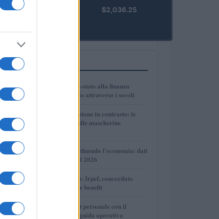
kpk ETH
$2,036.25
Prime
(KPK ETH
PRIME)
PIÙ LETTI
1
Dalle antiche città-stato alla finanza
globale: un viaggio attraverso i secoli
2
Governo e opposizione in contrasto: le
accuse di Conte sulle mascherine
contraffatte
3
Come l’IA sta ridefinendo l’economia: dati
e prospettive per il 2026
4
Novità fiscali 2026: Irpef, concordato
preventivo e fringe benefit
5
Cash management personale con il
sistema a bucket: guida operativa