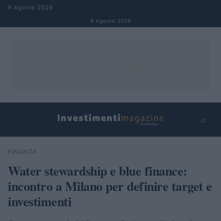
Salta al contenuto
9 Agosto 2026
9 Agosto 2026
⌕
×
⌕
FINANZA
Cerca
Water stewardship e blue finance:
incontro a Milano per definire target e
investimenti