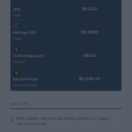
$0.022
JDB
(JDB)
$0.0085
FibSwap DEX
(FIBO)
$8.02
TruFin Staked APT
(TRUAPT)
$2,036.25
kpk ETH Prime
(KPK ETH PRIME)
PIÙ LETTI
1
Dalle antiche città-stato alla finanza globale: un viaggio
attraverso i secoli