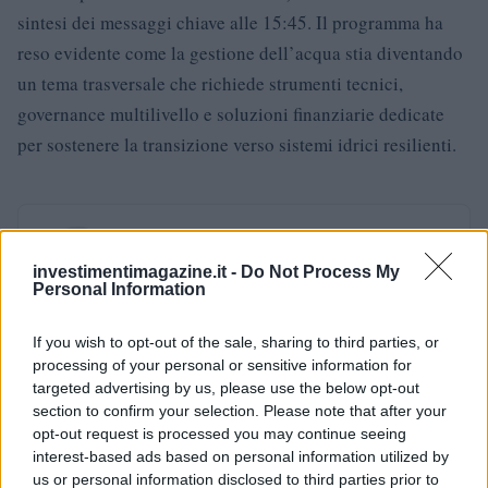
sintesi dei messaggi chiave alle 15:45. Il programma ha
reso evidente come la gestione dell’acqua stia diventando
un tema trasversale che richiede strumenti tecnici,
governance multilivello e soluzioni finanziarie dedicate
per sostenere la transizione verso sistemi idrici resilienti.
AUTORE
Francesca Galli
investimentimagazine.it -
Do Not Process My
Personal Information
Francesca Galli, fiorentina con formazione
bancaria, prese la decisione di cambiare
carriera dopo un convegno a Palazzo Vecchio:
If you wish to opt-out of the sale, sharing to third parties, or
oggi cura analisi di mercati e colonne su
processing of your personal or sensitive information for
risparmio e investimenti. In redazione propone
targeted advertising by us, please use the below opt-out
linee editoriali attente alla trasparenza e
section to confirm your selection. Please note that after your
conserva l'agenda del primo impiego in banca.
opt-out request is processed you may continue seeing
interest-based ads based on personal information utilized by
us or personal information disclosed to third parties prior to