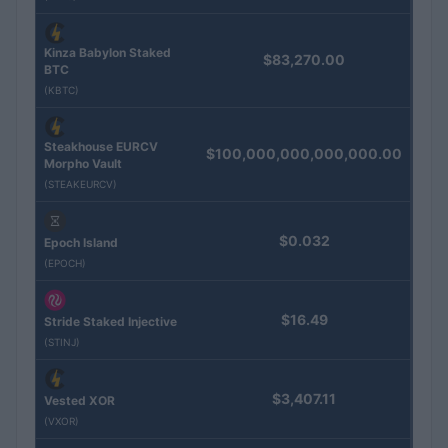
Kinza Babylon Staked
$83,270.00
BTC
(KBTC)
Steakhouse EURCV
$100,000,000,000,000.00
Morpho Vault
(STEAKEURCV)
$0.032
Epoch Island
(EPOCH)
$16.49
Stride Staked Injective
(STINJ)
$3,407.11
Vested XOR
(VXOR)