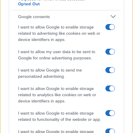
Continua a leggere
Opted Out
Google consents
FINANZA
I want to allow Google to enable storage
related to advertising like cookies on web or
device identifiers in apps.
I want to allow my user data to be sent to
Google for online advertising purposes.
I want to allow Google to send me
personalized advertising.
I want to allow Google to enable storage
related to analytics like cookies on web or
Senato Usa approva maxi-pacchetto di sanzioni a Mosca e
device identifiers in apps.
Teheran
I want to allow Google to enable storage
Edoardo Vitali · 9 Ago 2026
related to functionality of the website or app.
FINANZA
I want to allow Google to enable storage