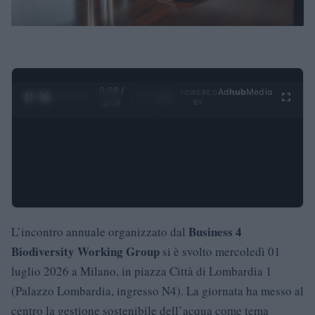
0:29 /
Ad
hub
Media
POWERED
1
/
4
3:19
BY
Business 4
L’incontro annuale organizzato dal
Biodiversity Working Group
si è svolto mercoledì 01
luglio 2026 a Milano, in piazza Città di Lombardia 1
(Palazzo Lombardia, ingresso N4). La giornata ha messo al
centro la gestione sostenibile dell’acqua come tema