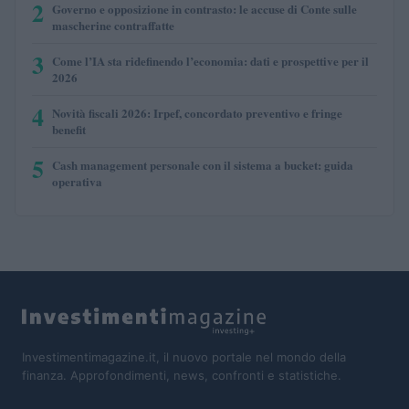
2
Governo e opposizione in contrasto: le accuse di Conte sulle
mascherine contraffatte
3
Come l’IA sta ridefinendo l’economia: dati e prospettive per il
2026
4
Novità fiscali 2026: Irpef, concordato preventivo e fringe
benefit
5
Cash management personale con il sistema a bucket: guida
operativa
Investimentimagazine.it, il nuovo portale nel mondo della
finanza. Approfondimenti, news, confronti e statistiche.