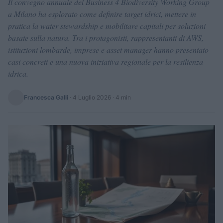
Il convegno annuale del Business 4 Biodiversity Working Group
a Milano ha esplorato come definire target idrici, mettere in
pratica la water stewardship e mobilitare capitali per soluzioni
basate sulla natura. Tra i protagonisti, rappresentanti di AWS,
istituzioni lombarde, imprese e asset manager hanno presentato
casi concreti e una nuova iniziativa regionale per la resilienza
idrica.
Francesca Galli
·
4 Luglio 2026
· 4 min