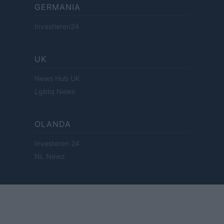
GERMANIA
Investieren24
UK
News Hub UK
Lgbtq News
OLANDA
Investeren 24
NL Newz