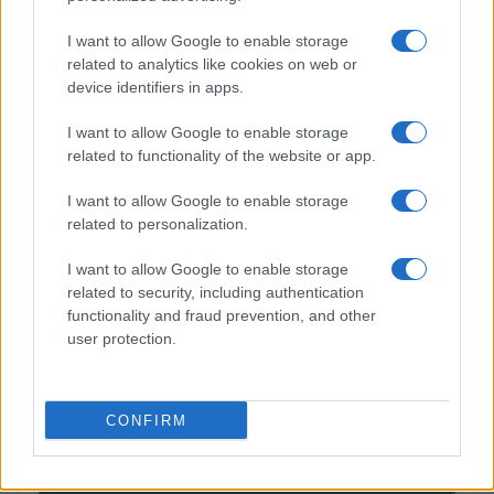
(KBTC)
I want to allow Google to enable storage
related to analytics like cookies on web or
Steakhouse EURCV
$100,000,000,000,000.00
device identifiers in apps.
Morpho Vault
(STEAKEURCV)
I want to allow Google to enable storage
related to functionality of the website or app.
$0.032
Epoch Island
I want to allow Google to enable storage
(EPOCH)
related to personalization.
I want to allow Google to enable storage
$16.49
Stride Staked Injective
related to security, including authentication
(STINJ)
functionality and fraud prevention, and other
user protection.
$3,407.11
Vested XOR
(VXOR)
CONFIRM
$0.022
JDB
(JDB)