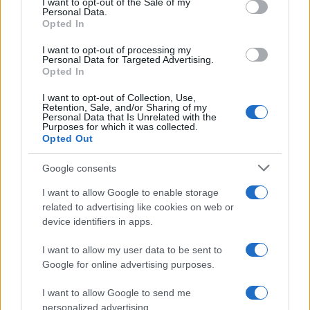
I want to opt-out of the Sale of my
Personal Data.
Opted In
I want to opt-out of processing my
Personal Data for Targeted Advertising.
Governo e opposizione in contrasto: le accuse di Conte sulle
Opted In
mascherine contraffatte
I want to opt-out of Collection, Use,
Francesca Galli · 7 Ago 2026
Retention, Sale, and/or Sharing of my
Personal Data that Is Unrelated with the
Purposes for which it was collected.
Opted Out
QUOTAZIONI CRYPTO
Google consents
Nome
Prezzo
I want to allow Google to enable storage
related to advertising like cookies on web or
device identifiers in apps.
Eureka Bridged PAX
$4,187.30
Gold (Terra
I want to allow my user data to be sent to
(PAXG)
Google for online advertising purposes.
I want to allow Google to send me
Kinza Babylon Staked
$83,270.00
BTC
personalized advertising.