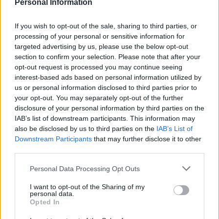
Personal Information
If you wish to opt-out of the sale, sharing to third parties, or
processing of your personal or sensitive information for
targeted advertising by us, please use the below opt-out
section to confirm your selection. Please note that after your
opt-out request is processed you may continue seeing
interest-based ads based on personal information utilized by
us or personal information disclosed to third parties prior to
Reparti aeronavali della Guardia di Finanza: controllo del
your opt-out. You may separately opt-out of the further
territorio e contrasto agli illeciti
disclosure of your personal information by third parties on the
Francesca Galli · 8 Ago 2026
IAB’s list of downstream participants. This information may
also be disclosed by us to third parties on the
IAB’s List of
FINANZA
Downstream Participants
that may further disclose it to other
third parties.
Please note that this website/app uses one or more Google
Personal Data Processing Opt Outs
services and may gather and store information including but
not limited to your visit or usage behaviour. You may click to
I want to opt-out of the Sharing of my
personal data.
grant or deny consent to Google and its third-party tags to
Opted In
use your data for below specified purposes in below Google
consent section.