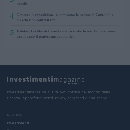
benefit
4
Governo e opposizione in contrasto: le accuse di Conte sulle
mascherine contraffatte
5
Volotea, Certificati Bianchi e Grayscale: le novità che stanno
cambiando il panorama economico
Investimentimagazine.it, il nuovo portale nel mondo della
finanza. Approfondimenti, news, confronti e statistiche.
SEZIONI
Investimenti