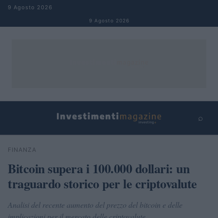
Salta al contenuto
9 Agosto 2026
9 Agosto 2026
⌕
×
⌕
FINANZA
Cerca
Bitcoin supera i 100.000 dollari: un
traguardo storico per le criptovalute
Analisi del recente aumento del prezzo del bitcoin e delle
implicazioni per il mercato delle criptovalute