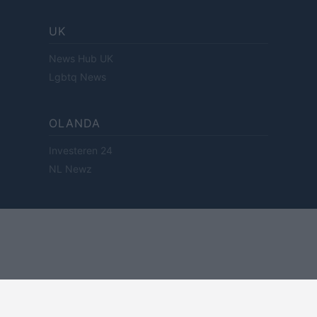
UK
News Hub UK
Lgbtq News
OLANDA
Investeren 24
NL Newz