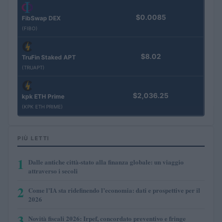
$0.0085
FibSwap DEX
(FIBO)
$8.02
TruFin Staked APT
(TRUAPT)
$2,036.25
kpk ETH Prime
(KPK ETH PRIME)
PIÙ LETTI
1
Dalle antiche città-stato alla finanza globale: un viaggio
attraverso i secoli
2
Come l’IA sta ridefinendo l’economia: dati e prospettive per il
2026
3
Novità fiscali 2026: Irpef, concordato preventivo e fringe