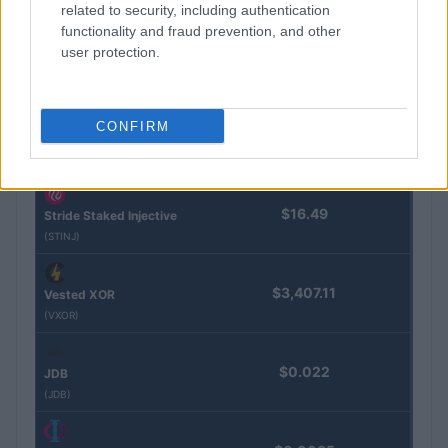
related to security, including authentication
functionality and fraud prevention, and other
Steakhouse EURCV
$100,000,000,000,000.00
user protection.
Morpho Vault
(STEAKEURCV)
CONFIRM
$0.032
Epoch Island
(EPOCH)
$16.49
Stride Staked Injective
(STINJ)
$3,407.11
Vested XOR
(VXOR)
$0.022
JDB
(JDB)