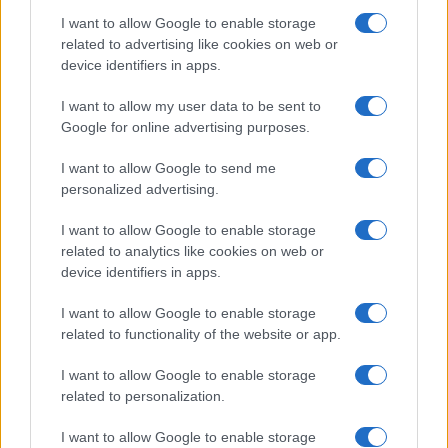
I want to allow Google to enable storage
related to advertising like cookies on web or
device identifiers in apps.
Petrolio in calo: Brent a 91,82$, ribassi a due cifre per greggio
e oro
I want to allow my user data to be sent to
Andrea Innocenti · 5 Ago 2026
Google for online advertising purposes.
I want to allow Google to send me
personalized advertising.
QUOTAZIONI CRYPTO
I want to allow Google to enable storage
Nome
Prezzo
related to analytics like cookies on web or
device identifiers in apps.
Eureka Bridged PAX
$4,187.30
I want to allow Google to enable storage
Gold (Terra
related to functionality of the website or app.
(PAXG)
I want to allow Google to enable storage
Kinza Babylon Staked
related to personalization.
$83,270.00
BTC
(KBTC)
I want to allow Google to enable storage