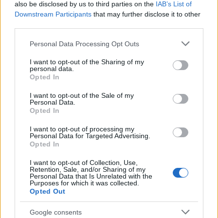
also be disclosed by us to third parties on the
IAB’s List of
Downstream Participants
that may further disclose it to other
third parties.
Please note that this website/app uses one or more Google
Personal Data Processing Opt Outs
services and may gather and store information including but
not limited to your visit or usage behaviour. You may click to
I want to opt-out of the Sharing of my
personal data.
grant or deny consent to Google and its third-party tags to
Petrolio in calo: Brent a 88.9 dollari, ribassi diffusi tra le
Opted In
materie prime
use your data for below specified purposes in below Google
consent section.
I want to opt-out of the Sale of my
Andrea Innocenti · 6 Ago 2026
Personal Data.
Opted In
NEWS
I want to opt-out of processing my
Personal Data for Targeted Advertising.
Opted In
I want to opt-out of Collection, Use,
Retention, Sale, and/or Sharing of my
Personal Data that Is Unrelated with the
Purposes for which it was collected.
Opted Out
Google consents