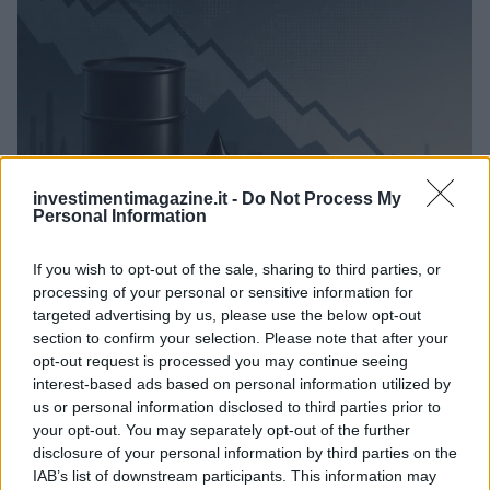
investimentimagazine.it -
Do Not Process My
Personal Information
If you wish to opt-out of the sale, sharing to third parties, or
Petrolio in calo, Brent a 88.9 USD dopo un ribasso del 8.3%
processing of your personal or sensitive information for
Andrea Innocenti · 7 Ago 2026
targeted advertising by us, please use the below opt-out
section to confirm your selection. Please note that after your
NEWS
opt-out request is processed you may continue seeing
interest-based ads based on personal information utilized by
us or personal information disclosed to third parties prior to
your opt-out. You may separately opt-out of the further
disclosure of your personal information by third parties on the
IAB’s list of downstream participants. This information may