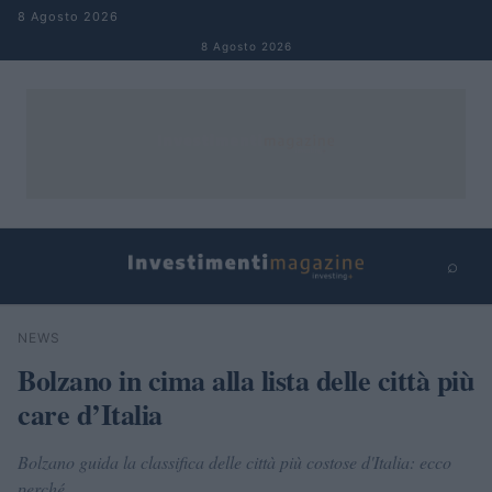
Salta al contenuto
8 Agosto 2026
8 Agosto 2026
⌕
×
⌕
NEWS
Cerca
Bolzano in cima alla lista delle città più
care d’Italia
Bolzano guida la classifica delle città più costose d'Italia: ecco
perché.