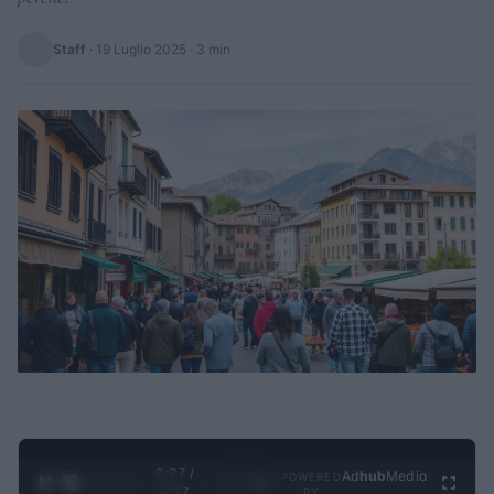
Staff
·
19 Luglio 2025
· 3 min
0:28 /
Ad
hub
Media
POWERED
1
/
4
4:27
BY