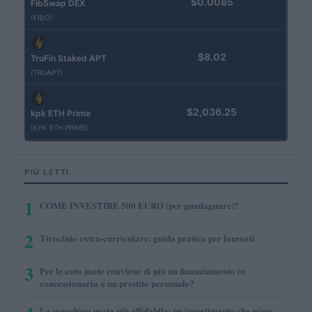
$0.0085
FibSwap DEX
(FIBO)
$8.02
TruFin Staked APT
(TRUAPT)
$2,036.25
kpk ETH Prime
(KPK ETH PRIME)
PIÙ LETTI
1
COME INVESTIRE 500 EURO (per guadagnare)?
2
Tirocinio extra-curriculare: guida pratica per laureati
3
Per le auto usate conviene di più un finanziamento in
concessionaria o un prestito personale?
La macchina usata più affidabile: un investimento che esige