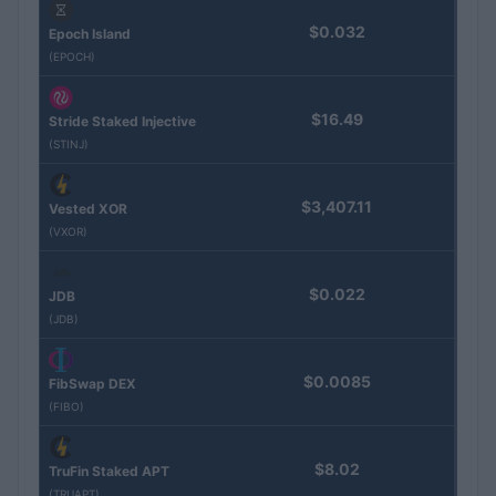
$0.032
Epoch Island
(EPOCH)
$16.49
Stride Staked Injective
(STINJ)
$3,407.11
Vested XOR
(VXOR)
$0.022
JDB
(JDB)
$0.0085
FibSwap DEX
(FIBO)
$8.02
TruFin Staked APT
(TRUAPT)