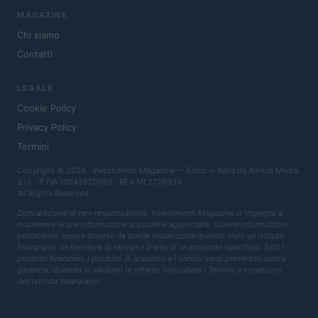
MAGAZINE
Chi siamo
Contatti
LEGALE
Cookie Policy
Privacy Policy
Termini
Copyright © 2026 · Investimenti Magazine — Edito in Italia da
AdHub Media
S.r.l.
· P.IVA 13542920965 · REA MI 2729933
All Rights Reserved
Dichiarazione di non responsabilità: Investimenti Magazine si impegna a
mantenere le sue informazioni accurate e aggiornate. Queste informazioni
potrebbero essere diverse da quelle visualizzate quando visiti un istituto
finanziario, un fornitore di servizi o il sito di un prodotto specifico. Tutti i
prodotti finanziari, i prodotti di acquisto e i servizi sono presentati senza
garanzia. Quando si valutano le offerte, consultare i Termini e condizioni
dell'istituto finanziario.