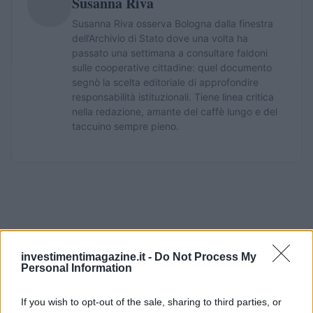
Susanna Riva
Susanna Riva osserva Bologna dalla finestra
dell’Archivio di Stato dove una volta ha
passato una settimana a consultare faldoni
sulle cooperative cittadine: quel documento
segnò la scelta editoriale di approfondire
responsabilità istituzionali. Tiene linea critica
nella redazione, amante del caffè lungo e del
taccuino sempre pieno.
investimentimagazine.it -
Do Not Process My
Personal Information
If you wish to opt-out of the sale, sharing to third parties, or