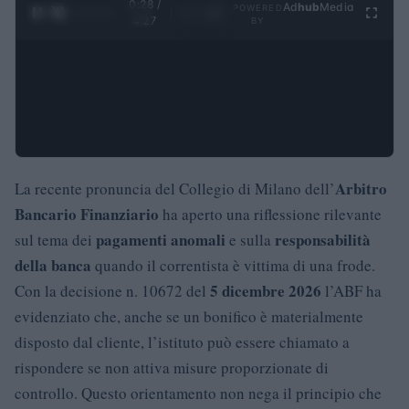
0:29 /
Ad
hub
Media
POWERED
1
/
4
4:27
BY
Arbitro
La recente pronuncia del Collegio di Milano dell’
Bancario Finanziario
ha aperto una riflessione rilevante
pagamenti anomali
responsabilità
sul tema dei
e sulla
della banca
quando il correntista è vittima di una frode.
5 dicembre 2026
Con la decisione n. 10672 del
l’ABF ha
evidenziato che, anche se un bonifico è materialmente
disposto dal cliente, l’istituto può essere chiamato a
rispondere se non attiva misure proporzionate di
controllo. Questo orientamento non nega il principio che