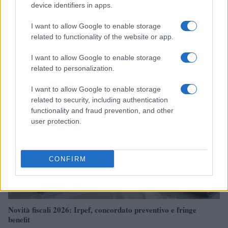
device identifiers in apps.
Villa Joy sequestrata: le violazioni urbanistiche e
I want to allow Google to enable storage
paesaggistiche a Loiri Porto San Paolo
related to functionality of the website or app.
Francesca Galli · 6 Ago 2026
I want to allow Google to enable storage
related to personalization.
FINANZA
I want to allow Google to enable storage
related to security, including authentication
functionality and fraud prevention, and other
user protection.
CONFIRM
Novità fiscali 2026: Irpef, concordato preventivo e fringe
benefit