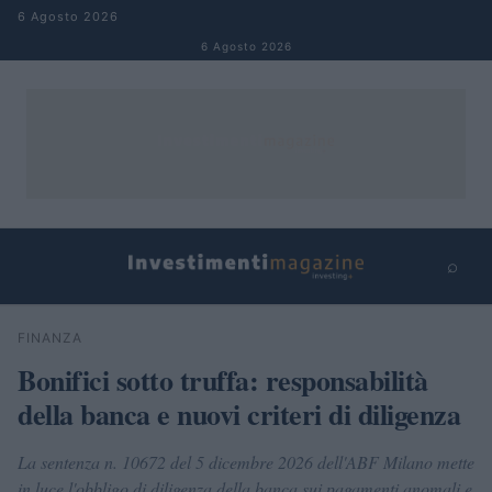
Salta al contenuto
6 Agosto 2026
6 Agosto 2026
⌕
×
⌕
FINANZA
Cerca
Bonifici sotto truffa: responsabilità
della banca e nuovi criteri di diligenza
La sentenza n. 10672 del 5 dicembre 2026 dell'ABF Milano mette
in luce l'obbligo di diligenza della banca sui pagamenti anomali e