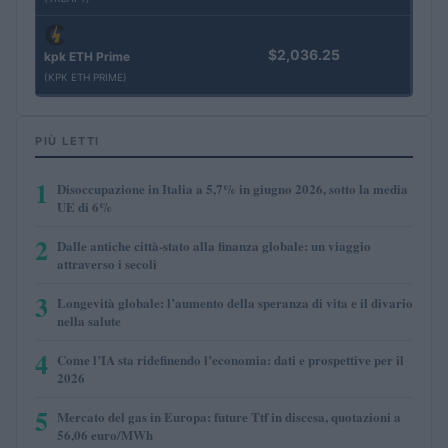
$2,036.25
kpk ETH Prime
(KPK ETH PRIME)
PIÙ LETTI
1
Disoccupazione in Italia a 5,7% in giugno 2026, sotto la media
UE di 6%
2
Dalle antiche città-stato alla finanza globale: un viaggio
attraverso i secoli
3
Longevità globale: l’aumento della speranza di vita e il divario
nella salute
4
Come l’IA sta ridefinendo l’economia: dati e prospettive per il
2026
5
Mercato del gas in Europa: future Ttf in discesa, quotazioni a
56,06 euro/MWh