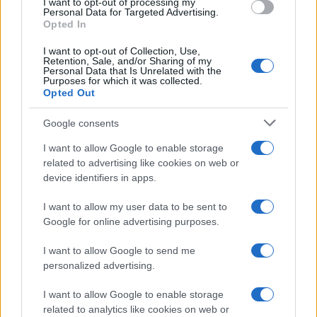
I want to opt-out of processing my
Personal Data for Targeted Advertising.
Opted In
I want to opt-out of Collection, Use,
Retention, Sale, and/or Sharing of my
Personal Data that Is Unrelated with the
Purposes for which it was collected.
Analisi dettagliata delle stime finanziarie e dei risultati di Enel
Opted Out
nel 2026
Edoardo Vitali · 6 Ago 2026
Google consents
I want to allow Google to enable storage
FINANZA
related to advertising like cookies on web or
device identifiers in apps.
I want to allow my user data to be sent to
Google for online advertising purposes.
I want to allow Google to send me
personalized advertising.
I want to allow Google to enable storage
related to analytics like cookies on web or