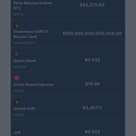
Kinza Babylon Staked
$83,270.00
BTC
(KBTC)
Steakhouse EURCV
$100,000,000,000,000.00
Morpho Vault
(STEAKEURCV)
$0.032
Epoch Island
(EPOCH)
$16.49
Stride Staked Injective
(STINJ)
$3,407.11
Vested XOR
(VXOR)
$0.022
JDB