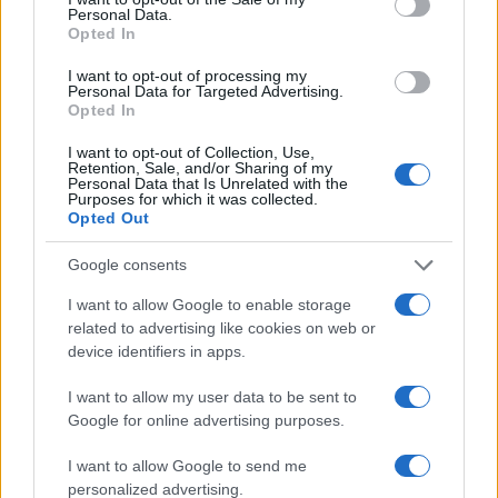
Personal Data.
CRIPTOVALUTE
Opted In
I want to opt-out of processing my
Personal Data for Targeted Advertising.
Opted In
I want to opt-out of Collection, Use,
Retention, Sale, and/or Sharing of my
Personal Data that Is Unrelated with the
Purposes for which it was collected.
Opted Out
Google consents
I want to allow Google to enable storage
related to advertising like cookies on web or
ETF Bitcoin, Hyperliquid e la chiusura di 100 progetti: il futuro
delle criptovalute
device identifiers in apps.
Francesca Spadaro · 10 Ago 2026
I want to allow my user data to be sent to
Google for online advertising purposes.
CRIPTOVALUTE
I want to allow Google to send me
personalized advertising.