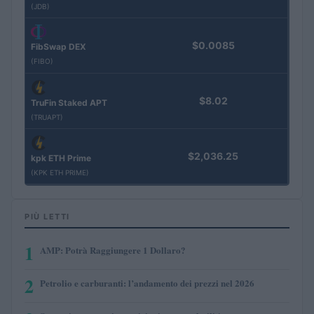
(JDB)
$0.0085
FibSwap DEX
(FIBO)
$8.02
TruFin Staked APT
(TRUAPT)
$2,036.25
kpk ETH Prime
(KPK ETH PRIME)
PIÙ LETTI
1
AMP: Potrà Raggiungere 1 Dollaro?
2
Petrolio e carburanti: l’andamento dei prezzi nel 2026