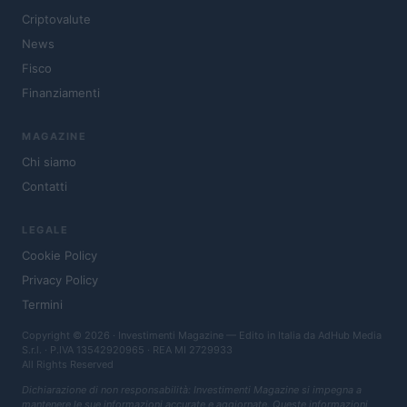
Criptovalute
News
Fisco
Finanziamenti
MAGAZINE
Chi siamo
Contatti
LEGALE
Cookie Policy
Privacy Policy
Termini
Copyright © 2026 · Investimenti Magazine — Edito in Italia da
AdHub Media
S.r.l.
· P.IVA 13542920965 · REA MI 2729933
All Rights Reserved
Dichiarazione di non responsabilità: Investimenti Magazine si impegna a
mantenere le sue informazioni accurate e aggiornate. Queste informazioni