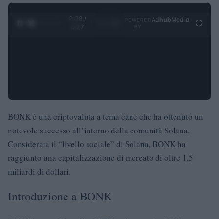
0:29 /
Ad
hub
Media
POWERED
1
/
4
4:27
BY
BONK è una criptovaluta a tema cane che ha ottenuto un
notevole successo all’interno della comunità Solana.
Considerata il “livello sociale” di Solana, BONK ha
raggiunto una capitalizzazione di mercato di oltre 1,5
miliardi di dollari.
Introduzione a BONK