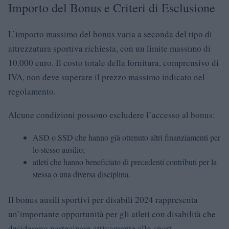
Importo del Bonus e Criteri di Esclusione
L’importo massimo del bonus varia a seconda del tipo di
attrezzatura sportiva richiesta, con un limite massimo di
10.000 euro. Il costo totale della fornitura, comprensivo di
IVA, non deve superare il prezzo massimo indicato nel
regolamento.
Alcune condizioni possono escludere l’accesso al bonus:
ASD o SSD che hanno già ottenuto altri finanziamenti per
lo stesso ausilio;
atleti che hanno beneficiato di precedenti contributi per la
stessa o una diversa disciplina.
Il bonus ausili sportivi per disabili 2024 rappresenta
un’importante opportunità per gli atleti con disabilità che
desiderano partecipare attivamente allo sport.