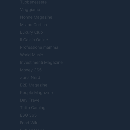
Tuobenessere
Viaggiamo
Nonne Magazine
Milano Cortina
Luxury Club
Il Calcio Online
Professione mamma
World Music
Investimenti Magazine
Money 365
Zona Nerd
B2B Magazine
People Magazine
Day Travel
Tutto Gaming
ESG 365
Food Wiki