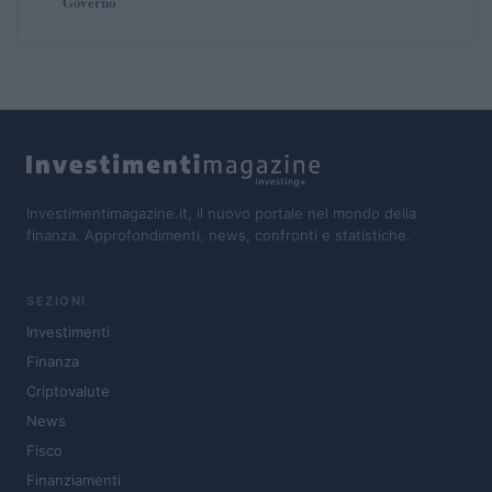
Governo
Investimentimagazine.it, il nuovo portale nel mondo della
finanza. Approfondimenti, news, confronti e statistiche.
SEZIONI
Investimenti
Finanza
Criptovalute
News
Fisco
Finanziamenti