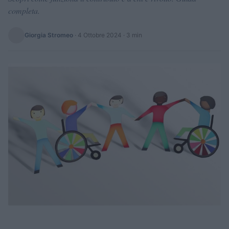
completa.
Giorgia Stromeo
·
4 Ottobre 2024
· 3 min