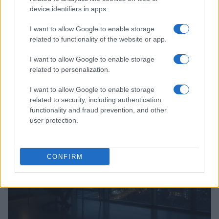
device identifiers in apps.
I want to allow Google to enable storage
related to functionality of the website or app.
Realizzo controllato e holding: cosa cambia per le società e i
I want to allow Google to enable storage
soci
related to personalization.
Edoardo Vitali · 8 Ago 2026
I want to allow Google to enable storage
FISCO
related to security, including authentication
functionality and fraud prevention, and other
user protection.
CONFIRM