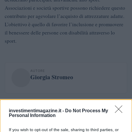
Associazioni e società sportive possono richiedere questo
contributo per agevolare l’acquisto di attrezzature adatte.
L’obiettivo è quello di favorire l’inclusione e promuovere
il benessere delle persone con disabilità attraverso lo
sport.
AUTORE
Giorgia Stromeo
investimentimagazine.it -
Do Not Process My
Personal Information
If you wish to opt-out of the sale, sharing to third parties, or