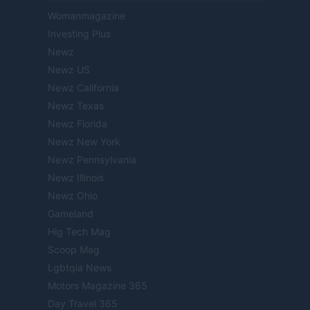
Womanmagazine
Investing Plus
Newz
Newz US
Newz California
Newz Texas
Newz Florida
Newz New York
Newz Pennsylvania
Newz Illinois
Newz Ohio
Gameland
Hig Tech Mag
Scoop Mag
Lgbtqia News
Motors Magazine 365
Day Travel 365