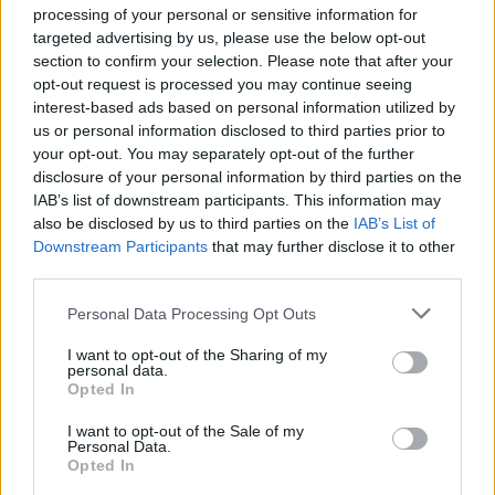
processing of your personal or sensitive information for
targeted advertising by us, please use the below opt-out
section to confirm your selection. Please note that after your
opt-out request is processed you may continue seeing
interest-based ads based on personal information utilized by
us or personal information disclosed to third parties prior to
your opt-out. You may separately opt-out of the further
disclosure of your personal information by third parties on the
IAB’s list of downstream participants. This information may
also be disclosed by us to third parties on the
IAB’s List of
Downstream Participants
that may further disclose it to other
third parties.
Please note that this website/app uses one or more Google
Personal Data Processing Opt Outs
services and may gather and store information including but
not limited to your visit or usage behaviour. You may click to
I want to opt-out of the Sharing of my
Continua a leggere
personal data.
grant or deny consent to Google and its third-party tags to
Opted In
use your data for below specified purposes in below Google
consent section.
FISCO
I want to opt-out of the Sale of my
Personal Data.
Opted In