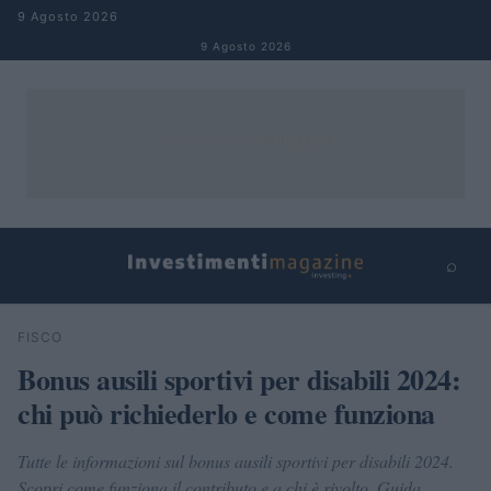
Salta al contenuto
9 Agosto 2026
9 Agosto 2026
⌕
×
⌕
FISCO
Cerca
Bonus ausili sportivi per disabili 2024:
chi può richiederlo e come funziona
Tutte le informazioni sul bonus ausili sportivi per disabili 2024.
Scopri come funziona il contributo e a chi è rivolto. Guida