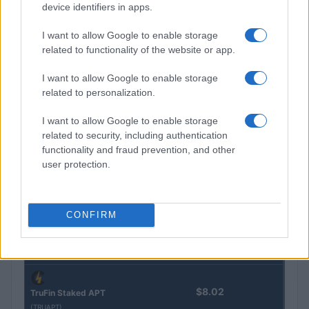
device identifiers in apps.
$0.032
Epoch Island
I want to allow Google to enable storage
(EPOCH)
related to functionality of the website or app.
$16.49
Stride Staked Injective
I want to allow Google to enable storage
(STINJ)
related to personalization.
I want to allow Google to enable storage
$3,407.11
Vested XOR
related to security, including authentication
(VXOR)
functionality and fraud prevention, and other
user protection.
$0.022
JDB
(JDB)
CONFIRM
$0.0085
FibSwap DEX
(FIBO)
$8.02
TruFin Staked APT
(TRUAPT)