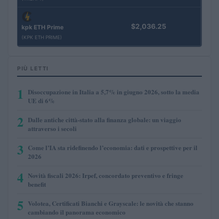
$2,036.25
kpk ETH Prime
(KPK ETH PRIME)
PIÙ LETTI
1
Disoccupazione in Italia a 5,7% in giugno 2026, sotto la media
UE di 6%
2
Dalle antiche città-stato alla finanza globale: un viaggio
attraverso i secoli
3
Come l’IA sta ridefinendo l’economia: dati e prospettive per il
2026
4
Novità fiscali 2026: Irpef, concordato preventivo e fringe
benefit
5
Volotea, Certificati Bianchi e Grayscale: le novità che stanno
cambiando il panorama economico