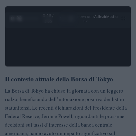
0:28 /
Ad
hub
Media
POWERED
1
/
4
3:55
BY
Il contesto attuale della Borsa di Tokyo
La Borsa di Tokyo ha chiuso la giornata con un leggero
rialzo, beneficiando dell’intonazione positiva dei listini
statunitensi. Le recenti dichiarazioni del Presidente della
Federal Reserve, Jerome Powell, riguardanti le prossime
decisioni sui tassi d’interesse della banca centrale
americana, hanno avuto un impatto significativo sul