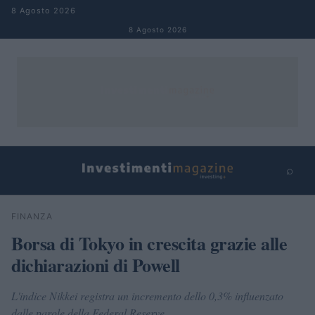
Salta al contenuto
8 Agosto 2026
8 Agosto 2026
⌕
×
⌕
FINANZA
Cerca
Borsa di Tokyo in crescita grazie alle
dichiarazioni di Powell
L'indice Nikkei registra un incremento dello 0,3% influenzato
dalle parole della Federal Reserve.