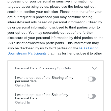
processing of your personal or sensitive information for
targeted advertising by us, please use the below opt-out
Governo e opposizione in contrasto: le accuse di Conte sulle
section to confirm your selection. Please note that after your
mascherine contraffatte
opt-out request is processed you may continue seeing
interest-based ads based on personal information utilized by
Francesca Galli · 7 Ago 2026
us or personal information disclosed to third parties prior to
your opt-out. You may separately opt-out of the further
FINANZA
disclosure of your personal information by third parties on the
IAB’s list of downstream participants. This information may
also be disclosed by us to third parties on the
IAB’s List of
Downstream Participants
that may further disclose it to other
third parties.
Please note that this website/app uses one or more Google
Personal Data Processing Opt Outs
services and may gather and store information including but
not limited to your visit or usage behaviour. You may click to
I want to opt-out of the Sharing of my
personal data.
grant or deny consent to Google and its third-party tags to
Opted In
use your data for below specified purposes in below Google
consent section.
I want to opt-out of the Sale of my
Personal Data.
Cash management personale con il sistema a bucket: guida
Opted In
operativa