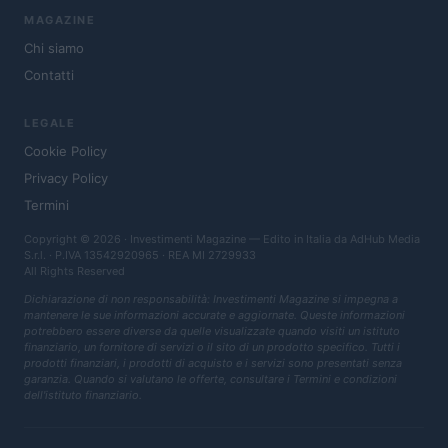
MAGAZINE
Chi siamo
Contatti
LEGALE
Cookie Policy
Privacy Policy
Termini
Copyright © 2026 · Investimenti Magazine — Edito in Italia da
AdHub Media
S.r.l.
· P.IVA 13542920965 · REA MI 2729933
All Rights Reserved
Dichiarazione di non responsabilità: Investimenti Magazine si impegna a
mantenere le sue informazioni accurate e aggiornate. Queste informazioni
potrebbero essere diverse da quelle visualizzate quando visiti un istituto
finanziario, un fornitore di servizi o il sito di un prodotto specifico. Tutti i
prodotti finanziari, i prodotti di acquisto e i servizi sono presentati senza
garanzia. Quando si valutano le offerte, consultare i Termini e condizioni
dell'istituto finanziario.