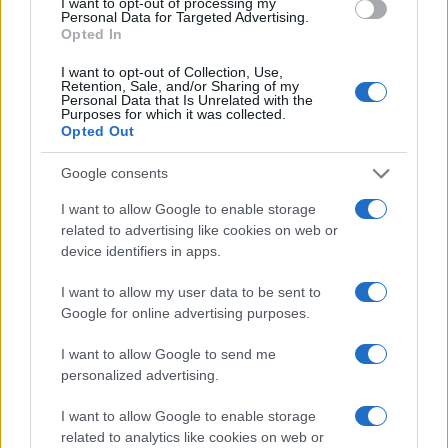
I want to opt-out of processing my
Niccolò Conforti · 7 Ago 2026
Personal Data for Targeted Advertising.
Opted In
I want to opt-out of Collection, Use,
Retention, Sale, and/or Sharing of my
QUOTAZIONI CRYPTO
Personal Data that Is Unrelated with the
Purposes for which it was collected.
Opted Out
Nome
Prezzo
Google consents
Eureka Bridged PAX
$4,187.30
I want to allow Google to enable storage
Gold (Terra
related to advertising like cookies on web or
(PAXG)
device identifiers in apps.
Kinza Babylon Staked
I want to allow my user data to be sent to
$83,270.00
BTC
Google for online advertising purposes.
(KBTC)
I want to allow Google to send me
personalized advertising.
Steakhouse EURCV
$100,000,000,000,000.00
Morpho Vault
I want to allow Google to enable storage
(STEAKEURCV)
related to analytics like cookies on web or