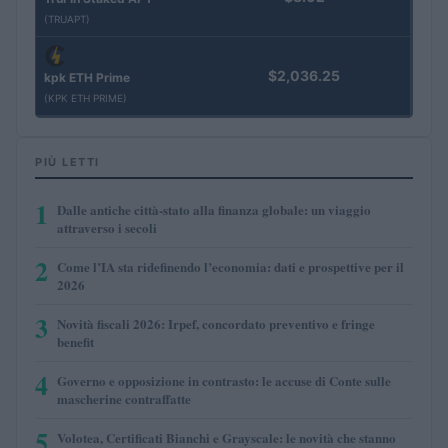
(TRUAPT)
$2,036.25
kpk ETH Prime
(KPK ETH PRIME)
PIÙ LETTI
1
Dalle antiche città-stato alla finanza globale: un viaggio
attraverso i secoli
2
Come l’IA sta ridefinendo l’economia: dati e prospettive per il
2026
3
Novità fiscali 2026: Irpef, concordato preventivo e fringe
benefit
4
Governo e opposizione in contrasto: le accuse di Conte sulle
mascherine contraffatte
5
Volotea, Certificati Bianchi e Grayscale: le novità che stanno