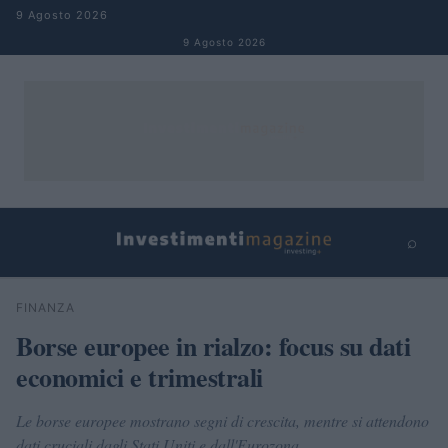
Salta al contenuto
9 Agosto 2026
9 Agosto 2026
⌕
×
⌕
FINANZA
Cerca
Borse europee in rialzo: focus su dati
economici e trimestrali
Le borse europee mostrano segni di crescita, mentre si attendono
dati cruciali dagli Stati Uniti e dall'Eurozona.