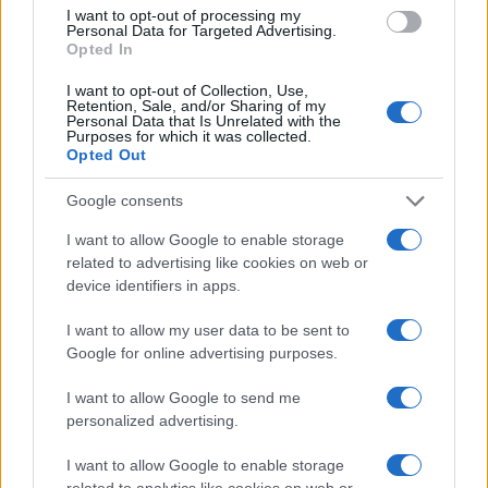
mascherine contraffatte
I want to opt-out of processing my
Personal Data for Targeted Advertising.
Francesca Galli · 7 Ago 2026
Opted In
I want to opt-out of Collection, Use,
Retention, Sale, and/or Sharing of my
QUOTAZIONI CRYPTO
Personal Data that Is Unrelated with the
Purposes for which it was collected.
Opted Out
Nome
Prezzo
Google consents
Eureka Bridged PAX
I want to allow Google to enable storage
$4,187.30
Gold (Terra
related to advertising like cookies on web or
(PAXG)
device identifiers in apps.
I want to allow my user data to be sent to
Kinza Babylon Staked
$83,270.00
Google for online advertising purposes.
BTC
(KBTC)
I want to allow Google to send me
personalized advertising.
Steakhouse EURCV
$100,000,000,000,000.00
Morpho Vault
I want to allow Google to enable storage
(STEAKEURCV)
related to analytics like cookies on web or