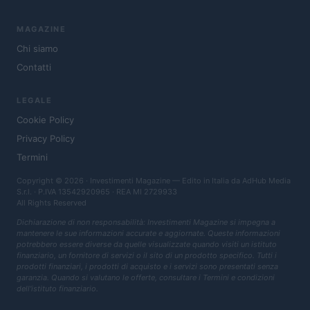
MAGAZINE
Chi siamo
Contatti
LEGALE
Cookie Policy
Privacy Policy
Termini
Copyright © 2026 · Investimenti Magazine — Edito in Italia da
AdHub Media
S.r.l.
· P.IVA 13542920965 · REA MI 2729933
All Rights Reserved
Dichiarazione di non responsabilità: Investimenti Magazine si impegna a
mantenere le sue informazioni accurate e aggiornate. Queste informazioni
potrebbero essere diverse da quelle visualizzate quando visiti un istituto
finanziario, un fornitore di servizi o il sito di un prodotto specifico. Tutti i
prodotti finanziari, i prodotti di acquisto e i servizi sono presentati senza
garanzia. Quando si valutano le offerte, consultare i Termini e condizioni
dell'istituto finanziario.