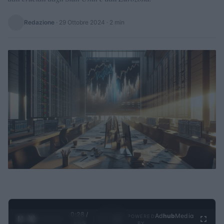
Redazione
·
29 Ottobre 2024
· 2 min
0:28 /
Ad
hub
Media
POWERED
1
/
4
3:55
BY