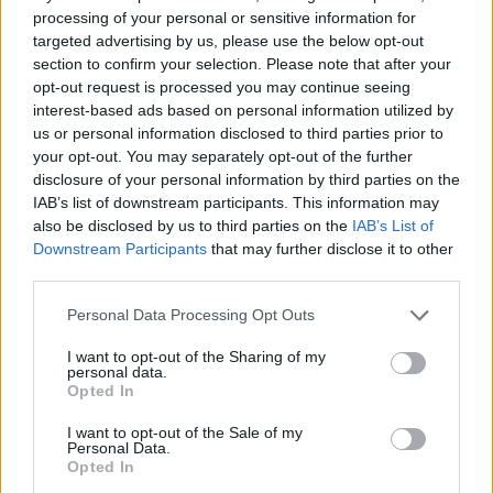
processing of your personal or sensitive information for
targeted advertising by us, please use the below opt-out
section to confirm your selection. Please note that after your
Reparti aeronavali della Guardia di Finanza: controllo del
opt-out request is processed you may continue seeing
territorio e contrasto agli illeciti
interest-based ads based on personal information utilized by
Francesca Galli · 8 Ago 2026
us or personal information disclosed to third parties prior to
your opt-out. You may separately opt-out of the further
FINANZA
disclosure of your personal information by third parties on the
IAB’s list of downstream participants. This information may
also be disclosed by us to third parties on the
IAB’s List of
Downstream Participants
that may further disclose it to other
third parties.
Please note that this website/app uses one or more Google
Personal Data Processing Opt Outs
services and may gather and store information including but
not limited to your visit or usage behaviour. You may click to
I want to opt-out of the Sharing of my
personal data.
grant or deny consent to Google and its third-party tags to
Opted In
use your data for below specified purposes in below Google
consent section.
I want to opt-out of the Sale of my
Personal Data.
Opted In
Governo e opposizione in contrasto: le accuse di Conte sulle