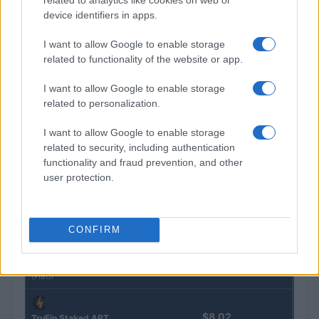
device identifiers in apps.
$0.032
Epoch Island
I want to allow Google to enable storage
(EPOCH)
related to functionality of the website or app.
I want to allow Google to enable storage
$16.49
Stride Staked Injective
related to personalization.
(STINJ)
I want to allow Google to enable storage
related to security, including authentication
$3,407.11
Vested XOR
functionality and fraud prevention, and other
(VXOR)
user protection.
$0.022
JDB
(JDB)
CONFIRM
$0.0085
FibSwap DEX
(FIBO)
$8.02
TruFin Staked APT