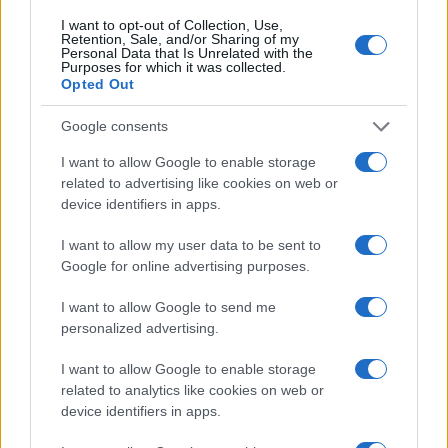
QUOTAZIONI CRYPTO
I want to opt-out of Collection, Use,
Retention, Sale, and/or Sharing of my
Nome
Prezzo
Personal Data that Is Unrelated with the
Purposes for which it was collected.
Opted Out
Eureka Bridged PAX
$4,187.30
Google consents
Gold (Terra
(PAXG)
I want to allow Google to enable storage
related to advertising like cookies on web or
device identifiers in apps.
Kinza Babylon Staked
$83,270.00
BTC
(KBTC)
I want to allow my user data to be sent to
Google for online advertising purposes.
Steakhouse EURCV
$100,000,000,000,000.00
I want to allow Google to send me
Morpho Vault
personalized advertising.
(STEAKEURCV)
I want to allow Google to enable storage
related to analytics like cookies on web or
$0.032
Epoch Island
device identifiers in apps.
(EPOCH)