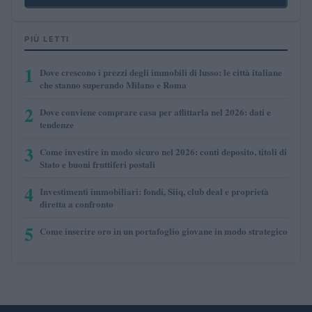
PIÙ LETTI
1
Dove crescono i prezzi degli immobili di lusso: le città italiane
che stanno superando Milano e Roma
2
Dove conviene comprare casa per affittarla nel 2026: dati e
tendenze
3
Come investire in modo sicuro nel 2026: conti deposito, titoli di
Stato e buoni fruttiferi postali
4
Investimenti immobiliari: fondi, Siiq, club deal e proprietà
diretta a confronto
5
Come inserire oro in un portafoglio giovane in modo strategico