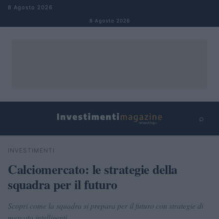
Salta al contenuto
8 Agosto 2026
8 Agosto 2026
⌕
×
⌕
INVESTIMENTI
Cerca
Calciomercato: le strategie della
squadra per il futuro
Scopri come la squadra si prepara per il futuro con strategie di
mercato intelligenti.