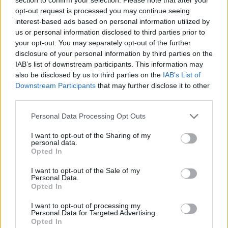
Francesca Spadaro · 7 Ago 2026
opt-out request is processed you may continue seeing
interest-based ads based on personal information utilized by
INVESTIMENTI
us or personal information disclosed to third parties prior to
your opt-out. You may separately opt-out of the further
disclosure of your personal information by third parties on the
IAB’s list of downstream participants. This information may
also be disclosed by us to third parties on the
IAB’s List of
Downstream Participants
that may further disclose it to other
third parties.
Please note that this website/app uses one or more Google
Personal Data Processing Opt Outs
services and may gather and store information including but
not limited to your visit or usage behaviour. You may click to
I want to opt-out of the Sharing of my
personal data.
grant or deny consent to Google and its third-party tags to
Opted In
use your data for below specified purposes in below Google
Come distinguere rumore e informazione azionabile nei
consent section.
I want to opt-out of the Sale of my
mercati
Personal Data.
Opted In
Edoardo Marchesi · 7 Ago 2026
I want to opt-out of processing my
Personal Data for Targeted Advertising.
Opted In