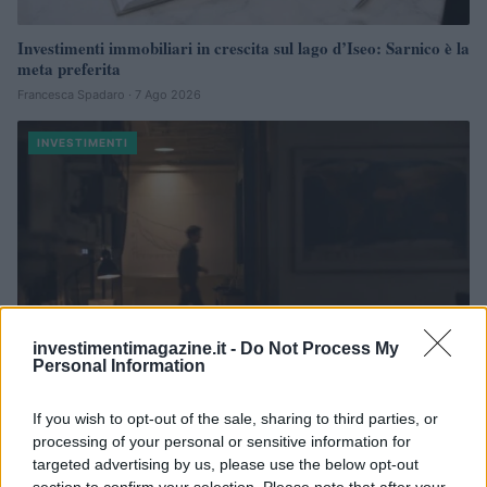
Investimenti immobiliari in crescita sul lago d’Iseo: Sarnico è la
meta preferita
Francesca Spadaro · 7 Ago 2026
INVESTIMENTI
investimentimagazine.it -
Do Not Process My
Personal Information
If you wish to opt-out of the sale, sharing to third parties, or
processing of your personal or sensitive information for
Come la percezione del futuro influenza la scelta di avere figli:
uno studio su Italia, Germania, Usa e Argentina
targeted advertising by us, please use the below opt-out
section to confirm your selection. Please note that after your