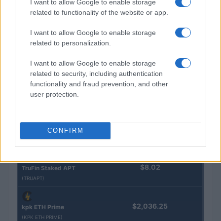
I want to allow Google to enable storage
$16.49
related to functionality of the website or app.
Stride Staked Injective
(STINJ)
I want to allow Google to enable storage
related to personalization.
$3,407.11
Vested XOR
(VXOR)
I want to allow Google to enable storage
related to security, including authentication
functionality and fraud prevention, and other
$0.022
JDB
user protection.
(JDB)
$0.0085
FibSwap DEX
CONFIRM
(FIBO)
$8.02
TruFin Staked APT
(TRUAPT)
$2,036.25
kpk ETH Prime
(KPK ETH PRIME)