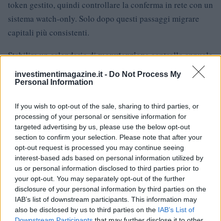
token gestito, quindi controllare la conferma in rete con un
sistema watch-only. Solo dopo questi passaggi migrare
capitali più consistenti.
manutenzione
Stabilire un calendario di
controllo annuale
dell’integrità dei backup (senza esporli a copie digitali),
investimentimagazine.it -
Do Not Process My
verifica dell’accesso alle cassette di sicurezza,
Personal Information
aggiornamento firmware con test successivo di
If you wish to opt-out of the sale, sharing to third parties, or
funzionalità, revisione delle
policy
di firma e dei ruoli.
processing of your personal or sensitive information for
Annotare cambi di indirizzi di deposito e aggiornare i
targeted advertising by us, please use the below opt-out
descriptor se si modificano i cosigner. In caso di evento
section to confirm your selection. Please note that after your
opt-out request is processed you may continue seeing
avverso (furto, incendio, decesso), predisporre istruzioni
interest-based ads based on personal information utilized by
legali e tecniche affinché le persone designate possano
us or personal information disclosed to third parties prior to
eseguire il recupero senza interpretazioni. La sicurezza è
your opt-out. You may separately opt-out of the further
disclosure of your personal information by third parties on the
un processo: ciò che oggi è solido, senza manutenzione,
IAB’s list of downstream participants. This information may
domani diventa fragile.
also be disclosed by us to third parties on the
IAB’s List of
Downstream Participants
that may further disclose it to other