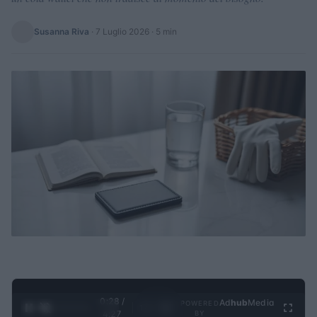
Susanna Riva
·
7 Luglio 2026
· 5 min
0:29 /
Ad
hub
Media
POWERED
1
/
4
4:27
BY