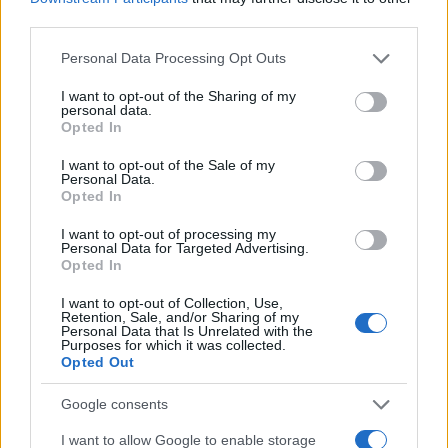
third parties.
Please note that this website/app uses one or more Google
AUTORE
Personal Data Processing Opt Outs
Susanna Riva
services and may gather and store information including but
not limited to your visit or usage behaviour. You may click to
I want to opt-out of the Sharing of my
Susanna Riva osserva Bologna dalla finestra
personal data.
grant or deny consent to Google and its third-party tags to
dell’Archivio di Stato dove una volta ha
Opted In
use your data for below specified purposes in below Google
passato una settimana a consultare faldoni
consent section.
I want to opt-out of the Sale of my
sulle cooperative cittadine: quel documento
Personal Data.
segnò la scelta editoriale di approfondire
Opted In
responsabilità istituzionali. Tiene linea critica
nella redazione, amante del caffè lungo e del
I want to opt-out of processing my
Personal Data for Targeted Advertising.
taccuino sempre pieno.
Opted In
I want to opt-out of Collection, Use,
Retention, Sale, and/or Sharing of my
Personal Data that Is Unrelated with the
Purposes for which it was collected.
Opted Out
Google consents
I want to allow Google to enable storage