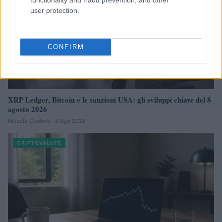
user protection.
CONFIRM
XRP Ledger, Bitcoin e le sanzioni USA: gli sviluppi chiave del 8
agosto 2026
Niccolò Conforti · 8 Ago 2026
CRIPTOVALUTE