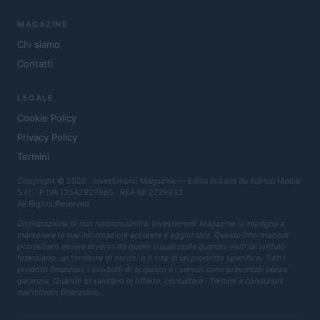
MAGAZINE
Chi siamo
Contatti
LEGALE
Cookie Policy
Privacy Policy
Termini
Copyright © 2026 · Investimenti Magazine — Edito in Italia da
AdHub Media
S.r.l.
· P.IVA 13542920965 · REA MI 2729933
All Rights Reserved
Dichiarazione di non responsabilità: Investimenti Magazine si impegna a
mantenere le sue informazioni accurate e aggiornate. Queste informazioni
potrebbero essere diverse da quelle visualizzate quando visiti un istituto
finanziario, un fornitore di servizi o il sito di un prodotto specifico. Tutti i
prodotti finanziari, i prodotti di acquisto e i servizi sono presentati senza
garanzia. Quando si valutano le offerte, consultare i Termini e condizioni
dell'istituto finanziario.