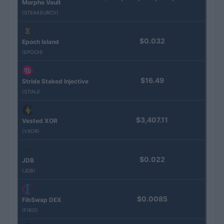
Morpho Vault
(STEAKEURCV)
$0.032
Epoch Island
(EPOCH)
$16.49
Stride Staked Injective
(STINJ)
$3,407.11
Vested XOR
(VXOR)
$0.022
JDB
(JDB)
$0.0085
FibSwap DEX
(FIBO)