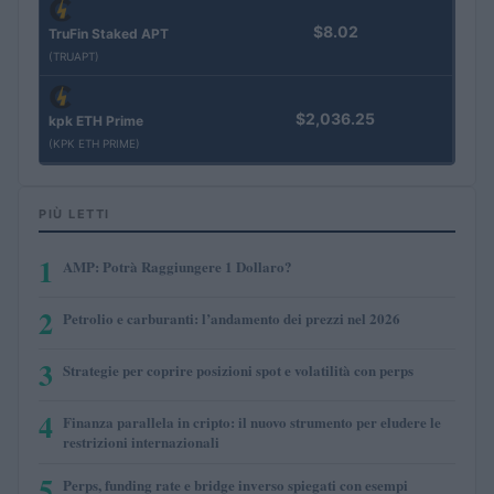
$8.02
TruFin Staked APT
(TRUAPT)
$2,036.25
kpk ETH Prime
(KPK ETH PRIME)
PIÙ LETTI
1
AMP: Potrà Raggiungere 1 Dollaro?
2
Petrolio e carburanti: l’andamento dei prezzi nel 2026
3
Strategie per coprire posizioni spot e volatilità con perps
4
Finanza parallela in cripto: il nuovo strumento per eludere le
restrizioni internazionali
5
Perps, funding rate e bridge inverso spiegati con esempi