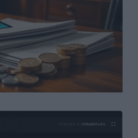
Ad
hub
Media
POWERED BY