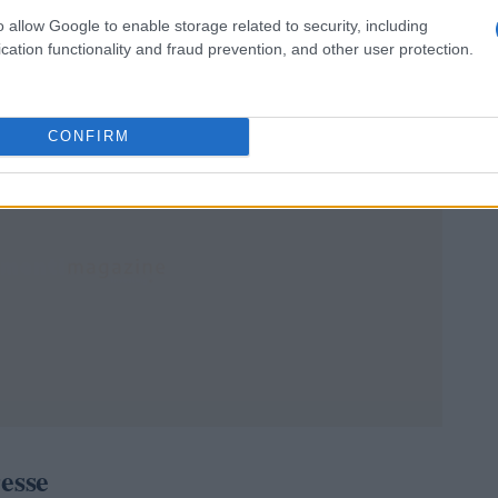
Medio Oriente
o allow Google to enable storage related to security, including
e
. Inoltre, ha guadagnato 4,7 milioni di
cation functionality and fraud prevention, and other user protection.
 due milioni di royalties per il libro
Save America
.
CONFIRM
resse