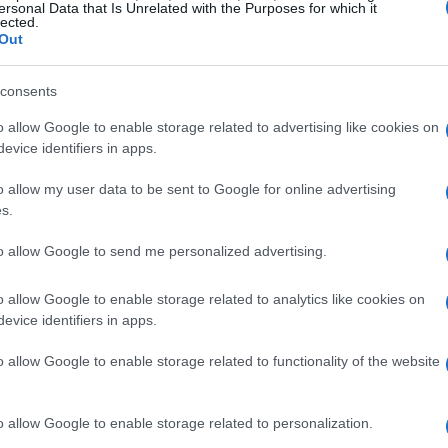
ersonal Data that Is Unrelated with the Purposes for which it
lected.
Out
consents
o allow Google to enable storage related to advertising like cookies on
,5 milioni di dollari da accordi extragiudiziali, tra cui
evice identifiers in apps.
unt
Disney
e 16 milioni da
. Ha inoltre ottenuto
o allow my user data to be sent to Google for online advertising
Amazon
Meta
Nvidia
Tesla
rio, con azioni di
e
.
s.
to allow Google to send me personalized advertising.
iari e dei club di golf
o allow Google to enable storage related to analytics like cookies on
nno contribuito significativamente ai guadagni di
evice identifiers in apps.
a incassato 77 milioni di dollari, mentre quello di
Questi club sono diventati luoghi di incontro per
o allow Google to enable storage related to functionality of the website
n contatto con il presidente.
o allow Google to enable storage related to personalization.
nari per lo sfruttamento del marchio Trump in