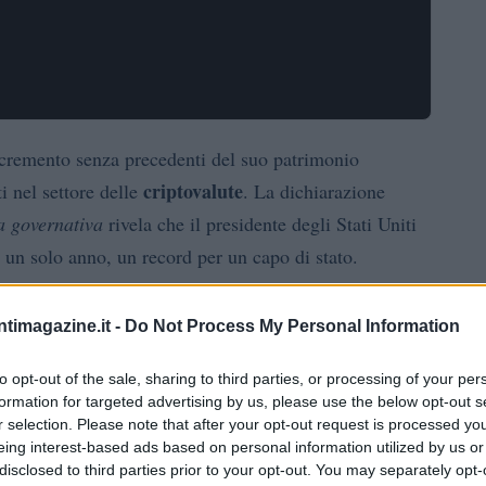
ncremento senza precedenti del suo patrimonio
criptovalute
i nel settore delle
. La dichiarazione
ca governativa
rivela che il presidente degli Stati Uniti
n un solo anno, un record per un capo di stato.
umento che tutti i presidenti e i funzionari governativi
ntimagazine.it -
Do Not Process My Personal Information
a dei suoi predecessori, come Joe Biden e Barack
 poche pagine, Trump ha dettagliato un portafoglio
to opt-out of the sale, sharing to third parties, or processing of your per
formation for targeted advertising by us, please use the below opt-out s
r selection. Please note that after your opt-out request is processed y
eing interest-based ads based on personal information utilized by us or
alute e accordi multimilionari
disclosed to third parties prior to your opt-out. You may separately opt-