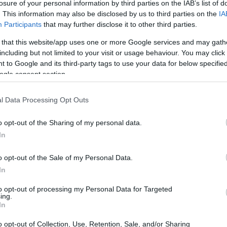
losure of your personal information by third parties on the IAB’s list of
. This information may also be disclosed by us to third parties on the
IA
p
proviene dal settore delle criptovalute. Il presidente
Participants
that may further disclose it to other third parties.
ies legate a una
meme coin
a suo nome, una forma di
 that this website/app uses one or more Google services and may gath
milioni di dollari sono arrivati dalla vendita di
including but not limited to your visit or usage behaviour. You may click 
 to Google and its third-party tags to use your data for below specifi
ld Liberty Financial
fondata appositamente per
ogle consent section.
l Data Processing Opt Outs
o opt-out of the Sharing of my personal data.
In
o opt-out of the Sale of my Personal Data.
In
to opt-out of processing my Personal Data for Targeted
ing.
In
o opt-out of Collection, Use, Retention, Sale, and/or Sharing