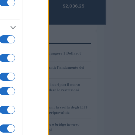
kpk ETH
$2,036.25
Prime
(KPK ETH
PRIME)
PIÙ LETTI
1
AMP: Potrà Raggiungere 1 Dollaro?
2
Petrolio e carburanti: l’andamento dei
prezzi nel 2026
3
Finanza parallela in cripto: il nuovo
strumento per eludere le restrizioni
internazionali
4
Bitcoin vs Ethereum: la svolta degli ETF
nel mercato delle criptovalute
5
Perps, funding rate e bridge inverso
spiegati con esempi