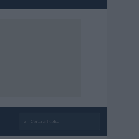
⌕
Cerca