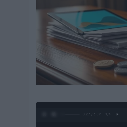
0:28 / 3:09
1
/
4