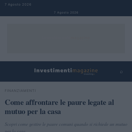
Salta al contenuto
7 Agosto 2026
7 Agosto 2026
⌕
×
⌕
FINANZIAMENTI
Cerca
Come affrontare le paure legate al
mutuo per la casa
Scopri come gestire le paure comuni quando si richiede un mutuo
per la casa.