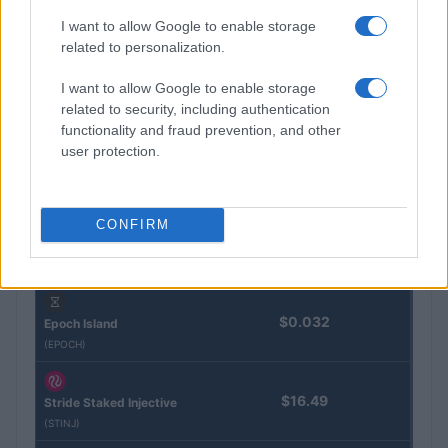
I want to allow Google to enable storage
Eureka Bridged PAX
$4,187.30
related to personalization.
Gold (Terra
(PAXG)
I want to allow Google to enable storage
related to security, including authentication
functionality and fraud prevention, and other
Kinza Babylon Staked
$83,270.00
user protection.
BTC
(KBTC)
CONFIRM
Steakhouse EURCV
$100,000,000,000,000.00
Morpho Vault
(STEAKEURCV)
$0.032
Epoch Island
(EPOCH)
$16.49
Stride Staked Injective
(STINJ)