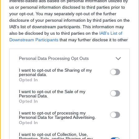
interest-based ads based on personal information utilized by
Francesca Spadaro · 7 Ago 2026
us or personal information disclosed to third parties prior to
your opt-out. You may separately opt-out of the further
FINANZIAMENTI
disclosure of your personal information by third parties on the
IAB’s list of downstream participants. This information may
also be disclosed by us to third parties on the
IAB’s List of
Downstream Participants
that may further disclose it to other
third parties.
Please note that this website/app uses one or more Google
Personal Data Processing Opt Outs
services and may gather and store information including but
not limited to your visit or usage behaviour. You may click to
I want to opt-out of the Sharing of my
personal data.
grant or deny consent to Google and its third-party tags to
Opted In
use your data for below specified purposes in below Google
consent section.
I want to opt-out of the Sale of my
Personal Data.
Opted In
Assegnati 98 milioni per la progettazione di opere pubbliche nel
2026
I want to opt-out of processing my
Personal Data for Targeted Advertising.
Francesca Galli · 7 Ago 2026
Opted In
FINANZIAMENTI
I want to opt-out of Collection, Use,
Retention, Sale, and/or Sharing of my