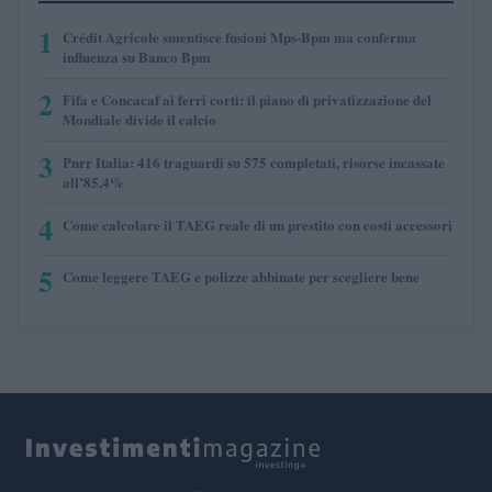
1
Crédit Agricole smentisce fusioni Mps-Bpm ma conferma
influenza su Banco Bpm
2
Fifa e Concacaf ai ferri corti: il piano di privatizzazione del
Mondiale divide il calcio
3
Pnrr Italia: 416 traguardi su 575 completati, risorse incassate
all’85,4%
4
Come calcolare il TAEG reale di un prestito con costi accessori
5
Come leggere TAEG e polizze abbinate per scegliere bene