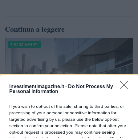
Continua a leggere
FINANZIAMENTI
investimentimagazine.it -
Do Not Process My
Personal Information
If you wish to opt-out of the sale, sharing to third parties, or
processing of your personal or sensitive information for
targeted advertising by us, please use the below opt-out
section to confirm your selection. Please note that after your
Prestito obbligazionario Borgosesia 2026-2029: tasso fisso al
opt-out request is processed you may continue seeing
6,50% e cedole trimestrali