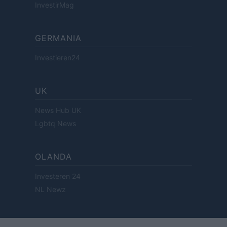
InvestirMag
GERMANIA
Investieren24
UK
News Hub UK
Lgbtq News
OLANDA
Investeren 24
NL Newz